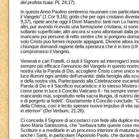
del profeta Isaia
:
PL
24,17).
In questo Anno Paolino sentiremo risuonare con particolare 
il Vangelo" (
1 Cor
9,16); grido che per ogni cristiano diventa
9,37), ripete anche oggi il Divin Maestro: tanti non Lo han
altri, pur avendo ricevuto una formazione cristiana, si sono
soltanto superficiale; altri ancora si sono allontanati dall
mancano poi persone di retto sentire che si pongono domand
solo Cristo può fornire risposte appaganti. Diviene allora in
chiunque domandi ragione della speranza che è in loro (cf
compromessi il Vangelo.
Venerati e cari Fratelli, ci aiuti il Signore ad interrogarci 
sempre più efficace l’annuncio del Vangelo in questo nostro
nostra vita la Parola di Dio, accogliere Cristo come unico 
luce illumini ogni ambito dell’umanità: dalla famiglia alla scuol
e della nostra vita. Partecipando alla Celebrazione eucaris
Parola di Dio e il Sacrificio eucaristico: è lo stesso Miste
come pone in luce il Concilio Vaticano II - ha sempre venera
mancando mai, soprattutto nella sacra liturgia, di nutrirsi d
e di porgerlo ai fedeli". Giustamente il Concilio conclude: 
della Chiesa, così è lecito sperare nuovo impulso di vita s
in eterno»" (
Dei Verbum
, 21.26).
Ci conceda il Signore di accostarci con fede alla duplice m
dono Maria Santissima, che "serbava tutte queste cose med
Scritture e a meditarle in un processo interiore di maturazi
anche i Santi, in particolare l’Apostolo Paolo, che duran