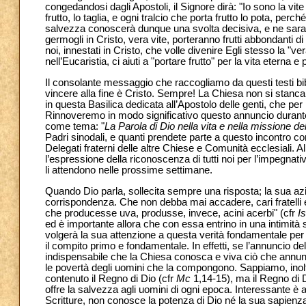
congedandosi dagli Apostoli, il Signore dirà: "Io sono la vite
frutto, lo taglia, e ogni tralcio che porta frutto lo pota, perché 
salvezza conoscerà dunque una svolta decisiva, e ne saranno
germogli in Cristo, vera vite, porteranno frutti abbondanti di
noi, innestati in Cristo, che volle divenire Egli stesso la "
nell’Eucaristia, ci aiuti a "portare frutto" per la vita eterna
Il consolante messaggio che raccogliamo da questi testi bib
vincere alla fine è Cristo. Sempre! La Chiesa non si stan
in questa Basilica dedicata all’Apostolo delle genti, che per
Rinnoveremo in modo significativo questo annuncio durante
come tema: "
La Parola di Dio nella vita e nella missione de
Padri sinodali, e quanti prendete parte a questo incontro come 
Delegati fraterni delle altre Chiese e Comunità ecclesiali. 
l’espressione della riconoscenza di tutti noi per l’impegnat
li attendono nelle prossime settimane.
Quando Dio parla, sollecita sempre una risposta; la sua az
corrispondenza. Che non debba mai accadere, cari fratelli e 
che producesse uva, produsse, invece, acini acerbi" (cfr
Is
ed è importante allora che con essa entrino in una intimità
volgerà la sua attenzione a questa verità fondamentale per l
il compito primo e fondamentale. In effetti, se l’annuncio d
indispensabile che la Chiesa conosca e viva ciò che annunc
le povertà degli uomini che la compongono. Sappiamo, inoltr
contenuto il Regno di Dio (cfr
Mc
1,14-15), ma il Regno di 
offre la salvezza agli uomini di ogni epoca. Interessante è
Scritture, non conosce la potenza di Dio né la sua sapienza. 