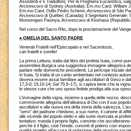
Assistenti e 5 Traduttori). Per la Preghiera Eucaristica, sa
Arcivescovo di Sydney (Australia); Em.mo Card. William Jo
Em.mo Card. Odilo Pedro Scherer, Arcivescovo di São Paulo
Arcivescovo di Québec (Canada); il Segretario Generale: S
Monsengwo Pasinya, Arcivescovo di Kinshasa (Repubblic
Nel corso del Sacro Rito, dopo la proclamazione del Vangel
● OMELIA DEL SANTO PADRE
Venerati Fratelli nell’Episcopato e nel Sacerdozio,
cari fratelli e sorelle!
La prima Lettura, tratta dal libro del profeta Isaia, come 
assemblea liturgica una suggestiva immagine allegorica dell
parlare nelle domeniche precedenti. La pericope iniziale del
in Isaia. Si tratta di un canto ambientato nel contesto aut
doveva essere assai familiare agli ascoltatori di Gesù e dal 
17,3-0; 19,10-14;
Sal
79,9–17), si capiva bene che la vigna i
le stesse cure che uno sposo fedele prodiga alla sua spos
L’immagine della vigna, insieme a quella delle nozze, descr
commovente allegoria dell’alleanza di Dio con il suo popolo.
ascoltatori e alla nuova ora della storia della salvezza. L’acc
"servi" del padrone chiedono, a suo nome, il canone di affi
alle vicende del popolo eletto e alla sorte riservata ai profeti
tentativo: manda il proprio figlio, convinto che ascolteranno 
perché è il figlio, cioè l’erede, convinti di potersi così im
qualità rispetto all’accusa di violazione della giustizia so