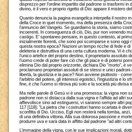
disprezzo per l’ordine impartito dal padrone si trasformi in
divino, è il vero e proprio rigetto di Dio: appare il mistero de
Quanto denuncia la pagina evangelica interpella il nostro mo
della Croce in quel momento, ma della presenza della Croce i
l’annuncio del Vangelo. Se guardiamo la storia, siamo costrett
incoerenti. In conseguenza di ciò, Dio, pur non venendo m
castigo. E’ spontaneo pensare, in questo contesto, al prim
inizialmente fiorenti, che sono poi scomparse e sono oggi ri
questa nostra epoca? Nazioni un tempo ricche di fede e di v
deleteria e distruttiva di una certa cultura moderna. Vi è c
l’unico artefice del proprio destino, il proprietario assolu
l’uomo crede di poter fare ciò che gli piace e di potersi p
elimina Dio dal proprio orizzonte, dichiara Dio "morto", è 
proclamano proprietari assoluti di se stessi e unici padron
libertà, la giustizia e la pace? Non avviene piuttosto - c
l’arbitrio del potere, gli interessi egoistici, l’ingiustizia e l
fine, è che l’uomo si ritrova più solo e la società più divisa
Ma nelle parole di Gesù vi è una promessa: la vigna non sarà 
padrone non si distacca dalla sua vigna e l’affida ad altri su
affievolisce sino ad estinguersi, vi saranno sempre altri po
117 [118]: "La pietra che i costruttori hanno scartata è dive
sconfitta di Dio. Ucciso, Egli non resterà nella tomba, anzi,
di una definitiva vittoria. Alla sua dolorosa passione e morte
produrre uva e sarà data in affitto dal padrone "ad altri cont
L’immagine della vigna, con le sue implicazioni morali, dottri