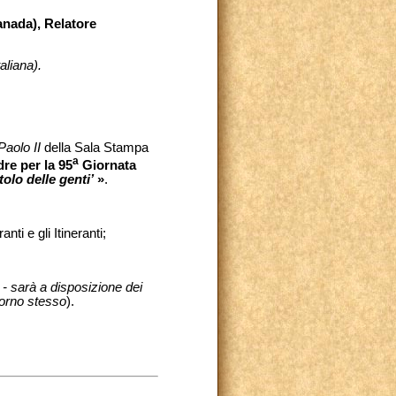
anada), Relatore
aliana).
Paolo II
della Sala Stampa
a
re per la 95
Giornata
olo delle genti’
»
.
nti e gli Itineranti;
 - sarà a disposizione dei
giorno stesso
).