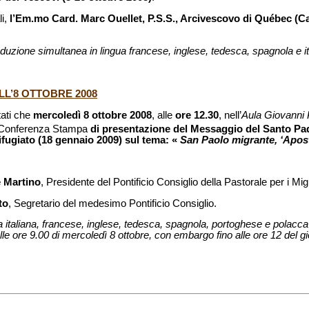
li,
l’Em.mo Card. Marc Ouellet, P.S.S., Arcivescovo di Québec (C
traduzione simultanea in lingua francese, inglese, tedesca, spagnola e it
L’8 OTTOBRE 2008
tati che
mercoledì 8 ottobre 2008
, alle
ore 12.30
, nell’
Aula Giovanni 
a Conferenza Stampa
di presentazione del Messaggio del Santo Pad
ifugiato (18 gennaio 2009) sul tema: «
San Paolo migrante, ‘Apost
 Martino
, Presidente del Pontificio Consiglio della Pastorale per i Migra
to
, Segretario del medesimo Pontificio Consiglio.
ua italiana, francese, inglese, tedesca, spagnola, portoghese e polacca
 dalle ore 9.00 di mercoledì 8 ottobre, con embargo fino alle ore 12 del 