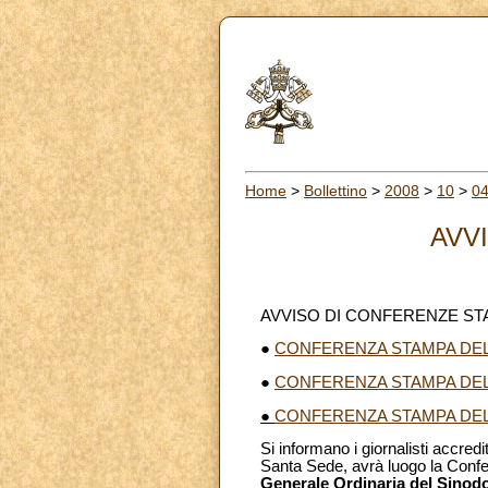
Home
>
Bollettino
>
2008
>
10
>
0
AVV
AVVISO DI CONFERENZE S
●
CONFERENZA STAMPA DEL
●
CONFERENZA STAMPA DEL
●
CONFERENZA STAMPA DEL
Si informano i giornalisti accredi
Santa Sede, avrà luogo la Con
Generale Ordinaria del Sinodo