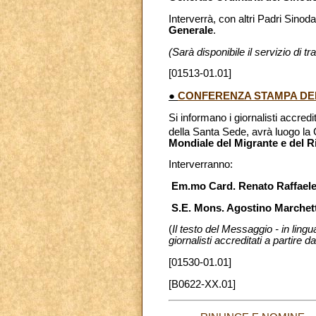
Interverrà, con altri Padri Sinoda
Generale
.
(Sarà disponibile il servizio di 
[01513-01.01]
●
CONFERENZA STAMPA DEL
Si informano i giornalisti accredi
della Santa Sede, avrà luogo l
Mondiale del Migrante e del R
Interverranno:
Em.mo Card. Renato Raffaele
S.E. Mons. Agostino Marchet
(
Il testo del Messaggio - in ling
giornalisti accreditati a partire
[01530-01.01]
[B0622-XX.01]