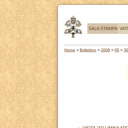
SALA STAMPA
VAT
Home
>
Bollettino
>
2008
>
05
>
3
VISITA "AD LIMINA 