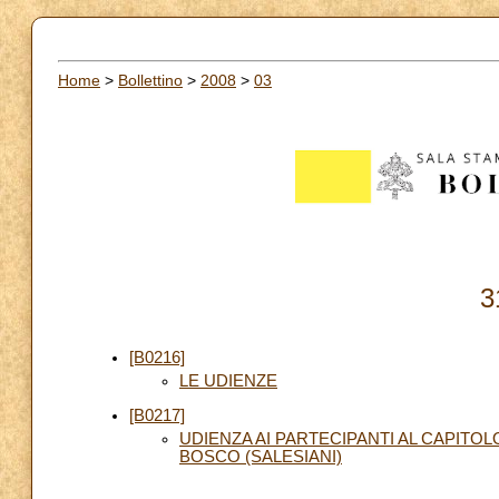
Home
>
Bollettino
>
2008
>
03
3
[B0216]
LE UDIENZE
[B0217]
UDIENZA AI PARTECIPANTI AL CAPITO
BOSCO (SALESIANI)