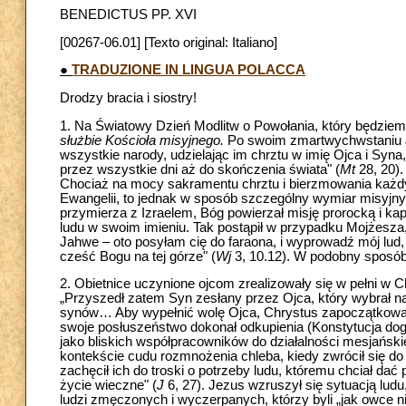
BENEDICTUS PP. XVI
[00267-06.01] [Texto original: Italiano]
●
TRADUZIONE IN LINGUA POLACCA
Drodzy bracia i siostry!
1. Na Światowy Dzień Modlitw o Powołania, który będziem
służbie Kościoła misyjnego.
Po swoim zmartwychwstaniu Je
wszystkie narody, udzielając im chrztu w imię Ojca i Syna
przez wszystkie dni aż do skończenia świata" (
Mt
28, 20).
Chociaż na mocy sakramentu chrztu i bierzmowania każdy 
Ewangelii, to jednak w sposób szczególny wymiar misyjn
przymierza z Izraelem, Bóg powierzał misję prorocką i k
ludu w swoim imieniu. Tak postąpił w przypadku Mojżesza, 
Jahwe – oto posyłam cię do faraona, i wyprowadź mój lud,
cześć Bogu na tej górze" (
Wj
3, 10.12). W podobny sposób
2. Obietnice uczynione ojcom zrealizowały się w pełni w 
„Przyszedł zatem Syn zesłany przez Ojca, który wybrał n
synów… Aby wypełnić wolę Ojca, Chrystus zapoczątkował K
swoje posłuszeństwo dokonał odkupienia (Konstytucja do
jako bliskich współpracowników do działalności mesjańskie
kontekście cudu rozmnożenia chleba, kiedy zwrócił się do 
zachęcił ich do troski o potrzeby ludu, któremu chciał dać
życie wieczne" (
J
6, 27). Jezus wzruszył się sytuacją lud
ludzi zmęczonych i wyczerpanych, którzy byli „jak owce n