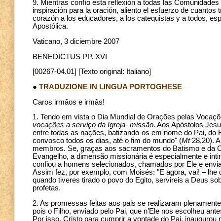
9. Mientras confío esta reflexión a todas las Comunidades 
inspiración para la oración, aliento el esfuerzo de cuantos
corazón a los educadores, a los catequistas y a todos, es
Apostólica.
Vaticano, 3 diciembre 2007
BENEDICTUS PP. XVI
[00267-04.01] [Texto original: Italiano]
●
TRADUZIONE IN LINGUA PORTOGHESE
Caros irmãos e irmãs!
1. Tendo em vista o Dia Mundial de Orações pelas Vocaçõe
vocações a serviço da Igreja- missão
. Aos Apóstolos Jesu
entre todas as nações, batizando-os em nome do Pai, do Fi
convosco todos os dias, até o fim do mundo" (
Mt
28,20). A
membros. Se, graças aos sacramentos do Batismo e da Co
Evangelho, a dimensão missionária é especialmente e inti
confiou a homens selecionados, chamados por Ele e envi
Assim fez, por exemplo, com Moisés: "E agora, vai! – lhe di
quando tiveres tirado o povo do Egito, servireis a Deus so
profetas.
2. As promessas feitas aos pais se realizaram plenamente e
pois o Filho, enviado pelo Pai, que n’Ele nos escolheu ante
Por isso, Cristo para cumprir a vontade do Pai, inaugurou 