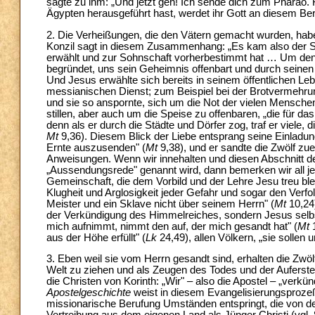
sagte zu ihm: „Und jetzt geh! Ich sende dich zum Pharao
Ägypten herausgeführt hast, werdet ihr Gott an diesem Ber
2. Die Verheißungen, die den Vätern gemacht wurden, haben
Konzil sagt in diesem Zusammenhang: „Es kam also der So
erwählt und zur Sohnschaft vorherbestimmt hat … Um den W
begründet, uns sein Geheimnis offenbart und durch seine
Und Jesus erwählte sich bereits in seinem öffentlichen Le
messianischen Dienst; zum Beispiel bei der Brotvermehrung
und sie so anspornte, sich um die Not der vielen Mensch
stillen, aber auch um die Speise zu offenbaren, „die für das
denn als er durch die Städte und Dörfer zog, traf er viele,
Mt
9,36). Diesem Blick der Liebe entsprang seine Einladung 
Ernte auszusenden" (
Mt
9,38), und er sandte die Zwölf zu
Anweisungen. Wenn wir innehalten und diesen Abschnitt d
„Aussendungsrede" genannt wird, dann bemerken wir all jene
Gemeinschaft, die dem Vorbild und der Lehre Jesu treu bl
Klugheit und Arglosigkeit jeder Gefahr und sogar den Verf
Meister und ein Sklave nicht über seinem Herrn" (
Mt
10,24)
der Verkündigung des Himmelreiches, sondern Jesus selbst
mich aufnimmt, nimmt den auf, der mich gesandt hat" (
Mt
1
aus der Höhe erfüllt" (
Lk
24,49), allen Völkern, „sie solle
3. Eben weil sie vom Herrn gesandt sind, erhalten die Zwö
Welt zu ziehen und als Zeugen des Todes und der Auferste
die Christen von Korinth: „Wir" – also die Apostel – „verkü
Apostelgeschichte
weist in diesem Evangelisierungsprozeß
missionarische Berufung Umständen entspringt, die von 