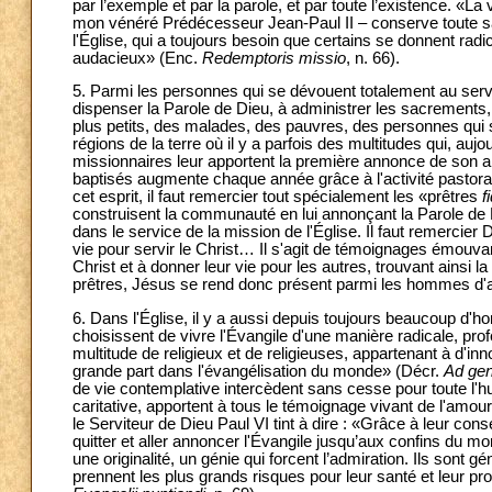
par l’exemple et par la parole, et par toute l’existence. «L
mon vénéré Prédécesseur Jean-Paul II – conserve toute sa 
l'Église, qui a toujours besoin que certains se donnent rad
audacieux» (Enc.
Redemptoris missio
, n. 66).
5. Parmi les personnes qui se dévouent totalement au service
dispenser la Parole de Dieu, à administrer les sacrements,
plus petits, des malades, des pauvres, des personnes qui s
régions de la terre où il y a parfois des multitudes qui, au
missionnaires leur apportent la première annonce de son 
baptisés augmente chaque année grâce à l'activité pastora
cet esprit, il faut remercier tout spécialement les «prêtres
f
construisent la communauté en lui annonçant la Parole de Di
dans le service de la mission de l'Église. Il faut remercier 
vie pour servir le Christ… Il s'agit de témoignages émouvan
Christ et à donner leur vie pour les autres, trouvant ainsi la
prêtres, Jésus se rend donc présent parmi les hommes d'aujo
6. Dans l'Église, il y a aussi depuis toujours beaucoup d'h
choisissent de vivre l'Évangile d'une manière radicale, pr
multitude de religieux et de religieuses, appartenant à d'in
grande part dans l'évangélisation du monde» (Décr.
Ad gen
de vie contemplative intercèdent sans cesse pour toute l'hum
caritative, apportent à tous le témoignage vivant de l'amo
le Serviteur de Dieu Paul VI tint à dire : «Grâce à leur consé
quitter et aller annoncer l'Évangile jusqu’aux confins du m
une originalité, un génie qui forcent l’admiration. Ils sont 
prennent les plus grands risques pour leur santé et leur pro