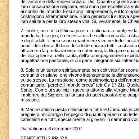
dell’amore e della misericordia di Dio. Quanto a questi apost
loro consacrazione religiosa, essi sono per eccellenza volont
ai confini del mondo. Essi sono intraprendenti, e il loro ap
costringono all’ammirazione. Sono generosi: li si trova spe
loro salute e per la loro stessa vita. Sì, veramente, la Chie
7. Inoltre, perché la Chiesa possa continuare a svolgere la 
mondo ha bisogno, è necessario che nelle comunità cristia
e degli adulti; è necessario mantenere vivo nei fedeli un att
popoli della terra. Il dono della fede chiama tutti i cristi
attraverso la predicazione e la catechesi, la liturgia e una
dell’accoglienza, della carità, dell’accompagnamento spirit
progettazione pastorale, di cui parte integrante sia l’attenzi
8. Solo in un terreno spiritualmente ben coltivato fioriscono 
comunità cristiane, che vivono intensamente la dimensione 
su se stesse. La missione, come testimonianza dell’amore 
comunitario, "perché il mondo creda" (cfr
Gv
17,21). Quello
Santo. Come ai suoi inizi, raccolta attorno alla Vergine Mar
implorare dal Signore la fioritura di nuovi apostoli che sap
missione.
9. Mentre affido questa riflessione a tutte le Comunità eccle
preghiera, incoraggio l’impegno di quanti operano con fede e 
catechisti e a tutti, specialmente ai giovani in cammino vo
Dal Vaticano, 3 dicembre 2007
BENEDICTUS PP. XVI