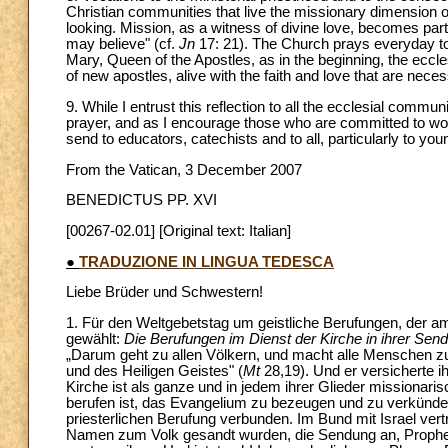
Christian communities that live the missionary dimension o
looking. Mission, as a witness of divine love, becomes parti
may believe" (cf.
Jn
17: 21). The Church prays everyday to t
Mary, Queen of the Apostles, as in the beginning, the eccle
of new apostles, alive with the faith and love that are nece
9. While I entrust this reflection to all the ecclesial commu
prayer, and as I encourage those who are committed to work
send to educators, catechists and to all, particularly to you
From the Vatican, 3 December 2007
BENEDICTUS PP. XVI
[00267-02.01] [Original text: Italian]
●
TRADUZIONE IN LINGUA TEDESCA
Liebe Brüder und Schwestern!
1. Für den Weltgebetstag um geistliche Berufungen, der a
gewählt:
Die Berufungen im Dienst der Kirche in ihrer Sen
„Darum geht zu allen Völkern, und macht alle Menschen z
und des Heiligen Geistes" (
Mt
28,19). Und er versicherte ih
Kirche ist als ganze und in jedem ihrer Glieder missionari
berufen ist, das Evangelium zu bezeugen und zu verkünden
priesterlichen Berufung verbunden. Im Bund mit Israel ver
Namen zum Volk gesandt wurden, die Sendung an, Prophete