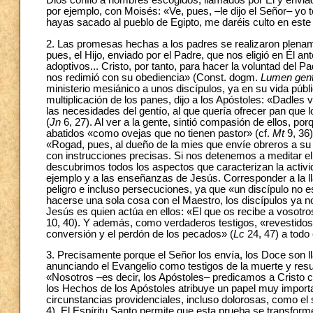
Dios confió a hombres escogidos, llamados por Él y enviado
por ejemplo, con Moisés: «Ve, pues, –le dijo el Señor– yo
hayas sacado al pueblo de Egipto, me daréis culto en este
2. Las promesas hechas a los padres se realizaron plenamen
pues, el Hijo, enviado por el Padre, que nos eligió en Él a
adoptivos... Cristo, por tanto, para hacer la voluntad del Pad
nos redimió con su obediencia» (Const. dogm.
Lumen gent
ministerio mesiánico a unos discípulos, ya en su vida públi
multiplicación de los panes, dijo a los Apóstoles: «Dadles
las necesidades del gentío, al que quería ofrecer pan que 
(
Jn
6, 27). Al ver a la gente, sintió compasión de ellos, p
abatidos «como ovejas que no tienen pastor» (cf.
Mt
9, 36)
«Rogad, pues, al dueño de la mies que envíe obreros a su
con instrucciones precisas. Si nos detenemos a meditar e
descubrimos todos los aspectos que caracterizan la activi
ejemplo y a las enseñanzas de Jesús. Corresponder a la ll
peligro e incluso persecuciones, ya que «un discípulo no
hacerse una sola cosa con el Maestro, los discípulos ya no
Jesús es quien actúa en ellos: «El que os recibe a vosotro
10, 40). Y además, como verdaderos testigos, «revestidos d
conversión y el perdón de los pecados» (
Lc
24, 47) a todo
3. Precisamente porque el Señor los envía, los Doce son 
anunciando el Evangelio como testigos de la muerte y resur
«Nosotros –es decir, los Apóstoles– predicamos a Cristo c
los Hechos de los Apóstoles atribuye un papel muy importa
circunstancias providenciales, incluso dolorosas, como el s
4). El Espíritu Santo permite que esta prueba se transform