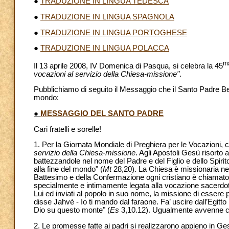
●
TRADUZIONE IN LINGUA TEDESCA
●
TRADUZIONE IN LINGUA SPAGNOLA
●
TRADUZIONE IN LINGUA PORTOGHESE
●
TRADUZIONE IN LINGUA POLACCA
m
Il 13 aprile 2008, IV Domenica di Pasqua, si celebra la 45
vocazioni al servizio della Chiesa-missione"
.
Pubblichiamo di seguito il Messaggio che il Santo Padre Bene
mondo:
●
MESSAGGIO DEL SANTO PADRE
Cari fratelli e sorelle!
1. Per la Giornata Mondiale di Preghiera per le Vocazioni, c
servizio della Chiesa-missione
. Agli Apostoli Gesù risorto
battezzandole nel nome del Padre e del Figlio e dello Spirit
alla fine del mondo" (
Mt
28,20). La Chiesa è missionaria ne
Battesimo e della Confermazione ogni cristiano è chiamato 
specialmente e intimamente legata alla vocazione sacerdotal
Lui ed inviati al popolo in suo nome, la missione di essere 
disse Jahvé - Io ti mando dal faraone. Fa’ uscire dall’Egitto i
Dio su questo monte" (
Es
3,10.12). Ugualmente avvenne con
2. Le promesse fatte ai padri si realizzarono appieno in Gesù