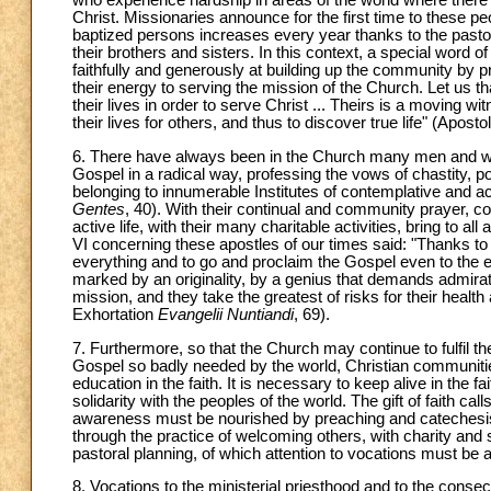
who experience hardship in areas of the world where there 
Christ. Missionaries announce for the first time to these p
baptized persons increases every year thanks to the pastor
their brothers and sisters. In this context, a special word 
faithfully and generously at building up the community by p
their energy to serving the mission of the Church. Let us th
their lives in order to serve Christ ... Theirs is a moving 
their lives for others, and thus to discover true life" (Apost
6. There have always been in the Church many men and wom
Gospel in a radical way, professing the vows of chastity, 
belonging to innumerable Institutes of contemplative and activ
Gentes
, 40). With their continual and community prayer, co
active life, with their many charitable activities, bring to 
VI concerning these apostles of our times said: "Thanks to 
everything and to go and proclaim the Gospel even to the en
marked by an originality, by a genius that demands admirat
mission, and they take the greatest of risks for their heal
Exhortation
Evangelii Nuntiandi
, 69).
7. Furthermore, so that the Church may continue to fulfil th
Gospel so badly needed by the world, Christian communities
education in the faith. It is necessary to keep alive in the 
solidarity with the peoples of the world. The gift of faith cal
awareness must be nourished by preaching and catechesis, 
through the practice of welcoming others, with charity and 
pastoral planning, of which attention to vocations must be an
8. Vocations to the ministerial priesthood and to the consecrat