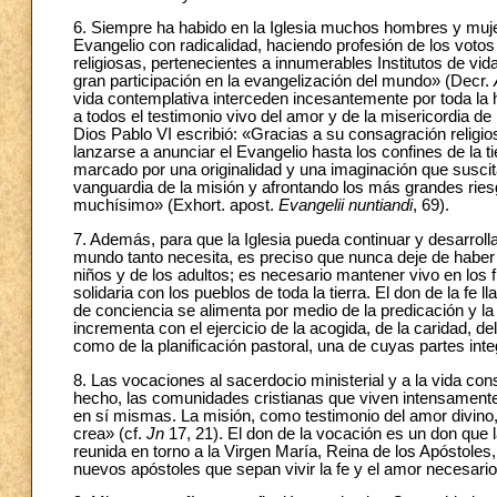
6. Siempre ha habido en la Iglesia muchos hombres y mujer
Evangelio con radicalidad, haciendo profesión de los votos
religiosas, pertenecientes a innumerables Institutos de vi
gran participación en la evangelización del mundo» (Decr.
vida contemplativa interceden incesantemente por toda la h
a todos el testimonio vivo del amor y de la misericordia de
Dios Pablo VI escribió: «Gracias a su consagración religios
lanzarse a anunciar el Evangelio hasta los confines de la
marcado por una originalidad y una imaginación que susci
vanguardia de la misión y afrontando los más grandes riesg
muchísimo» (Exhort. apost.
Evangelii nuntiandi
, 69).
7. Además, para que la Iglesia pueda continuar y desarrollar
mundo tanto necesita, es preciso que nunca deje de haber 
niños y de los adultos; es necesario mantener vivo en los f
solidaria con los pueblos de toda la tierra. El don de la fe
de conciencia se alimenta por medio de la predicación y la 
incrementa con el ejercicio de la acogida, de la caridad, de
como de la planificación pastoral, una de cuyas partes inte
8. Las vocaciones al sacerdocio ministerial y a la vida con
hecho, las comunidades cristianas que viven intensamente 
en sí mismas. La misión, como testimonio del amor divino
crea» (cf.
Jn
17, 21). El don de la vocación es un don que 
reunida en torno a la Virgen María, Reina de los Apóstoles,
nuevos apóstoles que sepan vivir la fe y el amor necesario