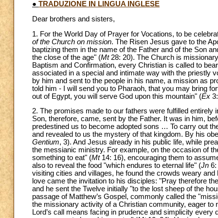
●
TRADUZIONE IN LINGUA INGLESE
Dear brothers and sisters,
1. For the World Day of Prayer for Vocations, to be celebr
of the Church on mission
. The Risen Jesus gave to the Apo
baptizing them in the name of the Father and of the Son and 
the close of the age" (
Mt
28: 20). The Church is missionary
Baptism and Confirmation, every Christian is called to bea
associated in a special and intimate way with the priestly v
by him and sent to the people in his name, a mission as p
told him - I will send you to Pharaoh, that you may bring 
out of Egypt, you will serve God upon this mountain" (
Ex
3:
2. The promises made to our fathers were fulfilled entirely
Son, therefore, came, sent by the Father. It was in him, bef
predestined us to become adopted sons … To carry out the 
and revealed to us the mystery of that kingdom. By his o
Gentium
, 3). And Jesus already in his public life, while pr
the messianic ministry. For example, on the occasion of the
something to eat" (
Mt
14: 16), encouraging them to assume
also to reveal the food "which endures to eternal life" (
Jn
6:
visiting cities and villages, he found the crowds weary and
love came the invitation to his disciples: "Pray therefore th
and he sent the Twelve initially "to the lost sheep of the hou
passage of Matthew’s Gospel, commonly called the "missio
the missionary activity of a Christian community, eager to 
Lord’s call means facing in prudence and simplicity every d