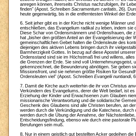
anregen können, ihrerseits Christus nachzufolgen, ihr Le
finden" (Apost. Schreiben
Sacramentum caritatis
, 26). Du
heute gegenwärtig, bis in die entferntesten Winkel der Erde
6. Seit jeher gibt es in der Kirche nicht wenige Männer un
entschließen, das Evangelium radikal zu leben, indem si
Diese Schar von Ordensmännern und Ordensfrauen, die zah
hat „bisher den größten Anteil an der Evangelisierung der 
gemeinschaftlichen Gebet halten die Ordensleute des kont
diejenigen des aktiven Lebens bringen durch ihr vielgestalt
Barmherzigkeit Gottes. In bezug auf diese Apostel unserer
Ordensstand sind sie im Höchstmaß frei und willens, all
die Grenzen der Erde. Sie sind voll Unternehmungsgeist, und 
gekennzeichnet, die Bewunderung abnötigen. Sie geben sich
Missionsfront, und sie nehmen größte Risiken für Gesundhe
Ordensleuten viel" (Apost. Schreiben
Evangelii nuntiandi
, 6
7. Damit die Kirche auch weiterhin die ihr von Christus a
Verkündern des Evangeliums, derer die Welt bedarf, ist e
Erziehung der Kinder und Erwachsenen zum Glauben niemals
missionarische Verantwortung und die solidarische Gemein
Geschenk des Glaubens sind alle Christen berufen, an de
werden durch die Verkündigung und die Katechese, durch d
werden durch die Übung der Annahme, der Nächstenliebe, d
Entscheidungsfindung, ebenso wie durch eine pastorale Pl
Berufungen sein muß.
8. Nur in einem geistlich gut bestellten Acker gedeihen d