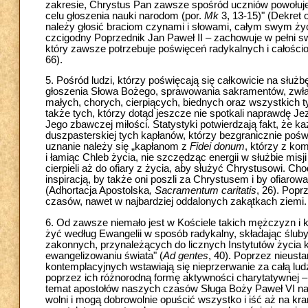
zakresie, Chrystus Pan zawsze spośród uczniów powołuje 
celu głoszenia nauki narodom (por.
Mk
3, 13-15)" (Dekret o
należy głosić braciom czynami i słowami, całym swym ży
czcigodny Poprzednik Jan Paweł II – zachowuje w pełni s
który zawsze potrzebuje poświęceń radykalnych i całośc
66).
5. Pośród ludzi, którzy poświęcają się całkowicie na służ
głoszenia Słowa Bożego, sprawowania sakramentów, zwłas
małych, chorych, cierpiących, biednych oraz wszystkich 
także tych, którzy dotąd jeszcze nie spotkali naprawdę J
Jego zbawczej miłości. Statystyki potwierdzają fakt, że k
duszpasterskiej tych kapłanów, którzy bezgranicznie pośw
uznanie należy się „kapłanom z
Fidei donum
, którzy z ko
i łamiąc Chleb życia, nie szczędząc energii w służbie mis
cierpieli aż do ofiary z życia, aby służyć Chrystusowi. C
inspiracją, by także oni poszli za Chrystusem i by ofiarow
(Adhortacja Apostolska
, Sacramentum caritatis
, 26). Popr
czasów, nawet w najbardziej oddalonych zakątkach ziemi.
6. Od zawsze niemało jest w Kościele takich mężczyzn i k
żyć według Ewangelii w sposób radykalny, składając śluby
zakonnych, przynależących do licznych Instytutów życia 
ewangelizowaniu świata" (
Ad gentes
, 40). Poprzez nieus
kontemplacyjnych wstawiają się nieprzerwanie za całą l
poprzez ich różnorodną formę aktywności charytatywnej –
temat apostołów naszych czasów Sługa Boży Paweł VI napis
wolni i mogą dobrowolnie opuścić wszystko i iść aż na kra