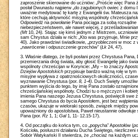
zaproszenie skierowane do uczniów: „Proście więc Pana ż
posłał Dwunastu najpierw „do zagubionych owiec z domu I
uważnie medytować tę kartę z Ewangelii św. Mateusza na
które cechują aktywność misyjną wspólnoty chrześcijański
Odpowiedź na powołanie Pana pociąga za sobą rozsądne 
niebezpieczeństwem, ale nawet więcej, z prześladowaniam
(Mt
10, 24
).
Stając się kimś jednym z Mistrzem, uczniowie 
sam Chrystus działa w nich: „Kto was przyjmuje, Mnie przy
40). Jako prawdziwi świadkowie, „przyobleczeni w moc z 
„nawrócenie i odpuszczenie grzechów" (
Łk
24, 47).
3. Właśnie dlatego, że byli posłani przez Chrystusa Pana
przemierzania dróg świata, aby głosić Ewangelię jako św
wspólnoty chrześcijan w Koryncie: „My – to znaczy Apos
Dziejów Apostolskich
przypisuje bardzo ważną rolę w tym 
misyjne wypływa z opatrznościowych okoliczności, czase
wyznawanie Chrystusa (por.
8, 1-4).
Duch Święty umożliwia
punktem wyjścia do tego, by imię Pana zostało oznajmion
chrześcijańskiej wspólnoty. Chodzi tu o mężczyzn i kobiet
imienia Pana naszego Jezusa Chrystusa, poświęcili swe 
samego Chrystusa do bycia Apostołem, jest bez wątpienia
czasów, ukazuje w wieloraki sposób, związek między powo
upoważniony do apostolstwa, Paweł nieustannie odwołuje
Pana (por.
Rz
1, 1;
Gal
1, 11- 12.15-17).
4. Od początku do końca tym, co „popycha" Apostołów (
po
Kościoła, posłuszni działaniu Ducha Świętego, niezliczen
Sobór Watykański II stwierdza, że „chociaż na każdym 