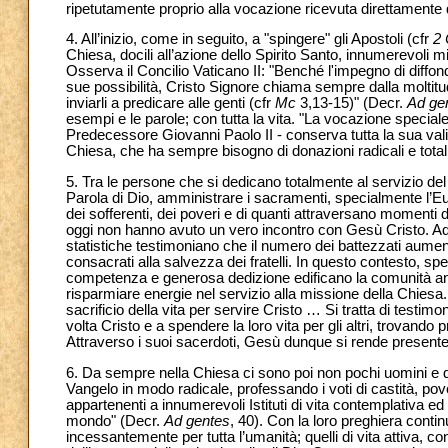
ripetutamente proprio alla vocazione ricevuta direttamente 
4. All’inizio, come in seguito, a "spingere" gli Apostoli (cfr
2 
Chiesa, docili all’azione dello Spirito Santo, innumerevoli m
Osserva il Concilio Vaticano II: "Benché l'impegno di diffon
sue possibilità, Cristo Signore chiama sempre dalla moltitud
inviarli a predicare alle genti (cfr
Mc
3,13-15)" (Decr.
Ad ge
esempi e le parole; con tutta la vita. "La vocazione special
Predecessore Giovanni Paolo II -
conserva tutta la sua val
Chiesa, che ha sempre bisogno di donazioni radicali e totali,
5. Tra le persone che si dedicano totalmente al servizio de
Parola di Dio, amministrare i sacramenti, specialmente l’Eucar
dei sofferenti, dei poveri e di quanti attraversano momenti dif
oggi non hanno avuto un vero incontro con Gesù Cristo. Ad
statistiche testimoniano che il numero dei battezzati aumen
consacrati alla salvezza dei fratelli. In questo contesto, sp
competenza e generosa dedizione edificano la comunità ann
risparmiare energie nel servizio alla missione della Chiesa. 
sacrificio della vita per servire Cristo … Si tratta di test
volta Cristo e a spendere la loro vita per gli altri, trovando 
Attraverso i suoi sacerdoti, Gesù dunque si rende presente fr
6. Da sempre nella Chiesa ci sono poi non pochi uomini e do
Vangelo in modo radicale, professando i voti di castità, pove
appartenenti a innumerevoli Istituti di vita contemplativa ed
mondo" (Decr.
Ad gentes
, 40). Con la loro preghiera contin
incessantemente per tutta l’umanità; quelli di vita attiva, co