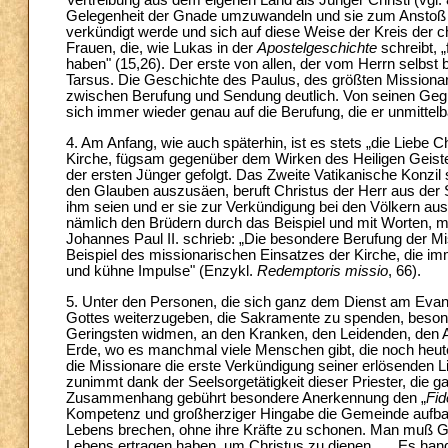
Vertreibung aus dem eigenen Land als Jünger Christi (vgl. 
Gelegenheit der Gnade umzuwandeln und sie zum Anstoß 
verkündigt werde und sich auf diese Weise der Kreis der 
Frauen, die, wie Lukas in der
Apostelgeschichte
schreibt, 
haben" (15,26). Der erste von allen, der vom Herrn selbst b
Tarsus. Die Geschichte des Paulus, des größten Missionars
zwischen Berufung und Sendung deutlich. Von seinen Gegne
sich immer wieder genau auf die Berufung, die er unmitte
4. Am Anfang, wie auch späterhin, ist es stets „die Liebe Chr
Kirche, fügsam gegenüber dem Wirken des Heiligen Geiste
der ersten Jünger gefolgt. Das Zweite Vatikanische Konzil s
den Glauben auszusäen, beruft Christus der Herr aus der Sc
ihm seien und er sie zur Verkündigung bei den Völkern au
nämlich den Brüdern durch das Beispiel und mit Worten, m
Johannes Paul II. schrieb: „Die besondere Berufung der M
Beispiel des missionarischen Einsatzes der Kirche, die im
und kühne Impulse" (Enzykl.
Redemptoris missio
, 66).
5. Unter den Personen, die sich ganz dem Dienst am Evang
Gottes weiterzugeben, die Sakramente zu spenden, besond
Geringsten widmen, an den Kranken, den Leidenden, den 
Erde, wo es manchmal viele Menschen gibt, die noch heute
die Missionare die erste Verkündigung seiner erlösenden L
zunimmt dank der Seelsorgetätigkeit dieser Priester, die 
Zusammenhang gebührt besondere Anerkennung den „
Fi
Kompetenz und großherziger Hingabe die Gemeinde aufbau
Lebens brechen, ohne ihre Kräfte zu schonen. Man muß Got
Lebens ertragen haben, um Christus zu dienen. … Es hand