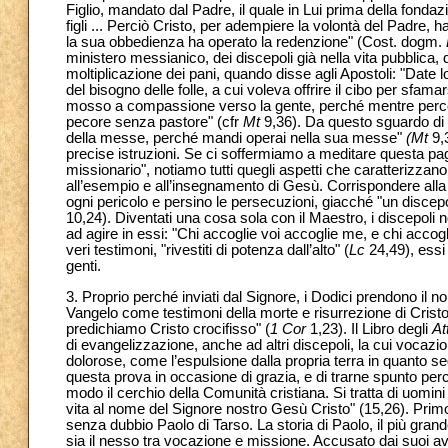
Figlio, mandato dal Padre, il quale in Lui prima della fonda
figli ... Perciò Cristo, per adempiere la volontà del Padre, ha
la sua obbedienza ha operato la redenzione" (Cost. dogm.
ministero messianico, dei discepoli già nella vita pubblica,
moltiplicazione dei pani, quando disse agli Apostoli: "Date l
del bisogno delle folle, a cui voleva offrire il cibo per sfama
mosso a compassione verso la gente, perché mentre percorrev
pecore senza pastore" (cfr
Mt
9,36). Da questo sguardo di 
della messe, perché mandi operai nella sua messe"
(Mt
9,
precise istruzioni. Se ci soffermiamo a meditare questa pa
missionario", notiamo tutti quegli aspetti che caratterizzano
all’esempio e all’insegnamento di Gesù. Corrispondere all
ogni pericolo e persino le persecuzioni, giacché "un discep
10,24). Diventati una cosa sola con il Maestro, i discepoli 
ad agire in essi: "Chi accoglie voi accoglie me, e chi acco
veri testimoni, "rivestiti di potenza dall’alto" (
Lc
24,49), essi
genti.
3. Proprio perché inviati dal Signore, i Dodici prendono il n
Vangelo come testimoni della morte e risurrezione di Cristo. 
predichiamo Cristo crocifisso" (
1 Cor
1,23). Il Libro degli
At
di evangelizzazione, anche ad altri discepoli, la cui vocazi
dolorose, come l’espulsione dalla propria terra in quanto se
questa prova in occasione di grazia, e di trarne spunto perch
modo il cerchio della Comunità cristiana. Si tratta di uomi
vita al nome del Signore nostro Gesù Cristo" (15,26). Primo
senza dubbio Paolo di Tarso. La storia di Paolo, il più grande
sia il nesso tra vocazione e missione. Accusato dai suoi avv