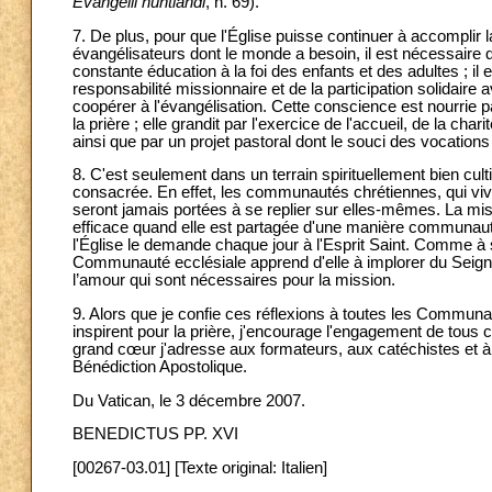
Evangelii nuntiandi
, n. 69).
7. De plus, pour que l'Église puisse continuer à accomplir la 
évangélisateurs dont le monde a besoin, il est nécessaire
constante éducation à la foi des enfants et des adultes ; il 
responsabilité missionnaire et de la participation solidaire 
coopérer à l'évangélisation. Cette conscience est nourrie par
la prière ; elle grandit par l'exercice de l'accueil, de la ch
ainsi que par un projet pastoral dont le souci des vocations 
8. C'est seulement dans un terrain spirituellement bien cult
consacrée. En effet, les communautés chrétiennes, qui viv
seront jamais portées à se replier sur elles-mêmes. La mi
efficace quand elle est partagée d'une manière communauta
l'Église le demande chaque jour à l'Esprit Saint. Comme à s
Communauté ecclésiale apprend d'elle à implorer du Seigneu
l’amour qui sont nécessaires pour la mission.
9. Alors que je confie ces réflexions à toutes les Communaut
inspirent pour la prière, j'encourage l'engagement de tous 
grand cœur j'adresse aux formateurs, aux catéchistes et à
Bénédiction Apostolique.
Du Vatican, le 3 décembre 2007.
BENEDICTUS PP. XVI
[00267-03.01] [Texte original: Italien]