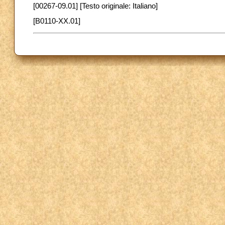
[00267-09.01] [Testo originale: Italiano]
[B0110-XX.01]