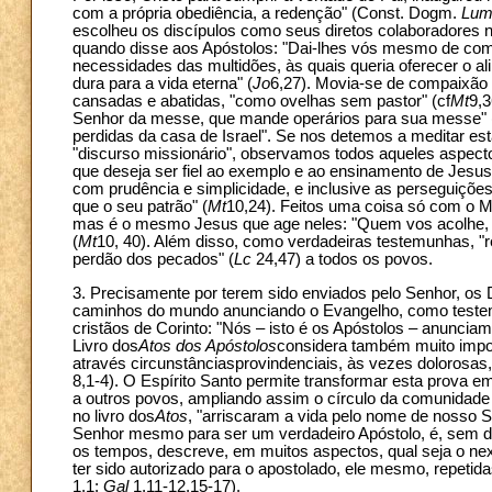
com a própria obediência, a redenção" (Const. Dogm.
Lum
escolheu os discípulos como seus diretos colaboradores n
quando disse aos Apóstolos: "Dai-lhes vós mesmo de com
necessidades das multidões, às quais queria oferecer o a
dura para a vida eterna" (
Jo
6,27). Movia-se de compaixão p
cansadas e abatidas, "como ovelhas sem pastor" (cf
Mt
9,3
Senhor da messe, que mande operários para sua messe" 
perdidas da casa de Israel". Se nos detemos a meditar 
"discurso missionário", observamos todos aqueles aspect
que deseja ser fiel ao exemplo e ao ensinamento de Jesu
com prudência e simplicidade, e inclusive as perseguiçõe
que o seu patrão" (
Mt
10,24). Feitos uma coisa só com o M
mas é o mesmo Jesus que age neles: "Quem vos acolhe, 
(
Mt
10, 40). Além disso, como verdadeiras testemunhas, "re
perdão dos pecados" (
Lc
24,47) a todos os povos.
3. Precisamente por terem sido enviados pelo Senhor, os
caminhos do mundo anunciando o Evangelho, como testem
cristãos de Corinto: "Nós – isto é os Apóstolos – anunciamo
Livro dos
Atos dos Apóstolos
considera também muito impor
através circunstânciasprovindenciais, às vezes dolorosas,
8,1-4). O Espírito Santo permite transformar esta prova
a outros povos, ampliando assim o círculo da comunidade
no livro dos
Atos
, "arriscaram a vida pelo nome de nosso S
Senhor mesmo para ser um verdadeiro Apóstolo, é, sem dúv
os tempos, descreve, em muitos aspectos, qual seja o ne
ter sido autorizado para o apostolado, ele mesmo, repeti
1,1;
Gal
1,11-12.15-17).