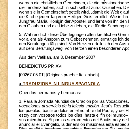
werden die christlichen Gemeinden, die die missionarisch
die Tendenz haben, sich in sich selbst zurückzuziehen. Di
wenn sie in Gemeinschaft geteilt wird, „damit die Welt glaub
die Kirche jeden Tag vom Heiligen Geist erbittet. Wie in i
Jungfrau Maria, Königin der Apostel, und lernt von ihr, den
den Glauben und die Liebe zu leben, die für die Sendung n
9. Während ich diese Überlegungen allen kirchlichen Geme
vor allem als Ansporn zum Gebet nehmen, ermutige ich den
den Berufungen tätig sind. Von Herzen erteile ich den Au
auf dem Berufungsweg, von Herzen einen besonderen Apo
Aus dem Vatikan, am 3. Dezember 2007
BENEDICTUS PP. XVI
[00267-05.01] [Originalsprache: Italienisch]
●
TRADUZIONE IN LINGUA SPAGNOLA
Queridos hermanos y hermanas:
1. Para la Jornada Mundial de Oración por las Vocaciones,
vocaciones al servicio de la Iglesia–misión.
Jesús Resucit
los pueblos, bautizándolos en el nombre del Padre, y del Hij
estoy con vosotros todos los días, hasta el fin del mundo» 
sus miembros. Si por los sacramentos del Bautismo y de la
anunciar el Evangelio, la dimensión misionera está especial