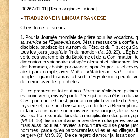
[00267-01.01] [Testo originale: Italiano]
●
TRADUZIONE IN LINGUA FRANCESE
Chers frères et sœurs !
1. Pour la Journée mondiale de prière pour les vocations, qu
au service de l'Église-mission.
Jésus ressuscité a confié au
disciples, baptisez-les au nom du Père, et du Fils, et du Sai
tous les jours jusqu'à la fin du monde» (
Mt
28, 20). L'Églis
vertu des sacrements du Baptême et de la Confirmation, tou
dimension missionnaire est spécialement et intimement liée 
des hommes, choisis par avance, appelés par Lui et envoyés
ainsi, par exemple, avec Moïse : «Maintenant, va ! – lui dit
peuple… quand tu auras fait sortir d'Égypte mon peuple, v
de même avec les prophètes.
2. Les promesses faites à nos Pères se réalisèrent pleineme
est donc venu, envoyé par le Père qui nous a élus en lui av
C'est pourquoi le Christ, pour accomplir la volonté du Pèr
mystère et, par son obéissance, a effectué la Rédemptio
collaborateurs dans son ministère messianique, Jésus se ch
Galilée. Par exemple, lors de la multiplication des pains,
(
Mt
14, 16), les incitant ainsi à prendre en charge les besoins
mais aussi pour leur révéler la nourriture «qui se garde jusq
hommes, parce qu'en parcourant les villes et les villages, 
berger» (cf.
Mt
9, 36). De ce regard d'amour jaillissait son 