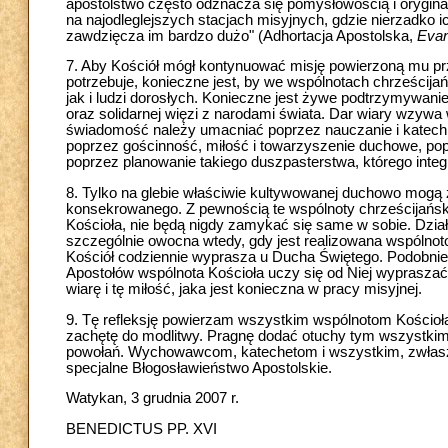
apostolstwo często odznacza się pomysłowością i oryginal
na najodleglejszych stacjach misyjnych, gdzie nierzadko ic
zawdzięcza im bardzo dużo" (Adhortacja Apostolska,
Evan
7. Aby Kościół mógł kontynuować misję powierzoną mu prz
potrzebuje, konieczne jest, by we wspólnotach chrześcija
jak i ludzi dorosłych. Konieczne jest żywe podtrzymywan
oraz solidarnej więzi z narodami świata. Dar wiary wzywa
świadomość należy umacniać poprzez nauczanie i katechiza
poprzez gościnność, miłość i towarzyszenie duchowe, pop
poprzez planowanie takiego duszpasterstwa, którego integ
8. Tylko na glebie właściwie kultywowanej duchowo mogą 
konsekrowanego. Z pewnością te wspólnoty chrześcijańsk
Kościoła, nie będą nigdy zamykać się same w sobie. Dział
szczególnie owocna wtedy, gdy jest realizowana wspólnoto
Kościół codziennie wyprasza u Ducha Świętego. Podobnie
Apostołów wspólnota Kościoła uczy się od Niej wypraszać
wiarę i tę miłość, jaka jest konieczna w pracy misyjnej.
9. Tę refleksję powierzam wszystkim wspólnotom Kościoła, 
zachętę do modlitwy. Pragnę dodać otuchy tym wszystkim,
powołań. Wychowawcom, katechetom i wszystkim, zwłasz
specjalne Błogosławieństwo Apostolskie.
Watykan, 3 grudnia 2007 r.
BENEDICTUS PP. XVI