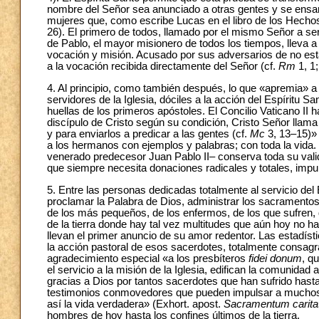
nombre del Señor sea anunciado a otras gentes y se ensanc
mujeres que, como escribe Lucas en el libro de los Hechos
26). El primero de todos, llamado por el mismo Señor a ser
de Pablo, el mayor misionero de todos los tiempos, lleva a
vocación y misión. Acusado por sus adversarios de no est
a la vocación recibida directamente del Señor (cf.
Rm
1, 1
4. Al principio, como también después, lo que «apremia» a 
servidores de la Iglesia, dóciles a la acción del Espíritu S
huellas de los primeros apóstoles. El Concilio Vaticano II
discípulo de Cristo según su condición, Cristo Señor llama
y para enviarlos a predicar a las gentes (cf.
Mc
3, 13–15)»
a los hermanos con ejemplos y palabras; con toda la vida.
venerado predecesor Juan Pablo II– conserva toda su valid
que siempre necesita donaciones radicales y totales, impu
5. Entre las personas dedicadas totalmente al servicio de
proclamar la Palabra de Dios, administrar los sacramentos,
de los más pequeños, de los enfermos, de los que sufren,
de la tierra donde hay tal vez multitudes que aún hoy no h
llevan el primer anuncio de su amor redentor. Las estadís
la acción pastoral de esos sacerdotes, totalmente consag
agradecimiento especial «a los presbíteros
fidei donum
, q
el servicio a la misión de la Iglesia, edifican la comunida
gracias a Dios por tantos sacerdotes que han sufrido hasta e
testimonios conmovedores que pueden impulsar a muchos j
así la vida verdadera» (Exhort. apost.
Sacramentum caritat
hombres de hoy hasta los confines últimos de la tierra.