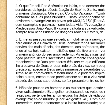
4. O que "impeliu" os Apóstolos no início, e no decorrer d
servidores da Igreja, dóceis à ação do Espírito Santo, mu
primeiros discípulos. Observa o Concílio Vaticano II: "Emb
conforme as suas possibilidades, Cristo Senhor chama se
enviarem a evangelizar os povos (cfr
Mc
3,13-15)" (Decr.
A
com exemplos e palavras - com toda a vida. "A vocação e
Predecessor João Paulo II - conserva toda a sua validade
sempre tem necessidade de doações radicais e totais, de
5. Entre as pessoas que se dedicam totalmente a serviço
para anunciar a Palavra de Deus, administrar os sacramen
serviço dos mais débeis, dos doentes, dos sofredores, do
onde ainda hoje existem multidões que não tiveram um ver
primeiro anúncio do seu amor redentor. As estatísticas 
ação pastoral destes sacerdotes, inteiramente consagrado
reconhecimento "aos presbíteros
fidei donum
que edifica
lhe a palavra de Deus e repartindo o pão da vida, sem pou
preciso agradecer a Deus pelos numerosos sacerdotes que tiv
Trata-se de comoventes testemunhos que poderão inspirar
pelos outros, encontrando precisamente assim a vida verda
através dos seus sacerdotes, se faz presente entre os hom
6. Não são poucos os homens e as mulheres que, desde se
viver radicalmente o Evangelho, professando os votos de c
religiosas, pertencentes a numerosos Institutos de vida co
evangelização do mundo" (Decr.
Ad gentes
, 40). Com a or
intercedem incessantemente pela inteira humanidade; os de