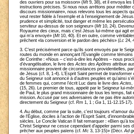
des ouvriers pour sa moisson» (
Mt
9, 38), et il envoya le
instructions précises. Si nous nous arrêtons pour méditer c
discours missionnaire», nous relevons tous les aspects qui
veut rester fidèle à l'exemple et à l'enseignement de Jésus
prudence et simplicité, tout danger et même les persécution
serviteur au-dessus de son seigneur» (
Mt
10, 24). Devenus
Royaume des cieux, mais c'est Jésus lui-même qui agit en e
qui m'a envoyé» (
Mt
10, 40). Et en outre, comme véritable
prêchent «la conversion et le pardon des péchés» (
Lc
24, 
3. C’est précisément parce qu'ils sont envoyés par le Seig
routes du monde en annonçant l'Évangile comme témoins de l
de Corinthe : «Nous – c'est-à-dire les Apôtres – nous proc
d'évangélisation, le livre des
Actes des Apôtres
attribue aus
missionnaire provient de circonstances providentielles, pa
de Jésus (cf. 8, 1-4). L'Esprit Saint permet de transformer 
du Seigneur soit annoncé à d'autres peuples et qu'ainsi s'
de femmes qui, comme l'écrit Luc dans le livre des
Actes
,
(15, 26). Le premier de tous, appelé par le Seigneur lui-mêm
de Paul, le plus grand missionnaire de tous les temps, fait 
mission. Accusé par ses adversaires de ne pas être autorisé à
directement du Seigneur (cf.
Rm
1, 1 ;
Ga
1, 11-12.15-17).
4. Au début, comme par la suite, c'est toujours «l'amour du
de l'Église, dociles à l'action de l'Esprit Saint, d'innombra
siècles. Le Concile Vatican II fait remarquer : «Bien qu'à to
Christ Seigneur ne cesse cependant d’appeler parmi ses disc
prêcher aux peuples païens (cf.
Mc
3, 13-15)» (Décr.
Ad g