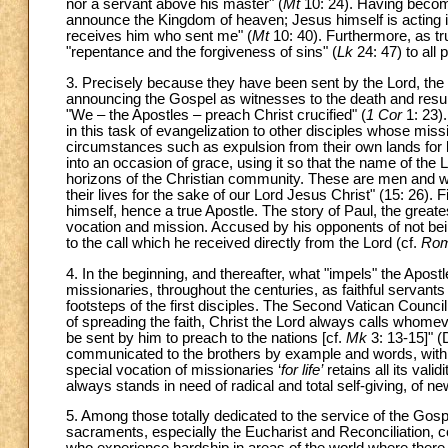
nor a servant above his master" (
Mt
10: 24). Having become
announce the Kingdom of heaven; Jesus himself is acting
receives him who sent me" (
Mt
10: 40). Furthermore, as tr
"repentance and the forgiveness of sins" (
Lk
24: 47) to all 
3. Precisely because they have been sent by the Lord, the 
announcing the Gospel as witnesses to the death and resurrec
"We – the Apostles – preach Christ crucified" (
1 Cor
1: 23)
in this task of evangelization to other disciples whose mis
circumstances such as expulsion from their own lands for bei
into an occasion of grace, using it so that the name of the 
horizons of the Christian community. These are men and 
their lives for the sake of our Lord Jesus Christ" (15: 26).
himself, hence a true Apostle. The story of Paul, the great
vocation and mission. Accused by his opponents of not bei
to the call which he received directly from the Lord (cf.
Ro
4. In the beginning, and thereafter, what "impels" the Apostl
missionaries, throughout the centuries, as faithful servants 
footsteps of the first disciples. The Second Vatican Council 
of spreading the faith, Christ the Lord always calls whomev
be sent by him to preach to the nations [cf.
Mk
3: 13-15]" 
communicated to the brothers by example and words, with a
special vocation of missionaries ‘
for life’
retains all its val
always stands in need of radical and total self-giving, of 
5. Among those totally dedicated to the service of the Gosp
sacraments, especially the Eucharist and Reconciliation, com