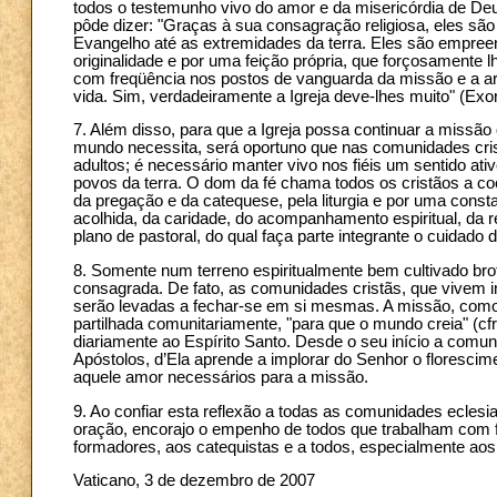
todos o testemunho vivo do amor e da misericórdia de De
pôde dizer: "Graças à sua consagração religiosa, eles são p
Evangelho até as extremidades da terra. Eles são empre
originalidade e por uma feição própria, que forçosamente
com freqüência nos postos de vanguarda da missão e a ar
vida. Sim, verdadeiramente a Igreja deve-lhes muito" (Exor
7. Além disso, para que a Igreja possa continuar a missão 
mundo necessita, será oportuno que nas comunidades cris
adultos; é necessário manter vivo nos fiéis um sentido ati
povos da terra. O dom da fé chama todos os cristãos a c
da pregação e da catequese, pela liturgia e por uma cons
acolhida, da caridade, do acompanhamento espiritual, da
plano de pastoral, do qual faça parte integrante o cuidado
8. Somente num terreno espiritualmente bem cultivado bro
consagrada. De fato, as comunidades cristãs, que vivem i
serão levadas a fechar-se em si mesmas. A missão, como 
partilhada comunitariamente, "para que o mundo creia" (cf
diariamente ao Espírito Santo. Desde o seu início a comun
Apóstolos, d’Ela aprende a implorar do Senhor o florescim
aquele amor necessários para a missão.
9. Ao confiar esta reflexão a todas as comunidades eclesi
oração, encorajo o empenho de todos que trabalham com f
formadores, aos catequistas e a todos, especialmente ao
Vaticano, 3 de dezembro de 2007