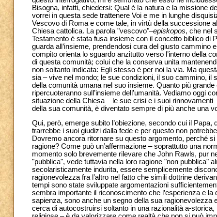
Bisogna, infatti, chiedersi: Qual è la natura e la missione 
vorrei in questa sede trattenere Voi e me in lunghe disquisi
Vescovo di Roma e come tale, in virtù della successione all’
Chiesa cattolica. La parola "vescovo"–
episkopos
, che nel 
Testamento è stata fusa insieme con il concetto biblico di 
guarda all’insieme, prendendosi cura del giusto cammino e 
compito orienta lo sguardo anzitutto verso l’interno della c
di questa comunità; colui che la conserva unita mantenendo
non soltanto indicata: Egli stesso è per noi la via. Ma que
sia – vive nel mondo; le sue condizioni, il suo cammino, il s
della comunità umana nel suo insieme. Quanto più grande es
ripercuoteranno sull’insieme dell’umanità. Vediamo oggi con
situazione della Chiesa – le sue crisi e i suoi rinnovamenti
della sua comunità, è diventato sempre di più anche una voc
Qui, però, emerge subito l’obiezione, secondo cui il Papa, 
trarrebbe i suoi giudizi dalla fede e per questo non potrebb
Dovremo ancora ritornare su questo argomento, perché si 
ragione? Come può un’affermazione – soprattutto una norma
momento solo brevemente rilevare che John Rawls, pur nega
"pubblica", vede tuttavia nella loro ragione "non pubblica"
secolaristicamente indurita, essere semplicemente disconos
ragionevolezza fra l’altro nel fatto che simili dottrine deriv
tempi sono state sviluppate argomentazioni sufficientement
sembra importante il riconoscimento che l’esperienza e la d
sapienza, sono anche un segno della sua ragionevolezza e d
cerca di autocostruirsi soltanto in una razionalità a-storica
religiose – è da valorizzare come realtà che non si può impu