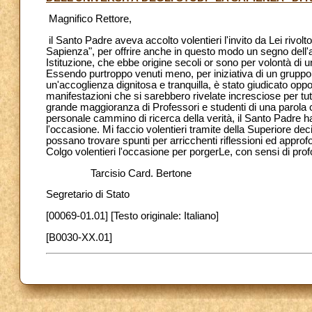
Magnifico Rettore,
il Santo Padre aveva accolto volentieri l'invito da Lei rivol
Sapienza", per offrire anche in questo modo un segno dell'af
Istituzione, che ebbe origine secoli or sono per volontà d
Essendo purtroppo venuti meno, per iniziativa di un gruppo 
un'accoglienza dignitosa e tranquilla, è stato giudicato oppo
manifestazioni che si sarebbero rivelate incresciose per tut
grande maggioranza di Professori e studenti di una parola cul
personale cammino di ricerca della verità, il Santo Padre h
l'occasione. Mi faccio volentieri tramite della Superiore deci
possano trovare spunti per arricchenti riflessioni ed approf
Colgo volentieri l'occasione per porgerLe, con sensi di profo
Tarcisio Card. Bertone
Segretario di Stato
[00069-01.01] [Testo originale: Italiano]
[B0030-XX.01]