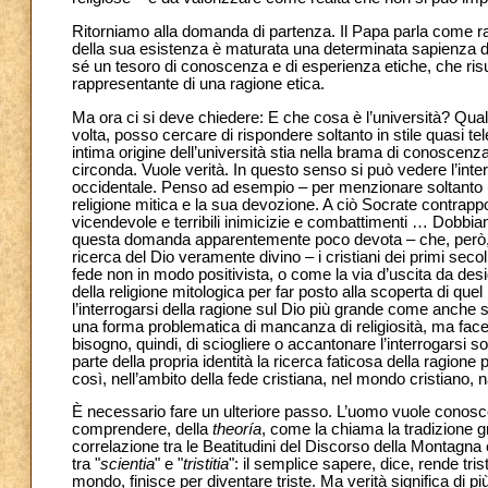
Ritorniamo alla domanda di partenza. Il Papa parla come ra
della sua esistenza è maturata una determinata sapienza d
sé un tesoro di conoscenza e di esperienza etiche, che risu
rappresentante di una ragione etica.
Ma ora ci si deve chiedere: E che cosa è l’università? Qu
volta, posso cercare di rispondere soltanto in stile quasi 
intima origine dell’università stia nella brama di conoscenz
circonda. Vuole verità. In questo senso si può vedere l’inte
occidentale. Penso ad esempio – per menzionare soltanto un 
religione mitica e la sua devozione. A ciò Socrate contrapp
vicendevole e terribili inimicizie e combattimenti … Dobbiamo
questa domanda apparentemente poco devota – che, però, in
ricerca del Dio veramente divino – i cristiani dei primi sec
fede non in modo positivista, o come la via d’uscita da de
della religione mitologica per far posto alla scoperta di q
l’interrogarsi della ragione sul Dio più grande come anche 
una forma problematica di mancanza di religiosità, ma face
bisogno, quindi, di sciogliere o accantonare l’interrogarsi
parte della propria identità la ricerca faticosa della ragion
così, nell’ambito della fede cristiana, nel mondo cristiano, n
È necessario fare un ulteriore passo. L’uomo vuole conoscer
comprendere, della
theoría
, come la chiama la tradizione g
correlazione tra le Beatitudini del Discorso della Montagna e
tra "
scientia
" e "
tristitia
": il semplice sapere, dice, rende tris
mondo, finisce per diventare triste. Ma verità significa d