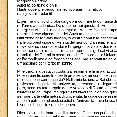
Magnifico Rettore,
Autorità politiche e civili,
Illustri docenti e personale tecnico amministrativo,
cari giovani studenti!
È per me motivo di profonda gioia incontrare la comunità d
dell’anno accademico. Da secoli ormai questa Università seg
energie intellettuali in ogni campo del sapere. Sia nel tempo 
era alle dirette dipendenze dell’Autorità ecclesiastica, si
istituzione dello Stato italiano, la vostra comunità accademi
tra le più prestigiose università del mondo. Da sempre la
universitario, riconoscendone l’impegno, talvolta arduo e fa
sono mancati in questi ultimi anni momenti significativi di co
mondiale dei Rettori in occasione del Giubileo delle Univers
dell’accoglienza e dell’organizzazione, ma soprattutto dell
umanesimo per il terzo millennio".
Mi è caro, in questa circostanza, esprimere la mia gratitudine
tenervi una lezione. In questa prospettiva mi sono posto i
un’occasione come questa? Nella mia lezione a Ratisbona ho
professore di quella mia università, cercando di collegare ric
però, sono invitato proprio come Vescovo di Roma, e perci
l’università del Papa, ma oggi è un’università laica con que
sempre parte della natura di università, la quale deve essere
autorità politiche ed ecclesiastiche l’università trova la s
bisogno di un’istituzione del genere.
Ritorno alla mia domanda di partenza: Che cosa può e deve di
questo interrogativo, mi è sembrato che esso ne includesse 