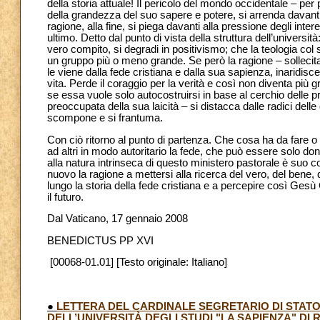
della storia attuale! Il pericolo del mondo occidentale – per
della grandezza del suo sapere e potere, si arrenda davanti 
ragione, alla fine, si piega davanti alla pressione degli interes
ultimo. Detto dal punto di vista della struttura dell’universit
vero compito, si degradi in positivismo; che la teologia col 
un gruppo più o meno grande. Se però la ragione – solleci
le viene dalla fede cristiana e dalla sua sapienza, inaridis
vita. Perde il coraggio per la verità e così non diventa più g
se essa vuole solo autocostruirsi in base al cerchio delle
preoccupata della sua laicità – si distacca dalle radici delle
scompone e si frantuma.
Con ciò ritorno al punto di partenza. Che cosa ha da fare o
ad altri in modo autoritario la fede, che può essere solo dona
alla natura intrinseca di questo ministero pastorale è suo c
nuovo la ragione a mettersi alla ricerca del vero, del bene, d
lungo la storia della fede cristiana e a percepire così Gesù 
il futuro.
Dal Vaticano, 17 gennaio 2008
BENEDICTUS PP XVI
[00068-01.01] [Testo originale: Italiano]
●
LETTERA DEL CARDINALE SEGRETARIO DI STAT
DELL’UNIVERSITÀ DEGLI STUDI "LA SAPIENZA" DI