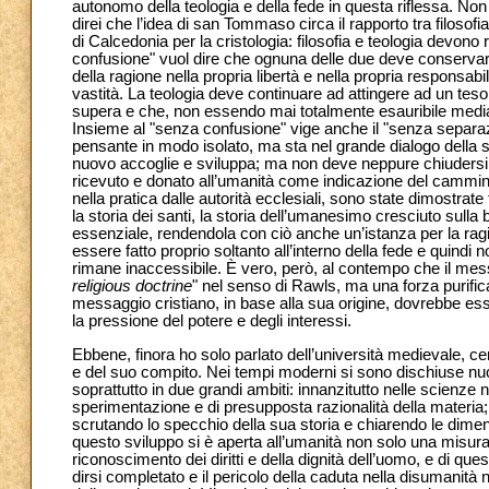
autonomo della teologia e della fede in questa riflessa. No
direi che l’idea di san Tommaso circa il rapporto tra filosof
di Calcedonia per la cristologia: filosofia e teologia devon
confusione" vuol dire che ognuna delle due deve conservare
della ragione nella propria libertà e nella propria responsab
vastità. La teologia deve continuare ad attingere ad un t
supera e che, non essendo mai totalmente esauribile median
Insieme al "senza confusione" vige anche il "senza separazi
pensante in modo isolato, ma sta nel grande dialogo della
nuovo accoglie e sviluppa; ma non deve neppure chiudersi dav
ricevuto e donato all’umanità come indicazione del cammino.
nella pratica dalle autorità ecclesiali, sono state dimostrat
la storia dei santi, la storia dell’umanesimo cresciuto sulla
essenziale, rendendola con ciò anche un’istanza per la ragi
essere fatto proprio soltanto all’interno della fede e quind
rimane inaccessibile. È vero, però, al contempo che il mess
religious doctrine
" nel senso di Rawls, ma una forza purifica
messaggio cristiano, in base alla sua origine, dovrebbe es
la pressione del potere e degli interessi.
Ebbene, finora ho solo parlato dell’università medievale, cer
e del suo compito. Nei tempi moderni si sono dischiuse nuo
soprattutto in due grandi ambiti: innanzitutto nelle scienze 
sperimentazione e di presupposta razionalità della materia;
scrutando lo specchio della sua storia e chiarendo le dime
questo sviluppo si è aperta all’umanità non solo una misur
riconoscimento dei diritti e della dignità dell’uomo, e di 
dirsi completato e il pericolo della caduta nella disuman