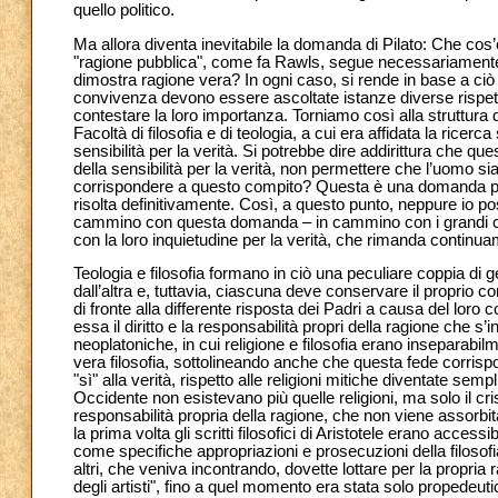
quello politico.
Ma allora diventa inevitabile la domanda di Pilato: Che cos
"ragione pubblica", come fa Rawls, segue necessariament
dimostra ragione vera? In ogni caso, si rende in base a ciò evi
convivenza devono essere ascoltate istanze diverse rispett
contestare la loro importanza. Torniamo così alla struttura 
Facoltà di filosofia e di teologia, a cui era affidata la ricerc
sensibilità per la verità. Si potrebbe dire addirittura che 
della sensibilità per la verità, non permettere che l’uomo s
corrispondere a questo compito? Questa è una domanda per
risolta definitivamente. Così, a questo punto, neppure io po
cammino con questa domanda – in cammino con i grandi che l
con la loro inquietudine per la verità, che rimanda continuam
Teologia e filosofia formano in ciò una peculiare coppia di
dall’altra e, tuttavia, ciascuna deve conservare il proprio 
di fronte alla differente risposta dei Padri a causa del loro 
essa il diritto e la responsabilità propri della ragione che s’
neoplatoniche, in cui religione e filosofia erano inseparabil
vera filosofia, sottolineando anche che questa fede corrispon
"sì" alla verità, rispetto alle religioni mitiche diventate se
Occidente non esistevano più quelle religioni, ma solo il c
responsabilità propria della ragione, che non viene assorbi
la prima volta gli scritti filosofici di Aristotele erano accessi
come specifiche appropriazioni e prosecuzioni della filosofi
altri, che veniva incontrando, dovette lottare per la propria
degli artisti", fino a quel momento era stata solo propedeuti