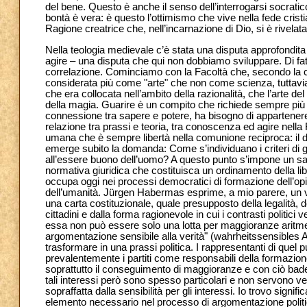
del bene. Questo è anche il senso dell’interrogarsi socratic
bontà è vera: è questo l’ottimismo che vive nella fede cris
Ragione creatrice che, nell’incarnazione di Dio, si è rivel
Nella teologia medievale c’è stata una disputa approfondita 
agire – una disputa che qui non dobbiamo sviluppare. Di fat
correlazione. Cominciamo con la Facoltà che, secondo la co
considerata più come "arte" che non come scienza, tuttavia
che era collocata nell’ambito della razionalità, che l’arte del
della magia. Guarire è un compito che richiede sempre più 
connessione tra sapere e potere, ha bisogno di appartenere
relazione tra prassi e teoria, tra conoscenza ed agire nella F
umana che è sempre libertà nella comunione reciproca: il diri
emerge subito la domanda: Come s’individuano i criteri di g
all’essere buono dell’uomo? A questo punto s’impone un sa
normativa giuridica che costituisca un ordinamento della libe
occupa oggi nei processi democratici di formazione dell’op
dell’umanità. Jürgen Habermas esprime, a mio parere, un va
una carta costituzionale, quale presupposto della legalità, der
cittadini e dalla forma ragionevole in cui i contrasti politic
essa non può essere solo una lotta per maggioranze aritm
argomentazione sensibile alla verità" (wahrheitssensibles 
trasformare in una prassi politica. I rappresentanti di que
prevalentemente i partiti come responsabili della formazion
soprattutto il conseguimento di maggioranze e con ciò bade
tali interessi però sono spesso particolari e non servono ve
sopraffatta dalla sensibilità per gli interessi. Io trovo signif
elemento necessario nel processo di argomentazione politica, 