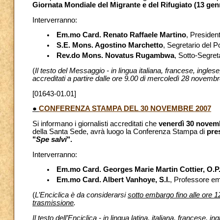
Giornata Mondiale del Migrante e del Rifugiato (13 gen
Interverranno:
Em.mo Card. Renato Raffaele Martino
, President
S.E. Mons. Agostino Marchetto
, Segretario del Po
Rev.do Mons. Novatus Rugambwa
, Sotto-Segret
(
Il testo del Messaggio - in lingua italiana, francese, ingle
accreditati a partire dalle ore 9.00 di mercoledì 28 novemb
[01643-01.01]
●
CONFERENZA STAMPA DEL 30 NOVEMBRE 2007
Si informano i giornalisti accreditati che
venerdì 30 novem
della Santa Sede, avrà luogo la Conferenza Stampa di
pre
"
Spe salvi
".
Interverranno:
Em.mo Card. Georges Marie Martin Cottier, O.P
Em.mo Card. Albert Vanhoye, S.I.
, Professore eme
(
L’Enciclica è da considerarsi
sotto embargo fino alle ore 
trasmissione
.
Il testo dell’Enciclica - in lingua latina, italiana, francese