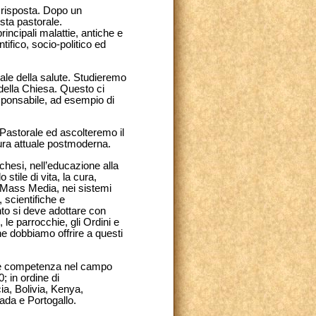
a risposta. Dopo un
sta pastorale.
rincipali malattie, antiche e
ntifico, socio-politico ed
ale della salute. Studieremo
a della Chiesa. Questo ci
esponsabile, ad esempio di
 Pastorale ed ascolteremo il
ura attuale postmoderna.
chesi, nell’educazione alla
stile di vita, la cura,
i Mass Media, nei sistemi
, scientifiche e
nto si deve adottare con
e parrocchie, gli Ordini e
he dobbiamo offrire a questi
ente competenza nel campo
; in ordine di
ia, Bolivia, Kenya,
ada e Portogallo.