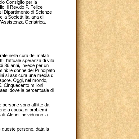
o Consiglio per la
o; il Rev.do P. Felice
del Dipartimento di Scienze
la Società Italiana di
l’Assistenza Geriatrica,
ale nella cura dei malati
, l’attuale speranza di vita
i 86 anni, invece per un
ini: le donne del Principato
ini si assicura una media di
gapore. Oggi, nel mondo,
25. Cinquecento milioni
Paesi dove la percentuale di
 persone sono afflitte da
viene a causa di problemi
ali. Alcuni individuano la
e queste persone, data la