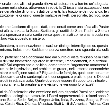
ionale specialisti di grande rilievo ci aiuteranno a fornire un’adeguat
ome nella storia, attraverso i secoli, la Chiesa si sia occupata di que
riatriche di fornirci i dati pertinenti, la situazione demografica, le p
zazione, le origini di queste malattie ai livelli: personale, tecnico, scie
 che facciamo di questi dati, considerati come una sfida alla Pastor
di età avanzata: la Sacra Scrittura, gli scritti dei Santi Padri, la Stori
, sulla speranza e sulla carità verso questi malati come una risposta r
 loro vita a questo ministero.
astero, a continuazione, ci sarà un dialogo interreligioso su questa
slamismo, Induismo e Buddismo, senza omettere uno sguardo alla cult
ni pratiche: cosa dobbiamo fare dal punto di vista religioso nella cate
di vista biomedico riguardo le ricerche, i medicamenti, le nutrizioni, lo 
ni? Sull’aspetto socio-politico, come trattare l’argomento attraverso 
ute, nelle legislazioni, nei problemi migratori, nelle risorse economiche
mentare e nell’igiene sociale? Riguardo alle famiglie, quale comportame
 dobbiamo anche contemplare le conseguenze pratiche per le Diocesi, l
cerdoti in età avanzata. Quale dovrebbe essere il supporto spirituale c
 sacramenti, la preghiera e le visite che vengono loro fatte?
ati da 30 scienziati che eccellono nei loro rispettivi Paesi per l’evid
losofico, teologico e pastorale. I Paesi rappresentati dai relatori sono 20
ono: Santa Sede, Belgio, Regno Unito, Italia, Svizzera, Spagna, Franc
ia, Costa Rica, Olanda, Messico, Stati Uniti di America, Polonia, Can