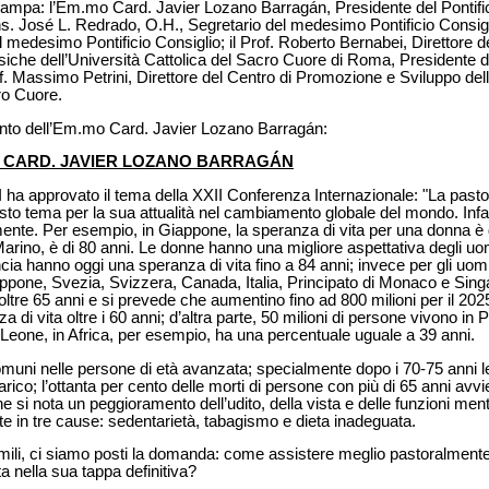
ampa: l’Em.mo Card. Javier Lozano Barragán, Presidente del Pontifici
s. José L. Redrado, O.H., Segretario del medesimo Pontificio Consigli
el medesimo Pontificio Consiglio; il Prof. Roberto Bernabei, Direttore 
siche dell’Università Cattolica del Sacro Cuore di Roma, Presidente del
rof. Massimo Petrini, Direttore del Centro di Promozione e Sviluppo del
ro Cuore.
vento dell’Em.mo Card. Javier Lozano Barragán:
O CARD. JAVIER LOZANO BARRAGÁN
a approvato il tema della XXII Conferenza Internazionale: "La pastor
to tema per la sua attualità nel cambiamento globale del mondo. Infatti
nte. Per esempio, in Giappone, la speranza di vita per una donna è d
rino, è di 80 anni. Le donne hanno una migliore aspettativa degli uom
cia hanno oggi una speranza di vita fino a 84 anni; invece per gli uom
iappone, Svezia, Svizzera, Canada, Italia, Principato di Monaco e Sin
oltre 65 anni e si prevede che aumentino fino ad 800 milioni per il 20
 di vita oltre i 60 anni; d’altra parte, 50 milioni di persone vivono in 
a Leone, in Africa, per esempio, ha una percentuale uguale a 39 anni.
muni nelle persone di età avanzata; specialmente dopo i 70-75 anni le
arico; l’ottanta per cento delle morti di persone con più di 65 anni av
ne si nota un peggioramento dell’udito, della vista e delle funzioni ment
te in tre cause: sedentarietà, tabagismo e dieta inadeguata.
i simili, ci siamo posti la domanda: come assistere meglio pastoralment
a nella sua tappa definitiva?