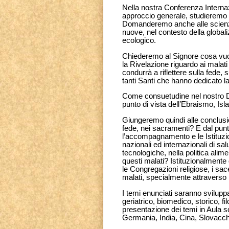
Nella nostra Conferenza Internaz
approccio generale, studieremo c
Domanderemo anche alle scienze ge
nuove, nel contesto della globaliz
ecologico.
Chiederemo al Signore cosa vuole
la Rivelazione riguardo ai malati 
condurrà a riflettere sulla fede
tanti Santi che hanno dedicato la
Come consuetudine nel nostro Dic
punto di vista dell’Ebraismo, I
Giungeremo quindi alle conclusio
fede, nei sacramenti? E dal punto 
l’accompagnamento e le Istituzio
nazionali ed internazionali di sal
tecnologiche, nella politica ali
questi malati? Istituzionalmente
le Congregazioni religiose, i sa
malati, specialmente attraverso i
I temi enunciati saranno svilupp
geriatrico, biomedico, storico, fi
presentazione dei temi in Aula s
Germania, India, Cina, Slovacch