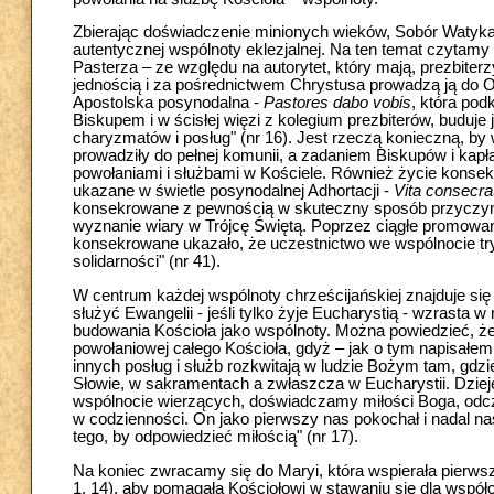
Zbierając doświadczenie minionych wieków, Sobór Watykań
autentycznej wspólnoty eklezjalnej. Na ten temat czytam
Pasterza – ze względu na autorytet, który mają, prezbite
jednością i za pośrednictwem Chrystusa prowadzą ją do 
Apostolska posynodalna -
Pastores dabo vobis
, która pod
Biskupem i w ścisłej więzi z kolegium prezbiterów, buduje
charyzmatów i posług" (nr 16). Jest rzeczą konieczną, by
prowadziły do pełnej komunii, a zadaniem Biskupów i kap
powołaniami i służbami w Kościele. Również życie konsekrow
ukazane w świetle posynodalnej Adhortacji -
Vita consecra
konsekrowane z pewnością w skuteczny sposób przyczynił
wyznanie wiary w Trójcę Świętą. Poprzez ciągłe promowani
konsekrowane ukazało, że uczestnictwo we wspólnocie try
solidarności" (nr 41).
W centrum każdej wspólnoty chrześcijańskiej znajduje się 
służyć Ewangelii - jeśli tylko żyje Eucharystią - wzrasta w
budowania Kościoła jako wspólnoty. Można powiedzieć, że
powołaniowej całego Kościoła, gdyż – jak o tym napisałe
innych posług i służb rozkwitają w ludzie Bożym tam, gdzi
Słowie, w sakramentach a zwłaszcza w Eucharystii. Dzieje s
wspólnocie wierzących, doświadczamy miłości Boga, od
w codzienności. On jako pierwszy nas pokochał i nadal nas
tego, by odpowiedzieć miłością" (nr 17).
Na koniec zwracamy się do Maryi, która wspierała pierws
1, 14), aby pomagała Kościołowi w stawaniu się dla wspó