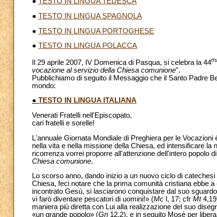
●
TESTO IN LINGUA TEDESCA
●
TESTO IN LINGUA SPAGNOLA
●
TESTO IN LINGUA PORTOGHESE
●
TESTO IN LINGUA POLACCA
m
Il 29 aprile 2007, IV Domenica di Pasqua, si celebra la 44
vocazione al servizio della Chiesa comunione
".
Pubblichiamo di seguito il Messaggio che il Santo Padre Bene
mondo:
●
TESTO IN LINGUA ITALIANA
Venerati Fratelli nell'Episcopato,
cari fratelli e sorelle!
L'annuale Giornata Mondiale di Preghiera per le Vocazioni 
nella vita e nella missione della Chiesa, ed intensificare l
ricorrenza vorrei proporre all'attenzione dell'intero popolo 
Chiesa comunione
.
Lo scorso anno, dando inizio a un nuovo ciclo di catechesi n
Chiesa, feci notare che la prima comunità cristiana ebbe a co
incontrato Gesù, si lasciarono conquistare dal suo sguardo
vi farò diventare pescatori di uomini!» (
Mc
l, 17; cfr
Mt
4,19)
maniera più diretta con Lui alla realizzazione del suo dise
«un grande popolo» (
Gn
12,2), e in seguito Mosè per liberar