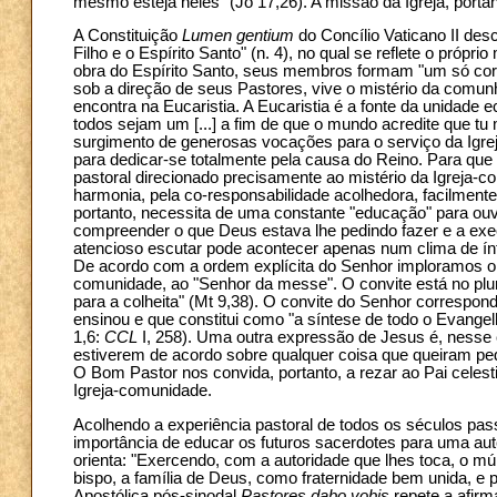
mesmo esteja neles" (Jo 17,26). A missão da Igreja, porta
A Constituição
Lumen gentium
do Concílio Vaticano II des
Filho e o Espírito Santo" (n. 4), no qual se reflete o própr
obra do Espírito Santo, seus membros formam "um só corp
sob a direção de seus Pastores, vive o mistério da com
encontra na Eucaristia. A Eucaristia é a fonte da unidade e
todos sejam um [...] a fim de que o mundo acredite que t
surgimento de generosas vocações para o serviço da Igreja
para dedicar-se totalmente pela causa do Reino. Para que
pastoral direcionado precisamente ao mistério da Igreja-
harmonia, pela co-responsabilidade acolhedora, facilmen
portanto, necessita de uma constante "educação" para ou
compreender o que Deus estava lhe pedindo fazer e a exec
atencioso escutar pode acontecer apenas num clima de í
De acordo com a ordem explícita do Senhor imploramos o 
comunidade, ao "Senhor da messe". O convite está no plur
para a colheita" (Mt 9,38). O convite do Senhor correspon
ensinou e que constitui como "a síntese de todo o Evangel
1,6:
CCL
I, 258). Uma outra expressão de Jesus é, nesse 
estiverem de acordo sobre qualquer coisa que queiram pedi
O Bom Pastor nos convida, portanto, a rezar ao Pai celes
Igreja-comunidade.
Acolhendo a experiência pastoral de todos os séculos pass
importância de educar os futuros sacerdotes para uma aut
orienta: "Exercendo, com a autoridade que lhes toca, o m
bispo, a família de Deus, como fraternidade bem unida, e p
Apostólica pós-sinodal
Pastores dabo vobis
repete a afirm