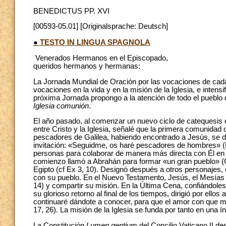
BENEDICTUS PP. XVI
[00593-05.01] [Originalsprache: Deutsch]
●
TESTO IN LINGUA SPAGNOLA
Venerados Hermanos en el Episcopado,
queridos hermanos y hermanas:
La Jornada Mundial de Oración por las vocaciones de cada
vocaciones en la vida y en la misión de la Iglesia, e inten
próxima Jornada propongo a la atención de todo el pueblo
Iglesia comunión
.
El año pasado, al comenzar un nuevo ciclo de catequesis e
entre Cristo y la Iglesia, señalé que la primera comunidad 
pescadores de Galilea, habiendo encontrado a Jesús, se de
invitación: «Seguidme, os haré pescadores de hombres» (M
personas para colaborar de manera más directa con Él en l
comienzo llamó a Abrahán para formar «un gran pueblo» (Gn 
Egipto (cf Ex 3, 10). Designó después a otros personajes, 
con su pueblo. En el Nuevo Testamento, Jesús, el Mesías p
14) y compartir su misión. En la Última Cena, confiándole
su glorioso retorno al final de los tiempos, dirigió por ell
continuaré dándote a conocer, para que el amor con que m
17, 26). La misión de la Iglesia se funda por tanto en una í
La Constitución
Lumen gentium
del Concilio Vaticano II de