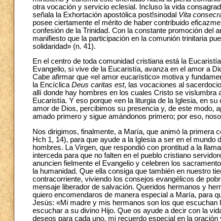
otra vocación y servicio eclesial. Incluso la vida consagra
señala la Exhortación apostólica post
!
sinodal
Vita consecr
posee ciertamente el mérito de haber contribuido eficazmen
confesión de la Trinidad. Con la constante promoción del 
manifiesto que la participación en la comunión trinitaria 
solidaridad» (n. 41).
En el centro de toda comunidad cristiana está la Eucaristía,
Evangelio, si vive de la Eucaristía, avanza en el amor a Di
Cabe afirmar que «el amor eucarístico» motiva y fundament
la Encíclica
Deus caritas est
, las vocaciones al sacerdocio
allí donde hay hombres en los cuales Cristo se vislumbra 
Eucaristía. Y eso porque «en la liturgia de la Iglesia, en 
amor de Dios, percibimos su presencia y, de este modo, a
amado primero y sigue amándonos primero; por eso, noso
Nos dirigimos, finalmente, a María, que animó la primera
Hch 1, 14), para que ayude a la Iglesia a ser en el mundo d
hombres. La Virgen, que respondió con prontitud a la llama
interceda para que no falten en el pueblo cristiano servid
anuncien fielmente el Evangelio y celebren los sacramento
la humanidad. Que ella consiga que también en nuestro t
contracorriente, viviendo los consejos evangélicos de pobr
mensaje liberador de salvación. Queridos hermanos y herma
quiero encomendaros de manera especial a María, para que
Jesús: «Mi madre y mis hermanos son los que escuchan la 
escuchar a su divino Hijo. Que os ayude a decir con la vid
deseos para cada uno, mi recuerdo especial en la oración 