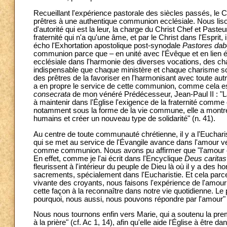
Recueillant l'expérience pastorale des siècles passés, le C
prêtres à une authentique communion ecclésiale. Nous lis
d'autorité qui est la leur, la charge du Christ Chef et Paste
fraternité qui n'a qu'une âme, et par le Christ dans l'Esprit, 
écho l'Exhortation apostolique post-synodale
Pastores dab
communion parce que – en unité avec l'Évêque et en lien étr
ecclésiale dans l'harmonie des diverses vocations, des chari
indispensable que chaque ministère et chaque charisme soie
des prêtres de la favoriser en l'harmonisant avec toute au
a en propre le service de cette communion, comme cela es
consecrata
de mon vénéré Prédécesseur, Jean-Paul II : "La
à maintenir dans l'Église l'exigence de la fraternité comme
notamment sous la forme de la vie commune, elle a montré q
humains et créer un nouveau type de solidarité" (n. 41).
Au centre de toute communauté chrétienne, il y a l'Eucharisti
qui se met au service de l'Évangile avance dans l'amour vers
comme communion. Nous avons pu affirmer que "l'amour eucha
En effet, comme je l'ai écrit dans l'Encyclique
Deus caritas
fleurissent à l'intérieur du peuple de Dieu là où il y a des
sacrements, spécialement dans l'Eucharistie. Et cela parce
vivante des croyants, nous faisons l'expérience de l'amo
cette façon à la reconnaître dans notre vie quotidienne. Le 
pourquoi, nous aussi, nous pouvons répondre par l'amour" 
Nous nous tournons enfin vers Marie, qui a soutenu la p
à la prière" (cf. Ac 1, 14), afin qu'elle aide l'Église à être