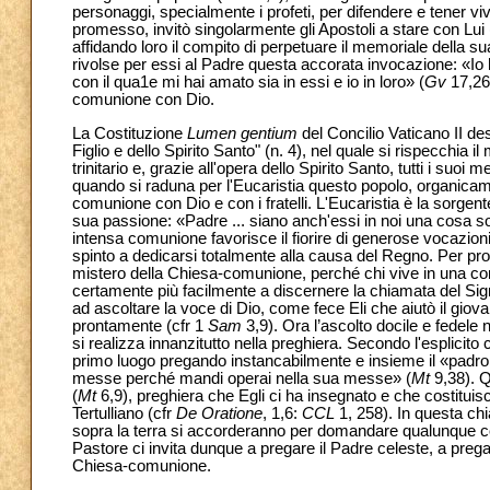
personaggi, specialmente i profeti, per difendere e tener v
promesso, invitò singolarmente gli Apostoli a stare con Lui 
affidando loro il compito di perpetuare il memoriale della sua
rivolse per essi al Padre questa accorata invocazione: «Io 
con il qua1e mi hai amato sia in essi e io in loro» (
Gv
17,26)
comunione con Dio.
La Costituzione
Lumen gentium
del Concilio Vaticano II de
Figlio e dello Spirito Santo" (n. 4), nel quale si rispecchia i
trinitario e, grazie all'opera dello Spirito Santo, tutti i suo
quando si raduna per l'Eucaristia questo popolo, organicamen
comunione con Dio e con i fratelli. L'Eucaristia è la sorgente
sua passione: «Padre ... siano anch'essi in noi una cosa s
intensa comunione favorisce il fiorire di generose vocazioni 
spinto a dedicarsi totalmente alla causa del Regno. Per pr
mistero della Chiesa-comunione, perché chi vive in una c
certamente più facilmente a discernere la chiamata del Sig
ad ascoltare la voce di Dio, come fece Eli che aiutò il giov
prontamente (cfr 1
Sam
3,9). Ora l’ascolto docile e fedel
si realizza innanzitutto nella preghiera. Secondo l'esplicit
primo luogo pregando instancabilmente e insieme il «padrone
messe perché mandi operai nella sua messe» (
Mt
9,38). Q
(
Mt
6,9), preghiera che Egli ci ha insegnato e che costituis
Tertulliano (cfr
De Oratione
, 1,6:
CCL
1, 258). In questa ch
sopra la terra si accorderanno per domandare qualunque cos
Pastore ci invita dunque a pregare il Padre celeste, a prega
Chiesa-comunione.