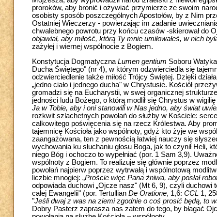
Mojżesza, aby wyprowadził naród izraelski z niewoli egip
proroków, aby bronić i ożywiać przymierze ze swoim na
osobisty sposób poszczególnych Apostołów, by z Nim przeb
Ostatniej Wieczerzy - powierzając im zadanie uwieczniani
chwalebnego powrotu przy końcu czasów -skierował do Ojc
objawiał, aby miłość, którą Ty mnie umiłowałeś, w nich była
zażyłej i wiernej wspólnocie z Bogiem.
Konstytucja Dogmatyczna
Lumen gentium
Soboru Watykańs
Ducha Świętego" (nr 4), w którym odzwierciedla się taj
odzwierciedlenie także miłość Trójcy Świętej. Dzięki dzi
„jedno ciało i jednego ducha" w Chrystusie. Kościół przeż
gromadzi się na Eucharystii, w swej organicznej struktur
jedności ludu Bożego, o którą modlił się Chrystus w wigilię
Ja w Tobie, aby i oni stanowili w Nas jedno, aby świat uwie
rozkwit szlachetnych powołań do służby w Kościele: serce
całkowitego poświęcenia się na rzecz Królestwa. Aby pr
tajemnicę Kościoła jako wspólnoty, gdyż kto żyje we wspól
zaangażowana, ten z pewnością łatwiej nauczy się słysz
wychowania ku słuchaniu głosu Boga, jak to czynił Heli,
niego Bóg i ochoczo to wypełniać (por. 1 Sam 3,9). Uważne
wspólnoty z Bogiem. To realizuje się głównie poprzez mo
powołań najpierw poprzez wytrwałą i wspólnotową modlitw
liczbie mnogiej: „
Proście więc Pana żniwa, aby posłał rob
odpowiada duchowi „Ojcze nasz" (Mt 6, 9), czyli duchowi t
całej Ewangelii" (por. Tertullian
De Oratione
, 1,6:
CCL
1, 25
"
Jeśli dwaj z was na ziemi zgodnie o coś prosić będą, to w
Dobry Pasterz zaprasza nas zatem do tego, by błagać Ojca 
powołania na służbę Kościoła – wspólnoty.