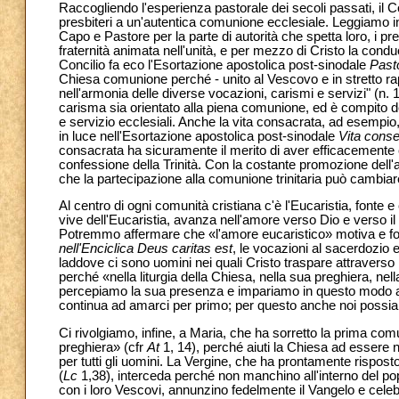
Raccogliendo l'esperienza pastorale dei secoli passati, il Co
presbiteri a un'autentica comunione ecclesiale. Leggiamo i
Capo e Pastore per la parte di autorità che spetta loro, i p
fraternità animata nell'unità, e per mezzo di Cristo la cond
Concilio fa eco l'Esortazione apostolica post-sinodale
Past
Chiesa comunione perché - unito al Vescovo e in stretto rapp
nell'armonia delle diverse vocazioni, carismi e servizi" (n. 1
carisma sia orientato alla piena comunione, ed è compito de
e servizio ecclesiali. Anche la vita consacrata, ad esempio
in luce nell'Esortazione apostolica post-sinodale
Vita conse
consacrata ha sicuramente il merito di aver efficacemente c
confessione della Trinità. Con la costante promozione dell'
che la partecipazione alla comunione trinitaria può cambiare
Al centro di ogni comunità cristiana c'è l'Eucaristia, fonte e
vive dell'Eucaristia, avanza nell'amore verso Dio e verso 
Potremmo affermare che «l'amore eucaristico» motiva e fonda
nell'Enciclica Deus caritas est
, le vocazioni al sacerdozio e 
laddove ci sono uomini nei quali Cristo traspare attraverso
perché «nella liturgia della Chiesa, nella sua preghiera, ne
percepiamo la sua presenza e impariamo in questo modo anc
continua ad amarci per primo; per questo anche noi possia
Ci rivolgiamo, infine, a Maria, che ha sorretto la prima comu
preghiera» (cfr
At
1, 14), perché aiuti la Chiesa ad essere n
per tutti gli uomini. La Vergine, che ha prontamente rispo
(
Lc
1,38), interceda perché non manchino all'interno del popo
con i loro Vescovi, annunzino fedelmente il Vangelo e celebr