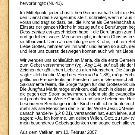
hervorbringt« (Nr. 41).
Im Mittelpunkt jeder christlichen Gemeinschaft steht die E
den Dienst des Evangeliums stellt, schreitet, wenn er aus 
voran und trägt so dazu bei, die Kirche als Gemeinschaft 
Einsatz der ganzen Kirche in bezug auf die Berufungen begr
Deus caritas est
geschrieben habe – die Berufungen zum P
dort gedeihen, wo es Menschen gibt, in denen Christus in
sichtbar wird. Denn »in der Liturgie der Kirche, in ihrem B
Liebe Gottes, nehmen wir ihn wahr und lernen so auch, sei
und liebt uns zuerst; deswegen können auch wir mit Liebe 
Wir wenden uns schließlich an Maria, die die erste Gemeins
zum Gebet versammelten« (vgl.
Apg
1,4), auf daß sie der 
Zeichen der göttlichen Liebe zu allen Menschen. Die Jungfra
sagte: »Ich bin die Magd des Herrn« (
Lk
1,38), möge Fürbit
göttlichen Freude fehle: an Priestern, die, in Gemeinschaf
Sakramente feiern, die Sorge tragen für das Gottesvolk u
Die Jungfrau Maria möge erwirken, daß auch in dieser un
die gegen den Strom schwimmen, indem sie die evangelis
auf prophetische Weise Christus und seine befreiende Hei
besonderen Berufungen in der Kirche ruft, ich möchte euch
mehr als alle Menschen den Sinn der Worte Jesu: »Meine M
danach handeln« (
Lk
8,21), verstanden hat, euch lehre, au
sagen: »Ja, ich komme, um deinen Willen, Gott, zu tun« (v
mein besonderes Gebetsgedenken und segne euch alle v
Aus dem Vatikan, am 10. Februar 2007