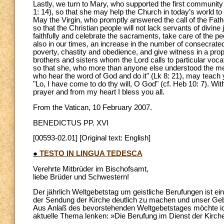
Lastly, we turn to Mary, who supported the first community
1: 14), so that she may help the Church in today’s world to be
May the Virgin, who promptly answered the call of the Fathe
so that the Christian people will not lack servants of divi
faithfully and celebrate the sacraments, take care of the 
also in our times, an increase in the number of consecrated
poverty, chastity and obedience, and give witness in a prop
brothers and sisters whom the Lord calls to particular vocat
so that she, who more than anyone else understood the me
who hear the word of God and do it" (Lk 8: 21), may teach y
"Lo, I have come to do thy will, O God" (cf. Heb 10: 7). W
prayer and from my heart I bless you all.
From the Vatican, 10 February 2007.
BENEDICTUS PP. XVI
[00593-02.01] [Original text: English]
●
TESTO IN LINGUA TEDESCA
Verehrte Mitbrüder im Bischofsamt,
liebe Brüder und Schwestern!
Der jährlich Weltgebetstag um geistliche Berufungen ist e
der Sendung der Kirche deutlich zu machen und unser Gebe
Aus Anlaß des bevorstehenden Weltgebetstages möchte ic
aktuelle Thema lenken: »Die Berufung im Dienst der Kirch