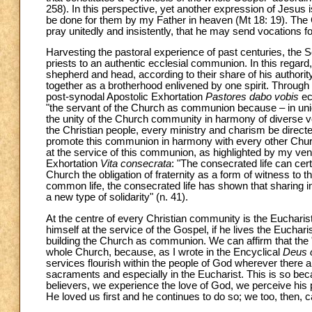
258). In this perspective, yet another expression of Jesus is
be done for them by my Father in heaven (Mt 18: 19). The G
pray unitedly and insistently, that he may send vocations 
Harvesting the pastoral experience of past centuries, the 
priests to an authentic ecclesial communion. In this regard
shepherd and head, according to their share of his authority
together as a brotherhood enlivened by one spirit. Through C
post-synodal Apostolic Exhortation
Pastores dabo vobis
ech
"the servant of the Church as communion because – in union
the unity of the Church community in harmony of diverse voc
the Christian people, every ministry and charism be directed
promote this communion in harmony with every other Church 
at the service of this communion, as highlighted by my ven
Exhortation
Vita consecrata
: "The consecrated life can cert
Church the obligation of fraternity as a form of witness to th
common life, the consecrated life has shown that sharing 
a new type of solidarity" (n. 41).
At the centre of every Christian community is the Eucharis
himself at the service of the Gospel, if he lives the Eucha
building the Church as communion. We can affirm that the "
whole Church, because, as I wrote in the Encyclical
Deus c
services flourish within the people of God wherever there 
sacraments and especially in the Eucharist. This is so becau
believers, we experience the love of God, we perceive his p
He loved us first and he continues to do so; we too, then, c