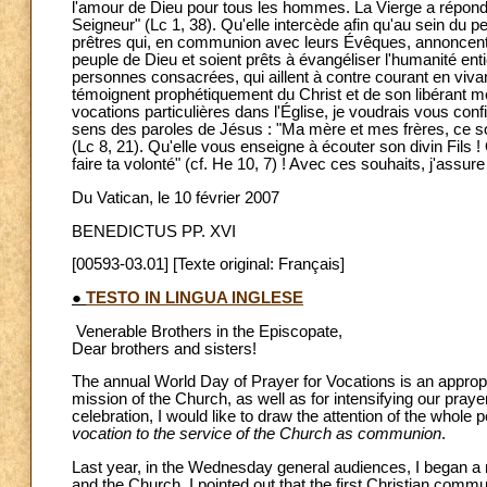
l'amour de Dieu pour tous les hommes. La Vierge a répondu
Seigneur" (Lc 1, 38). Qu'elle intercède afin qu'au sein du p
prêtres qui, en communion avec leurs Évêques, annoncent f
peuple de Dieu et soient prêts à évangéliser l'humanité e
personnes consacrées, qui aillent à contre courant en viva
témoignent prophétiquement du Christ et de son libérant m
vocations particulières dans l'Église, je voudrais vous conf
sens des paroles de Jésus : "Ma mère et mes frères, ce son
(Lc 8, 21). Qu'elle vous enseigne à écouter son divin Fils ! 
faire ta volonté" (cf. He 10, 7) ! Avec ces souhaits, j'assu
Du Vatican, le 10 février 2007
BENEDICTUS PP. XVI
[00593-03.01] [Texte original: Français]
●
TESTO IN LINGUA INGLESE
Venerable Brothers in the Episcopate,
Dear brothers and sisters!
The annual World Day of Prayer for Vocations is an appropri
mission of the Church, as well as for intensifying our pray
celebration, I would like to draw the attention of the whole
vocation to the service of the Church as communion
.
Last year, in the Wednesday general audiences, I began a n
and the Church. I pointed out that the first Christian commu