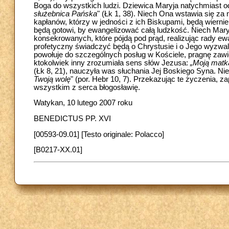
Boga do wszystkich ludzi. Dziewica Maryja natychmiast o
służebnica Pańska
" (Łk 1, 38). Niech Ona wstawia się za 
kapłanów, którzy w jedności z ich Biskupami, będą wierni
będą gotowi, by ewangelizować całą ludzkość. Niech Mary
konsekrowanych, które pójdą pod prąd, realizując rady ew
profetyczny świadczyć będą o Chrystusie i o Jego wyzwala
powołuje do szczególnych posług w Kościele, pragnę zawie
ktokolwiek inny zrozumiała sens słów Jezusa:
„Moją matką
(Łk 8, 21), nauczyła was słuchania Jej Boskiego Syna. 
Twoją wolę
" (por. Hebr 10, 7). Przekazując te życzenia, 
wszystkim z serca błogosławię.
Watykan, 10 lutego 2007 roku
BENEDICTUS PP. XVI
[00593-09.01] [Testo originale: Polacco]
[B0217-XX.01]