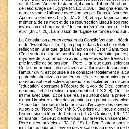
salut. Dans l'Ancien Testament, il appela d'abord Abraham 
de l'esclavage de l'Égypte (cf. Ex 3, 10). Il désigna ensui
garder vivante l'alliance avec son peuple. Dans le Nouvea
Apôtres à être avec Lui (cf. Mc 3, 14) et à partager sa miss
mémorial de sa mort et de sa résurrection jusqu'à son retou
invocation en l'implorant : "Je leur ai révélé ton nom et le 
eux" (Jn 17, 26). La mission de l'Église se fonde donc sur
La Constitution
Lumen gentium
du Concile Vatican II décrit
et de l'Esprit Saint" (n. 4), un peuple dans lequel se reflè
réfléchit en lui et que, grâce à l'action de l'Esprit Saint, 
C'est surtout en se rassemblant pour l'Eucharistie que ce 
mystère de la communion avec Dieu et avec les frères. L'Eu
prié la veille de sa passion : "Père … qu'eux aussi soient 
Cette communion intense favorise la floraison de vocations
l'amour divin, est poussé à se consacrer totalement à la
pastorale attentive au mystère de l'Église-communion, par
coresponsable et active, apprend plus facilement à discern
"éducation" constante à l'écoute de la voix de Dieu, comme 
demandait et à le réaliser rapidement (cf. 1 S 3, 9). Or, il
intime avec Dieu. Et cela se réalise surtout dans la prièr
d'abord implorer le don des vocations en priant inlassableme
"Priez donc le maître de la moisson d'envoyer des ouvriers
au style du "Notre Père" (Mt 6, 9), prière qu'Il nous a ensei
l'expression célèbre de Tertullien (cf.
De Oratione
, 1,6 :
CC
éclairante : "Si deux d'entre vous, sur la terre, unissent 
Père qui est aux cieux" (Mt 18, 19). Le Bon Pasteur nous inv
insistance, pour qu'Il envoie des vocations au service de 