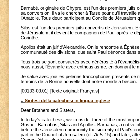
Barnabé, originaire de Chypre, est l’un des premiers juifs
sa conversion, il va le chercher à Tarse pour qu’il travaille
l’Anatolie. Tous deux participent au Concile de Jérusalem q
Silas est l’un des premiers juifs convertis de Jérusalem. 
de Jérusalem, il devient le compagnon de Paul après le dépar
Corinthe.
Apollos était un juif d’Alexandrie. On le rencontre à Éphè
communauté des divisions, que saint Paul dénonce dans sa
Tous trois se sont consacrés avec générosité à l’évangélisa
nous aussi, l’Évangile avec enthousiasme, en donnant le 
Je salue avec joie les pèlerins francophones présents ce 
témoins de la Bonne nouvelle dont notre monde a besoin.
[00133-03.01] [Texte original: Français]
○
Sintesi della catechesi in lingua inglese
Dear Brothers and Sisters,
In today’s catechesis, we consider three of the most impor
Gospel: Barnabas, Silas and Apollos. Barnabas, a native o
before the Jerusalem community the sincerity of Paul’s co
part in the Council of Jerusalem (cf.
Acts
15) and later, af
Cyprus. Silas, also known as Silvanus, was a Jew from J