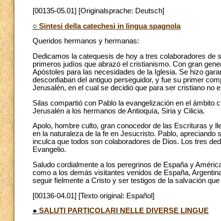
[00135-05.01] [Originalsprache: Deutsch]
○
Sintesi della catechesi in lingua spagnola
Queridos hermanos y hermanas:
Dedicamos la catequesis de hoy a tres colaboradores de san
primeros judíos que abrazó el cristianismo. Con gran gene
Apóstoles para las necesidades de la Iglesia. Se hizo gara
desconfiaban del antiguo perseguidor, y fue su primer com
Jerusalén, en el cual se decidió que para ser cristiano no e
Silas compartió con Pablo la evangelización en el ámbito cu
Jerusalén a los hermanos de Antioquía, Siria y Cilicia.
Apolo, hombre culto, gran conocedor de las Escrituras y lle
en la naturaleza de la fe en Jesucristo. Pablo, apreciando s
inculca que todos son colaboradores de Dios. Los tres ded
Evangelio.
Saludo cordialmente a los peregrinos de España y América 
como a los demás visitantes venidos de España, Argentin
seguir fielmente a Cristo y ser testigos de la salvación qu
[00136-04.01] [Texto original: Español]
●
SALUTI PARTICOLARI NELLE DIVERSE LINGUE