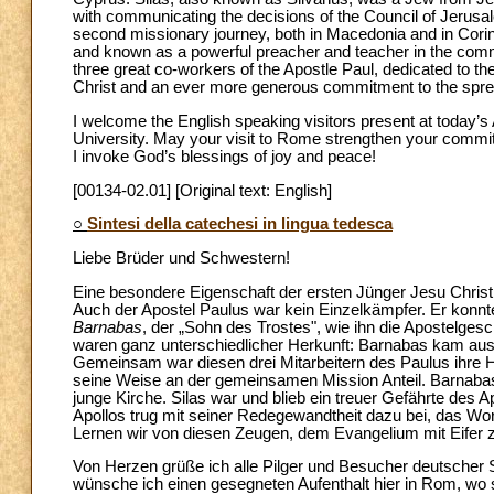
with communicating the decisions of the Council of Jerusale
second missionary journey, both in Macedonia and in Cori
and known as a powerful preacher and teacher in the comm
three great co-workers of the Apostle Paul, dedicated to t
Christ and an ever more generous commitment to the spre
I welcome the English speaking visitors present at today’
University. May your visit to Rome strengthen your commitm
I invoke God’s blessings of joy and peace!
[00134-02.01] [Original text: English]
○
Sintesi della catechesi in lingua tedesca
Liebe Brüder und Schwestern!
Eine besondere Eigenschaft der ersten Jünger Jesu Chris
Auch der Apostel Paulus war kein Einzelkämpfer. Er konnte 
Barnabas
, der „Sohn des Trostes", wie ihn die Apostelgesc
waren ganz unterschiedlicher Herkunft: Barnabas kam aus
Gemeinsam war diesen drei Mitarbeitern des Paulus ihre H
seine Weise an der gemeinsamen Mission Anteil. Barnabas
junge Kirche. Silas war und blieb ein treuer Gefährte des Ap
Apollos trug mit seiner Redegewandtheit dazu bei, das Wor
Lernen wir von diesen Zeugen, dem Evangelium mit Eifer z
Von Herzen grüße ich alle Pilger und Besucher deutscher
wünsche ich einen gesegneten Aufenthalt hier in Rom, wo 