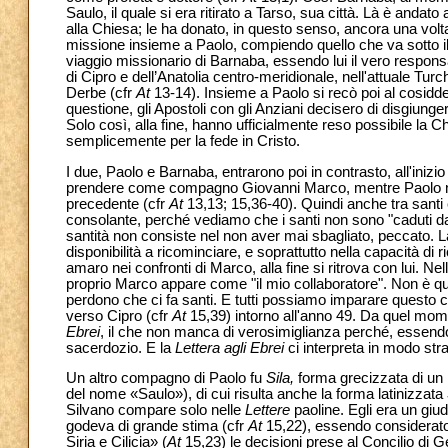
Saulo, il quale si era ritirato a Tarso, sua città. Là è anda
alla Chiesa; le ha donato, in questo senso, ancora una volt
missione insieme a Paolo, compiendo quello che va sotto il n
viaggio missionario di Barnaba, essendo lui il vero respons
di Cipro e dell’Anatolia centro-meridionale, nell'attuale Turchi
Derbe (cfr
At
13-14). Insieme a Paolo si recò poi al cosid
questione, gli Apostoli con gli Anziani decisero di disgiungere
Solo così, alla fine, hanno ufficialmente reso possibile la 
semplicemente per la fede in Cristo.
I due, Paolo e Barnaba, entrarono poi in contrasto, all'iniz
prendere come compagno Giovanni Marco, mentre Paolo non 
precedente (cfr
At
13,13; 15,36-40). Quindi anche tra santi
consolante, perché vediamo che i santi non sono "caduti d
santità non consiste nel non aver mai sbagliato, peccato. L
disponibilità a ricominciare, e soprattutto nella capacità di 
amaro nei confronti di Marco, alla fine si ritrova con lui. N
proprio Marco appare come "il mio collaboratore". Non è quin
perdono che ci fa santi. E tutti possiamo imparare questo 
verso Cipro (cfr
At
15,39) intorno all'anno 49. Da quel momen
Ebrei
, il che non manca di verosimiglianza perché, essendo 
sacerdozio. E la
Lettera agli Ebrei
ci interpreta in modo str
Un altro compagno di Paolo fu
Sila,
forma grecizzata di un
del nome «Saulo»), di cui risulta anche la forma latinizzata
Silvano compare solo nelle
Lettere
paoline. Egli era un giu
godeva di grande stima (cfr
At
15,22), essendo considerato
Siria e Cilicia» (
At
15,23) le decisioni prese al Concilio di 