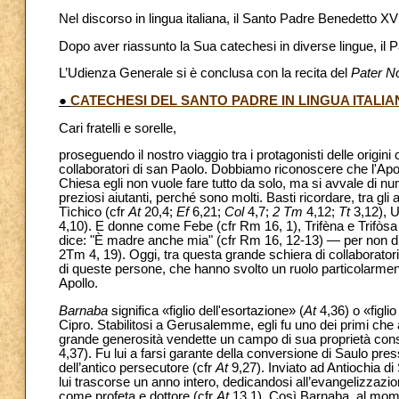
Nel discorso in lingua italiana, il Santo Padre Benedetto XV
Dopo aver riassunto la Sua catechesi in diverse lingue, il Pap
L’Udienza Generale si è conclusa con la recita del
Pater N
●
CATECHESI DEL SANTO PADRE IN LINGUA ITALIA
Cari fratelli e sorelle,
proseguendo il nostro viaggio tra i protagonisti delle origini
collaboratori di san Paolo. Dobbiamo riconoscere che l'Apo
Chiesa egli non vuole fare tutto da solo, ma si avvale di nu
preziosi aiutanti, perché sono molti. Basti ricordare, tra gli a
Tìchico (cfr
At
20,4;
Ef
6,21;
Col
4,7;
2 Tm
4,12;
Tt
3,12), U
4,10). E donne come Febe (cfr Rm 16, 1), Trifèna e Trifòsa
dice: "È madre anche mia" (cfr Rm 16, 12-13) — per non di
2Tm 4, 19). Oggi, tra questa grande schiera di collaboratori 
di queste persone, che hanno svolto un ruolo particolarmente
Apollo.
Barnaba
significa «figlio dell'esortazione» (
At
4,36) o «figli
Cipro. Stabilitosi a Gerusalemme, egli fu uno dei primi che
grande generosità vendette un campo di sua proprietà conse
4,37). Fu lui a farsi garante della conversione di Saulo pr
dell’antico persecutore (cfr
At
9,27). Inviato ad Antiochia di 
lui trascorse un anno intero, dedicandosi all’evangelizzazio
come profeta e dottore (cfr
At
13,1). Così Barnaba, al momen