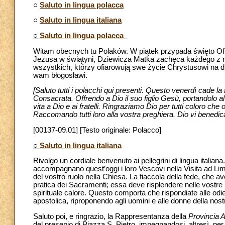
○
Saluto in lingua polacca
○
Saluto in lingua italiana
○
Saluto in lingua polacca
Witam obecnych tu Polaków. W piątek przypada święto Of
Jezusa w świątyni, Dziewicza Matka zachęca każdego z 
wszystkich, którzy ofiarowują swe życie Chrystusowi na 
wam błogosławi.
[Saluto tutti i polacchi qui presenti. Questo venerdì cade l
Consacrata. Offrendo a Dio il suo figlio Gesù, portandolo al
vita a Dio e ai fratelli. Ringraziamo Dio per tutti coloro che 
Raccomando tutti loro alla vostra preghiera. Dio vi benedic
[00137-09.01] [Testo originale: Polacco]
○
Saluto in lingua italiana
Rivolgo un cordiale benvenuto ai pellegrini di lingua italiana. 
accompagnano quest’oggi i loro Vescovi nella Visita ad Li
del vostro ruolo nella Chiesa. La fiaccola della fede, che a
pratica dei Sacramenti; essa deve risplendere nelle vostre p
spirituale calore. Questo comporta che rispondiate alle odi
apostolica, riproponendo agli uomini e alle donne della nost
Saluto poi, e ringrazio, la Rappresentanza della
Provincia 
del presepio di Piazza S. Pietro, impegnandosi, altresì, per 