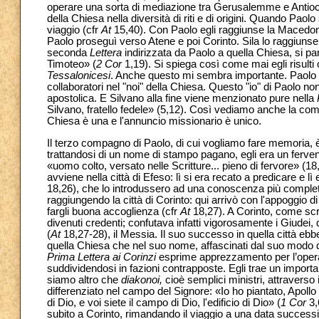
operare una sorta di mediazione tra Gerusalemme e Antiochia,
della Chiesa nella diversità di riti e di origini. Quando P
viaggio (cfr
At
15,40). Con Paolo egli raggiunse la Macedonia
Paolo proseguì verso Atene e poi Corinto. Sila lo raggiunse 
seconda
Lettera
indirizzata da Paolo a quella Chiesa, si pa
Timoteo» (
2 Cor
1,19). Si spiega così come mai egli risult
Tessalonicesi
. Anche questo mi sembra importante. Paolo n
collaboratori nel "noi" della Chiesa. Questo "io" di Paolo non 
apostolica. E Silvano alla fine viene menzionato pure nella
Silvano, fratello fedele» (5,12). Così vediamo anche la com
Chiesa è una e l'annuncio missionario è unico.
Il terzo compagno di Paolo, di cui vogliamo fare memoria,
trattandosi di un nome di stampo pagano, egli era un ferven
«uomo colto, versato nelle Scritture... pieno di fervore» (1
avviene nella città di Efeso: lì si era recato a predicare e lì 
18,26), che lo introdussero ad una conoscenza più completa 
raggiungendo la città di Corinto: qui arrivò con l'appoggio d
fargli buona accoglienza (cfr
At
18,27). A Corinto, come scri
divenuti credenti; confutava infatti vigorosamente i Giudei
(
At
18,27-28), il Messia. Il suo successo in quella città ebb
quella Chiesa che nel suo nome, affascinati dal suo modo di
Prima Lettera ai
Corinzi
esprime apprezzamento per l’operato
suddividendosi in fazioni contrapposte. Egli trae un importa
siamo altro che
diakonoi,
cioè semplici ministri, attraverso i
differenziato nel campo del Signore: «Io ho piantato, Apollo 
di Dio, e voi siete il campo di Dio, l'edificio di Dio» (
1 Cor
3,6
subito a Corinto, rimandando il viaggio a una data successi