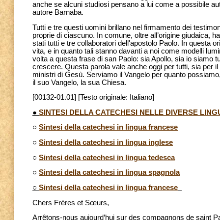
anche se alcuni studiosi pensano a lui come a possibile au
autore Barnaba.
Tutti e tre questi uomini brillano nel firmamento dei testim
proprie di ciascuno. In comune, oltre all’origine giudaica, 
stati tutti e tre collaboratori dell'apostolo Paolo. In questa
vita, e in quanto tali stanno davanti a noi come modelli lumi
volta a questa frase di san Paolo: sia Apollo, sia io siamo 
crescere. Questa parola vale anche oggi per tutti, sia per il P
ministri di Gesù. Serviamo il Vangelo per quanto possiamo,
il suo Vangelo, la sua Chiesa.
[00132-01.01] [Testo originale: Italiano]
●
SINTESI DELLA CATECHESI NELLE DIVERSE LING
○
Sintesi della catechesi in lingua francese
○
Sintesi della catechesi in lingua inglese
○
Sintesi della catechesi in lingua tedesca
○
Sintesi della catechesi in lingua spagnola
○
Sintesi della catechesi in lingua francese
Chers Frères et Sœurs,
Arrêtons-nous aujourd’hui sur des compagnons de saint Paul