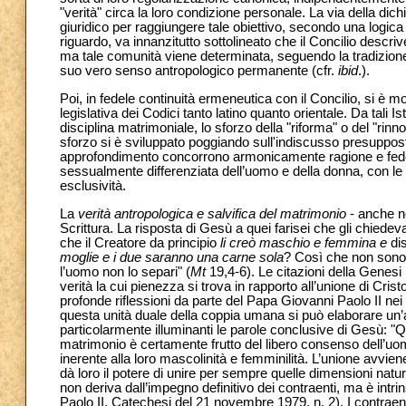
"verità" circa la loro condizione personale. La via della dic
giuridico per raggiungere tale obiettivo, secondo una logica i
riguardo, va innanzitutto sottolineato che il Concilio desc
ma tale comunità viene determinata, seguendo la tradizione de
suo vero senso antropologico permanente (cfr.
ibid
.).
Poi, in fedele continuità ermeneutica con il Concilio, si è 
legislativa dei Codici tanto latino quanto orientale. Da tali Is
disciplina matrimoniale, lo sforzo della "riforma" o del "rin
sforzo si è sviluppato poggiando sull'indiscusso presupposto
approfondimento concorrono armonicamente ragione e fede, 
sessualmente differenziata dell’uomo e della donna, con le 
esclusività.
La
verità antropologica e salvifica del matrimonio
- anche ne
Scrittura. La risposta di Gesù a quei farisei che gli chiedeva
che il Creatore da principio
li creò maschio e femmina e
di
moglie e i due saranno una carne sola
?
Così
che non sono
l’uomo non lo separi" (
Mt
19,4-6). Le citazioni della Genesi 
verità la cui pienezza si trova in rapporto all’unione di Cris
profonde riflessioni da parte del Papa Giovanni Paolo II nei
questa unità duale della coppia umana si può elaborare un
particolarmente illuminanti le parole conclusive di Gesù: "
matrimonio è certamente frutto del libero consenso dell’uomo
inerente alla loro mascolinità e femminilità. L’unione avvie
dà loro il potere di unire per sempre quelle dimensioni natur
non deriva dall’impegno definitivo dei contraenti, ma è intri
Paolo II, Catechesi del 21 novembre 1979, n. 2). I contraen