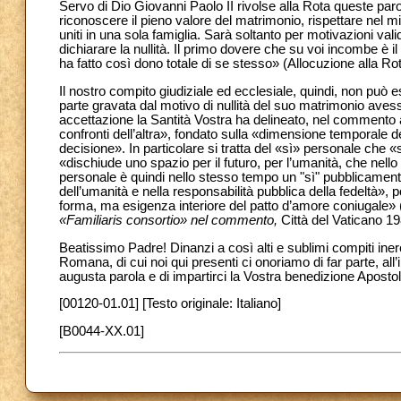
Servo di Dio Giovanni Paolo II rivolse alla Rota queste par
riconoscere il pieno valore del matrimonio, rispettare nel 
uniti in una sola famiglia. Sarà soltanto per motivazioni vali
dichiarare la nullità. Il primo dovere che su voi incombe è 
ha fatto così dono
totale di se stesso» (Allocuzione alla R
Il nostro compito giudiziale ed ecclesiale, quindi, non può e
parte gravata dal motivo di nullità del suo matrimonio aves
accettazione la Santità Vostra ha delineato, nel commento 
confronti dell’altra», fondato sulla «dimensione temporale de
decisione». In particolare si tratta del «sì» personale che «
«dischiude uno spazio per il futuro, per l’umanità, che nell
personale è quindi nello stesso tempo un "sì" pubblicamente
dell’umanità e nella responsabilità pubblica della fedeltà»,
forma, ma esigenza interiore del patto d’amore coniugale» 
«Familiaris consortio» nel commento,
Città del Vaticano 19
Beatissimo Padre! Dinanzi a così alti e sublimi compiti inere
Romana, di cui noi qui presenti ci onoriamo di far parte, all
augusta parola e di impartirci la Vostra benedizione Apostoli
[00120-01.01] [Testo originale: Italiano]
[B0044-XX.01]