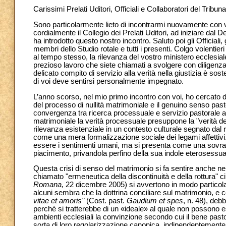
Carissimi Prelati Uditori, Officiali e Collaboratori del Trib
Sono particolarmente lieto di incontrarmi nuovamente con vo
cordialmente il Collegio dei Prelati Uditori, ad iniziare dal
ha introdotto questo nostro incontro. Saluto poi gli Officiali, 
membri dello Studio rotale e tutti i presenti. Colgo volentier
al tempo stesso, la rilevanza del vostro ministero ecclesiale i
prezioso lavoro che siete chiamati a svolgere con diligenz
delicato compito di servizio alla verità nella giustizia è sost
di voi deve sentirsi personalmente impegnato.
L’anno scorso, nel mio primo incontro con voi, ho cercato di 
del processo di nullità matrimoniale e il genuino senso past
convergenza tra ricerca processuale e servizio pastorale a
matrimoniale la verità processuale presuppone la "verità d
rilevanza esistenziale in un contesto culturale segnato dal 
come una mera formalizzazione sociale dei legami affetti
essere i sentimenti umani, ma si presenta come una sovras
piacimento, privandola perfino della sua indole eterosessua
Questa crisi di senso del matrimonio si fa sentire anche nel 
chiamato "ermeneutica della discontinuità e della rottura" c
Romana,
22 dicembre 2005)
si avvertono in modo particola
alcuni sembra che la dottrina conciliare sul matrimonio, e 
vitae et amoris"
(Cost. past.
Gaudium et spes
, n. 48),
debba
perché si tratterebbe di un «ideale» al quale non possono esse
ambienti ecclesiali la convinzione secondo cui il bene past
sorta di loro regolarizzazione canonica, indipendentemente d