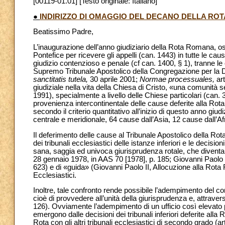
[00119-01.01] [Testo originale: Italiano]
●
INDIRIZZO DI OMAGGIO DEL DECANO DELLA ROT
Beatissimo Padre,
L’inaugurazione dell’anno giudiziario della Rota Romana, os
Pontefice per ricevere gli appelli (can. 1443) in tutte le caus
giudizio contenzioso e penale (cf can. 1400, § 1), tranne le
Supremo Tribunale Apostolico della Congregazione per la Do
sanctitatis tutela,
30 aprile 2001;
Normae processuales,
ar
giudiziale nella vita della Chiesa di Cristo, «una comunit
1991), specialmente a livello delle Chiese particolari (can.
provenienza intercontinentale delle cause deferite alla R
secondo il criterio quantitativo all’inizio di questo anno gi
centrale e meridionale, 64 cause dall’Asia, 12 cause dall’Af
Il deferimento delle cause al Tribunale Apostolico della Rota
dei tribunali ecclesiastici delle istanze inferiori e le decis
sana, saggia ed univoca giurisprudenza rotale, che diventa
28 gennaio 1978, in AAS 70 [1978], p. 185; Giovanni Paolo 
623) e di «guida» (Giovanni Paolo II, Allocuzione alla Rota 
Ecclesiastici.
Inoltre, tale confronto rende possibile l’adempimento del co
cioè di provvedere all’unità della giurisprudenza e, attraverso
126). Ovviamente l’adempimento di un ufficio così elevato pu
emergono dalle decisioni dei tribunali inferiori deferite all
Rota con gli altri tribunali ecclesiastici di secondo grado (ar