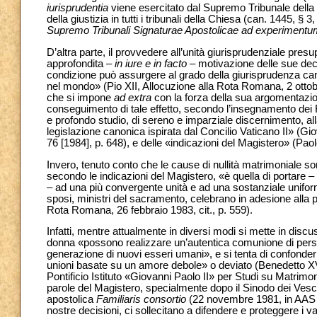
iurisprudentia
viene esercitato dal Supremo Tribunale della 
della giustizia in tutti i tribunali della Chiesa (can. 1445, § 3
Supremo Tribunali Signaturae Apostolicae ad experiment
D’altra parte, il provvedere all’unità giurisprudenziale p
approfondita –
in iure e in facto –
motivazione delle sue decis
condizione può assurgere al grado della giurisprudenza can
nel mondo» (Pio XII, Allocuzione alla Rota Romana, 2 otto
che si impone
ad extra
con la forza della sua argomentazion
conseguimento di tale effetto, secondo l’insegnamento dei Ro
e profondo studio, di sereno e imparziale discernimento, alla 
legislazione canonica ispirata dal Concilio Vaticano II» (G
76 [1984], p. 648), e delle «indicazioni del Magistero» (Pao
Invero, tenuto conto che le cause di nullità matrimoniale son
secondo le indicazioni del Magistero, «è quella di portare – p
– ad una più convergente unità e ad una sostanziale uniformi
sposi, ministri del sacramento, celebrano in adesione alla p
Rota Romana, 26 febbraio 1983, cit., p. 559).
Infatti, mentre attualmente in diversi modi si mette in discus
donna «possono realizzare un’autentica comunione di person
generazione di nuovi esseri umani», e si tenta di confonderla a
unioni basate su un amore debole» o deviato (Benedetto XV
Pontificio Istituto «Giovanni Paolo II» per Studi su Matrimo
parole del Magistero, specialmente dopo il Sinodo dei Vesco
apostolica
Familiaris consortio
(22 novembre 1981, in AAS 74
nostre decisioni, ci sollecitano a difendere e proteggere i v