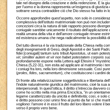
tale nel disegno della creazione e della redenzione. E la gi
per l’uomo e la donna rappresenta un’esigenza di giustizia e 
sottrarre senza contraddire ciò che Dio stesso ha fatto in lo
Occorre approfondire quest’aspetto, non solo in considera
complessiva dell’istituto matrimoniale non può non includer
concezioni circa la natura di tale rapporto possono divergere
coniugale sarebbe unicamente il risultato dell’applicazion
realtà umana della vita e dell’amore coniugale rimane estrins
ed esistenza umana che nega radicalmente la possibilità di 
Del tutto diversa è la via tradizionale della Chiesa nella c
degli insegnamenti di Gesù, degli Apostoli e dei Santi Padr
fidei [coniugali] tantum iuris tribuit Apostolus, ut eam pote
vir; similiter autem et vir non habet potestatem corporis sui
profondamente espone nella Lettera agli Efesini il "mystério
Chiesa (5,22-31), non esita ad applicare al matrimonio i termin
i coniugi fra loro, nella loro dimensione sessuale. Così pure
(
proles
,
fides
,
sacramentum
), che costituiscono i cardini 
Di fronte alla relativizzazione soggettivistica e libertaria 
l’indole naturalmente giuridica del matrimonio, cioè la sua a
interpersonali. In quest’ottica, il diritto s’intreccia davve
come ho scritto nella mia prima Enciclica, "in un orientamen
legame caratterizzato da unicità e definitività; così, e solo 
e diritto possono così unirsi fino al punto da far sì che mar
vogliono
: l’amore è in essi il frutto del loro libero volere il 
verso il proprio vero bene.