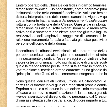
L’intero operato della Chiesa e dei fedeli in campo familia
dimensione giuridica
. Ciò nonostante, come ricordavo prima
insinuarsi anche nella comunità ecclesiale. Voi siete ben con
distorta interpretazione delle norme canoniche vigenti. A q
costantemente l’
ermeneutica del rinnovamento nella contin
rottura con la tradizione della Chiesa. Queste vie si allon
dimensione giuridica e, sotto svariati nomi più o meno attra
arriva così a sostenere che niente sarebbe giusto o ingiust
realizzazione delle aspirazioni soggettive di ciascuna delle p
relazione meramente fattuale e facciata giuridico-positivisti
persone dell’uomo e della donna.
Il contributo dei tribunali ecclesiastici al superamento della
potrebbe sembrare ad alcuni piuttosto secondario e di retr
intrinsecamente giuridica, l’essere saggi e convinti servito
valore di testimonianza molto significativo e di grande sosteg
quale la responsabilità per la verità si fa sentire in modo s
vostra azione s’inserisca armonicamente in una globale risco
"principio" – che Gesù ci ha pienamente insegnato e che lo 
Sono queste, cari Prelati Uditori, Officiali e Collaboratori,
certezza di trovare in voi giudici e magistrati pronti a condi
Esprimo a tutti e a ciascuno in particolare il mio compiacim
efficace e autorevole manifestazione della sapienza giuridi
munus
a servizio del disegno divino perseguito dal Creator
divina assistenza sulla vostra fatica, di cuore imparto a tu