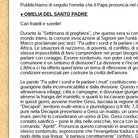
Pubblichiamo di seguito l’omelia che il Papa pronuncia nel c
● OMELIA DEL SANTO PADRE
Cari fratelli e sorelle!
Durante la "Settimana di preghiera", che questa sera si conc
mondo intero, la comune invocazione al Signore per l’unità 
Marco proclamate poc’anzi: "
Fa udire i sordi e fa parlare i 
Africa. Le situazioni di razzismo, di povertà, di conflitto, di
stessa impossibilità di farsi comprendere nei propri bisogni,
parlare con coraggio. Essere sordomuto, non poter cioè né 
comunione e un sintomo di divisione? La divisione e l’inco
L’Africa ci ha offerto quest’anno un tema di riflessione di g
condizioni essenziali per costruire la civiltà dell’amore.
Le parole "
Fa udire i sordi e fa parlare i muti
" costituiscono
guarigione dalla incomunicabilità e dalla divisione. Questo m
attraversava villaggi, città e campagne, e dovunque giungev
almeno la frangia del mantello; e quanti lo toccavano guari
in questi giorni, avviene mentre Gesù, lasciata la regione di 
"Decapoli", territorio multi–etnico e plurireligioso (cfr
Mc
7,3
pure nella Decapoli presentano a Gesù un malato, un uomo s
mani, perché lo considerano un uomo di Dio. Gesù conduce i
contatto salvifico – pone le dita nelle orecchie, tocca con la
comanda: "Apriti!". Pronuncia questo comando in aramaico
stesso sordomuto, espressione che l’evangelista traduce i
nodo della sua lingua: "e parlava correttamente" (
orthōs
). 