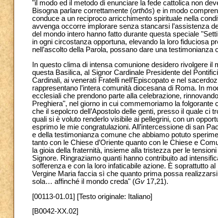
"il modo ed il metodo di enunciare la fede cattolica non deve
Bisogna parlare correttamente (
orthōs
) e in modo comprens
conduce a un reciproco arricchimento spirituale nella condiv
avvenga occorre implorare senza stancarsi l’assistenza della 
del mondo intero hanno fatto durante questa speciale "Set
in ogni circostanza opportuna, elevando la loro fiduciosa pre
nell’ascolto della Parola, possano dare una testimonianza 
In questo clima di intensa comunione desidero rivolgere il mio
questa Basilica, al Signor Cardinale Presidente del Pontificio
Cardinali, ai venerati Fratelli nell’Episcopato e nel sacerdozio
rappresentano l’intera comunità diocesana di Roma. In modo 
ecclesiali che prendono parte alla celebrazione, rinnovando 
Preghiera", nel giorno in cui commemoriamo la folgorante c
che il sepolcro dell’Apostolo delle genti, presso il quale ci 
quali si è voluto renderlo visibile ai pellegrini, con un oppo
esprimo le mie congratulazioni. All’intercessione di san Paolo, 
e della testimonianza comune che abbiamo potuto sperimentar
tanto con le Chiese d’Oriente quanto con le Chiese e Comuni
la gioia della fraternità, insieme alla tristezza per le ten
Signore. Ringraziamo quanti hanno contribuito ad intensifica
sofferenza e con la loro infaticabile azione. È soprattutto 
Vergine Maria faccia sì che quanto prima possa realizzarsi l’
sola… affinché il mondo creda" (
Gv
17,21).
[00113-01.01] [Testo originale: Italiano]
[B0042-XX.02]