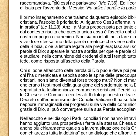
raccomandava, "più essi ne parlavano" (
Mc
7,36). Ed il co
di Isaia per l’avvento del Messia: "
Fa udire i sordi e fa parla
Il primo insegnamento che traiamo da questo episodio biblic
cristiana, l’ascolto è prioritario. Al riguardo Gesù afferma 
in pratica" (
Lc
11,28). Anzi, a Marta preoccupata per tante co
dal contesto risulta che questa unica cosa è l’ascolto ubbidien
nostro impegno ecumenico. Non siamo infatti noi a fare o a
vive di se stessa, ma della parola creatrice che viene dalla
della Bibbia, cioè la lettura legata alla preghiera; lasciarsi
parola di Dio; superare la nostra sordità per quelle parole c
e studiare, nella comunione dei credenti di tutti i tempi; tu
fede, come risposta all’ascolto della Parola.
Chi si pone all’ascolto della parola di Dio può e deve poi par
chi l’ha dimenticata e sepolta sotto le spine delle preoccup
cristiani, non siamo diventati forse troppo muti? Non ci man
che erano i testimoni della guarigione del sordomuto nella
soprattutto la testimonianza comune dei cristiani. Perciò l’a
le Chiese e le Comunità ecclesiali. Il dialogo onesto e leale 
Decreto sull’ecumenismo del Concilio Vaticano II ha sottol
neppure immaginabili dei progressi sulla via della comunione.
grazia di Dio, si può convergere sulla sua Parola accoglien
Nell’ascolto e nel dialogo i Padri conciliari non hanno intr
hanno aggiunto una prospettiva riferita alla stessa Chiesa ca
anche più chiaramente quale sia la vera situazione della Ch
con chiarezza tutta la dottrina" per un dialogo che affronti, 