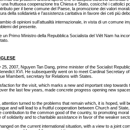
d una fruttuosa cooperazione tra Chiesa e Stato, cosicché i cattolici
ntributo per il bene comune del Paese, la promozione dei valori morali, 
tura della solidarietà e l’assistenza caritativa in favore dei ceti più deb
ambio di opinioni sull’attualità internazionale, in vista di un comune i
oblemi del presente.
he un Primo Ministro della Repubblica Socialista del Viêt Nam ha incont
tato.
INGLESE
25, 2007, Nguyen Tan Dang, prime minister of the Socialist Republi
Benedict XVI. He subsequently went on to meet Cardinal Secretary of 
e Mamberti, secretary for Relations with States.
faction for the visit, which marks a new and important step towards th
, over the last few years, made concrete progress opening new spaces 
 attention turned to the problems that remain which, it is hoped, will 
logue and will lead to a fruitful cooperation between Church and State,
e contribution to the common good of the country, to promoting moral 
 of solidarity and to charitable assistance in favor of the weaker secto
nged on the current international situation, with a view to a joint c