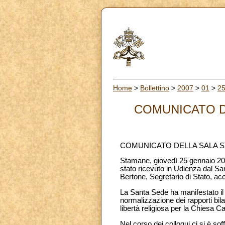
Home
>
Bollettino
>
2007
>
01
>
2
COMUNICATO DE
COMUNICATO DELLA SALA S
Stamane, giovedì 25 gennaio 200
stato ricevuto in Udienza dal S
Bertone, Segretario di Stato, a
La Santa Sede ha manifestato il
normalizzazione dei rapporti bila
libertà religiosa per la Chiesa C
Nel corso dei colloqui ci si è sof