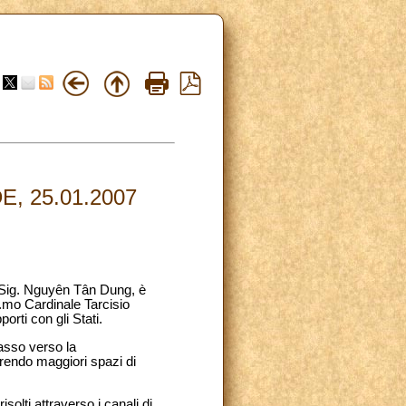
, 25.01.2007
l Sig. Nguyên Tân Dung, è
.mo Cardinale Tarcisio
rti con gli Stati.
asso verso la
aprendo maggiori spazi di
solti attraverso i canali di