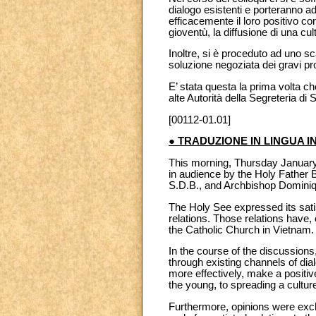
dialogo esistenti e porteranno a
efficacemente il loro positivo co
gioventù, la diffusione di una cul
Inoltre, si è proceduto ad uno sc
soluzione negoziata dei gravi pr
E’ stata questa la prima volta c
alte Autorità della Segreteria di S
[00112-01.01]
● TRADUZIONE IN LINGUA 
This morning, Thursday January 
in audience by the Holy Father 
S.D.B., and Archbishop Dominiqu
The Holy See expressed its satis
relations. Those relations have
the Catholic Church in Vietnam.
In the course of the discussions,
through existing channels of dia
more effectively, make a positiv
the young, to spreading a culture
Furthermore, opinions were excha