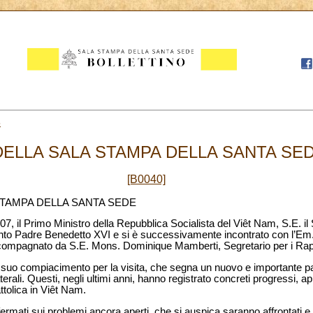
5
LLA SALA STAMPA DELLA SANTA SEDE
[B0040]
TAMPA DELLA SANTA SEDE
7, il Primo Ministro della Repubblica Socialista del Viêt Nam, S.E. i
anto Padre Benedetto XVI e si è successivamente incontrato con l’Em
ccompagnato da S.E. Mons. Dominique Mamberti, Segretario per i Rappo
 suo compiacimento per la visita, che segna un nuovo e importante p
terali. Questi, negli ultimi anni, hanno registrato concreti progressi, 
attolica in Viêt Nam.
fermati sui problemi ancora aperti, che si auspica saranno affrontati e ri