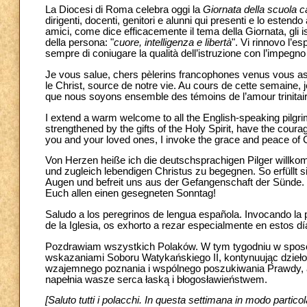
La Diocesi di Roma celebra oggi la
Giornata della scuola ca
dirigenti, docenti, genitori e alunni qui presenti e lo estend
amici, come dice efficacemente il tema della Giornata, gli isti
della persona: "
cuore, intelligenza e libertà
". Vi rinnovo l’
sempre di coniugare la qualità dell’istruzione con l’impegn
Je vous salue, chers pèlerins francophones venus vous asso
le Christ, source de notre vie. Au cours de cette semaine, je
que nous soyons ensemble des témoins de l’amour trinitai
I extend a warm welcome to all the English-speaking pilgrim
strengthened by the gifts of the Holy Spirit, have the cour
you and your loved ones, I invoke the grace and peace of C
Von Herzen heiße ich die deutschsprachigen Pilger willk
und zugleich lebendigen Christus zu begegnen. So erfüllt s
Augen und befreit uns aus der Gefangenschaft der Sünde.
Euch allen einen gesegneten Sonntag!
Saludo a los peregrinos de lengua española. Invocando la
de la Iglesia, os exhorto a rezar especialmente en estos dí
Pozdrawiam wszystkich Polaków. W tym tygodniu w sposób
wskazaniami Soboru Watykańskiego II, kontynuując dzieło 
wzajemnego poznania i wspólnego poszukiwania Prawdy, ab
napełnia wasze serca łaską i błogosławieństwem.
[Saluto tutti i polacchi. In questa settimana in modo particol