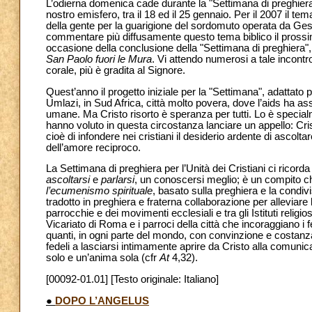
L’odierna domenica cade durante la "Settimana di preghiera p
nostro emisfero, tra il 18 ed il 25 gennaio. Per il 2007 il te
della gente per la guarigione del sordomuto operata da Ges
commentare più diffusamente questo tema biblico il prossim
occasione della conclusione della "Settimana di preghiera", 
San Paolo fuori le Mura
. Vi attendo numerosi a tale incontro
corale, più è gradita al Signore.
Quest’anno il progetto iniziale per la "Settimana", adattato p
Umlazi, in Sud Africa, città molto povera, dove l’aids ha 
umane. Ma Cristo risorto è speranza per tutti. Lo è specialm
hanno voluto in questa circostanza lanciare un appello: Crist
cioè di infondere nei cristiani il desiderio ardente di ascoltar
dell’amore reciproco.
La Settimana di preghiera per l’Unità dei Cristiani ci rico
ascoltarsi
e
parlarsi
, un conoscersi meglio; è un compito c
l’ecumenismo spirituale
, basato sulla preghiera e la condivis
tradotto in preghiera e fraterna collaborazione per alleviare
parrocchie e dei movimenti ecclesiali e tra gli Istituti rel
Vicariato di Roma e i parroci della città che incoraggiano i
quanti, in ogni parte del mondo, con convinzione e costanza 
fedeli a lasciarsi intimamente aprire da Cristo alla comunica
solo e un’anima sola (cfr
At
4,32).
[00092-01.01] [Testo originale: Italiano]
●
DOPO L’ANGELUS