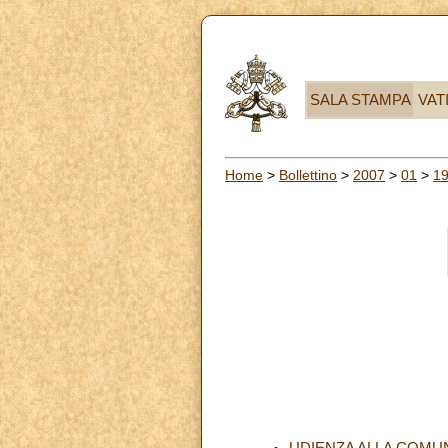
SALA STAMPA
VAT
Home
>
Bollettino
>
2007
>
01
>
1
UDIENZA ALLA COMU