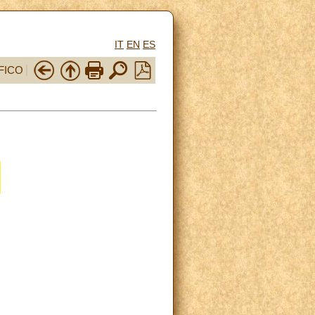
IT
EN
ES
FICO