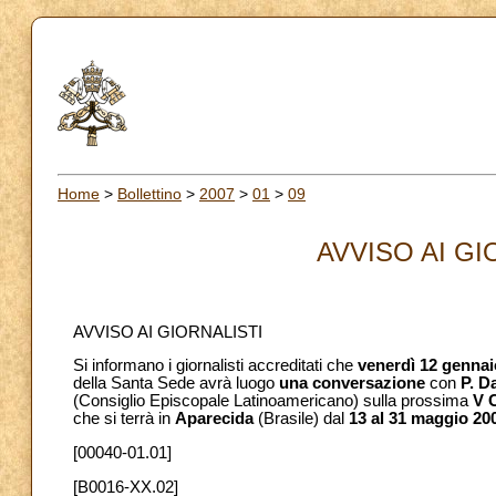
Home
>
Bollettino
>
2007
>
01
>
09
AVVISO AI GIO
AVVISO AI GIORNALISTI
Si informano i giornalisti accreditati che
venerdì 12 gennai
della Santa Sede avrà luogo
una conversazione
con
P. Da
(Consiglio Episcopale Latinoamericano) sulla prossima
V 
che si terrà in
Aparecida
(Brasile) dal
13 al 31 maggio 20
[00040-01.01]
[B0016-XX.02]