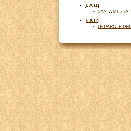
[B0011]
SANTA MESSA 
[B0012]
LE PAROLE DEL