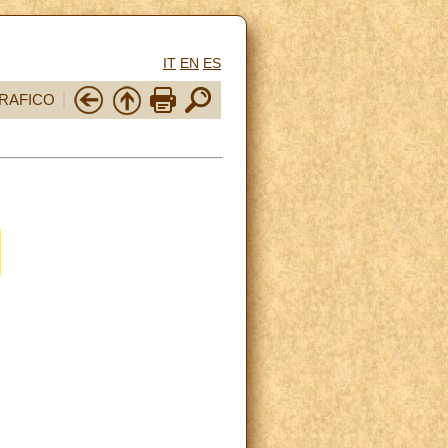
IT
EN
ES
RAFICO