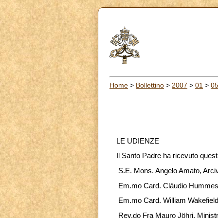
Home
>
Bollettino
>
2007
>
01
>
0
LE UDIENZE
Il Santo Padre ha ricevuto quest
S.E. Mons. Angelo Amato, Arcives
Em.mo Card. Cláudio Hummes, Pr
Em.mo Card. William Wakefield
Rev.do Fra Mauro Jöhri, Ministr