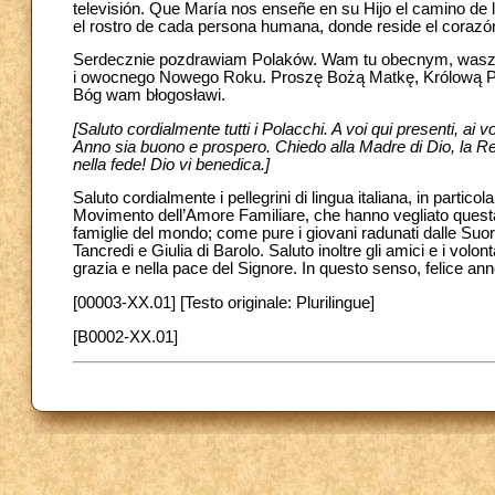
televisión. Que María nos enseñe en su Hijo el camino de 
el rostro de cada persona humana, donde reside el corazón
Serdecznie pozdrawiam Polaków. Wam tu obecnym, waszym
i owocnego Nowego Roku. Proszę Bożą Matkę, Królową Pok
Bóg wam błogosławi.
[Saluto cordialmente tutti i Polacchi. A voi qui presenti, ai 
Anno sia buono e prospero. Chiedo alla Madre di Dio, la Re
nella fede! Dio vi benedica.]
Saluto cordialmente i pellegrini di lingua italiana, in partico
Movimento dell’Amore Familiare, che hanno vegliato questa n
famiglie del mondo; come pure i giovani radunati dalle Suore
Tancredi e Giulia di Barolo. Saluto inoltre gli amici e i volont
grazia e nella pace del Signore. In questo senso, felice anno
[00003-XX.01] [Testo originale: Plurilingue]
[B0002-XX.01]