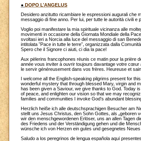
●
DOPO L’ANGELUS
Desidero anzitutto ricambiare le espressioni augurali che mi 
messaggio di fine anno. Per lui, per tutte le autorità civili e 
Voglio poi manifestare la mia spirituale vicinanza alle molt
movimenti in occasione della Giornata Mondiale della Pace. 
svoltasi ieri a Norcia alla luce del messaggio di san Benedet
intitolata "Pace in tutte le terre", organizzata dalla Comunit
Spero che il Signore ci aiuti, ci dia la pace!
Aux pèlerins francophones réunis ce matin pour la prière de
année vous inviter à ouvrir toujours davantage votre cœur 
le servir généreusement dans vos frères. Heureuse et sain
I welcome all the English-speaking pilgrims present for thi
wonderful mystery that through blessed Mary, virgin and m
has been given a Saviour, we give thanks to God. Today i
of peace, and enlighten our vision so that we may recogniz
families and communities I invoke God’s abundant blessin
Herzlich heiße ich alle deutschsprachigen Besucher am Ne
stellt uns Jesus Christus, den Sohn Gottes, als „geboren v
wir den menschgewordenen Erlöser, uns an allen Tagen die
des Friedens und der Verständigung gehen und die Mensche
wünsche ich von Herzen ein gutes und gesegnetes Neues 
Saludo a los peregrinos de lengua española aquí presentes