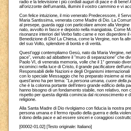
radio e la televisione i più cordiali auguri di pace e di bene!
all’orizzonte dell’umanità, illumini il vostro cammino e vi a
Con felice intuizione, il mio venerato Predecessore, il Servo
Maria Santissima, venerata come Madre di Dio. La Comunità 
al presepe, guarda oggi con particolare amore alla Vergi
nato, avvolto in fasce e deposto nella mangiatoia. Come Mar
risonanze interiori del Verbo fatto carne e non disperdere i
Benedizione di Dio! La Chiesa, come la Vergine, non fa altro 
del suo Volto, splendore di bontà e di verità.
Quest’oggi contempliamo Gesù, nato da Maria Vergine, nella
pace", venuto ad abbattere il "muro di separazione" che divide
Paolo VI, di venerata memoria, volle che il 1° gennaio div
incominci nella luce di Cristo, il grande pacificatore dell’u
Responsabili delle Nazioni e degli Organismi internazionali 
con lo speciale Messaggio che ho preparato insieme ai miei c
quest’anno ha per tema: "
La persona umana, cuore della 
che è la colonna portante dell’intero grande edificio della p
hanno bisogno di un fondamento stabile, non relativo, non o
rispetto per questa dignità comincia dal riconoscimento e dal
religione.
Alla Santa Madre di Dio rivolgiamo con fiducia la nostra pre
persona umana e il fermo ripudio della guerra e della viole
il dono della pace e ad essere sinceri e coraggiosi costrutto
[00002-01.02] [Testo originale: Italiano]