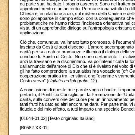
da parte sua, ha dato il proprio assenso. Sono nel frattem
approfondimento e un accordo. Permane innanzitutto la diffi
Chiesa e, in relazione a ciò, sul mistero della Chiesa e dell
sono poi apparse in campo etico, con la conseguenza che le d
problematiche ne hanno ridotto l’incidenza orientativa nei c
vista, di un approfondito dialogo sull’antropologia cristiana 
applicazione.
Ciò che, comunque, va innanzitutto promosso, è l’ecume
lasciato da Gesù ai suoi discepoli. L’amore accompagnato da g
carità per sua natura promuove e illumina il dialogo della verit
conduce lo Spirito di Cristo. Non sono certamente il relativ
anzi la travisano e la disorientano. Va poi intensificata la
dall’annuncio dell’amore di Dio che si è rivelato nel volto
gli ha fatto comprendere la sua altissima vocazione (cfr
Ga
cooperazione pratica tra i cristiani, che "esprime vivamente q
Cristo servo" (
Unitatis redintegratio
, 12).
A conclusione di queste mie parole voglio ribadire l’import
pertanto, il Pontificio Consiglio per la Promozione dell’Unit
carità, sulla conversione del cuore per un rinnovamento pe
tanti frutti ha dato ed altri ancora ne darà. Per parte mia, 
fiducia e del mio affetto, a tutti imparto una speciale Bened
[01644-01.02] [Testo originale: Italiano]
[B0582-XX.01]