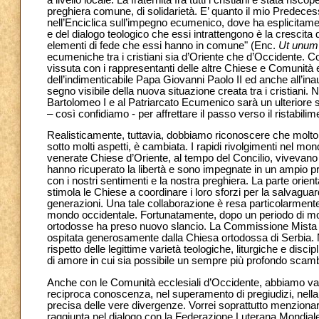
preghiera comune, di solidarietà. E’ quanto il mio Predeces
nell’Enciclica sull’impegno ecumenico, dove ha esplicitamente 
e del dialogo teologico che essi intrattengono è la crescita 
elementi di fede che essi hanno in comune" (Enc.
Ut unum 
ecumeniche tra i cristiani sia d’Oriente che d’Occidente. 
vissuta con i rappresentanti delle altre Chiese e Comunità e
dell’indimenticabile Papa Giovanni Paolo II ed anche all’ina
segno visibile della nuova situazione creata tra i cristiani
Bartolomeo I e al Patriarcato Ecumenico sarà un ulteriore
– così confidiamo - per affrettare il passo verso il ristabil
Realisticamente, tuttavia, dobbiamo riconoscere che molto 
sotto molti aspetti, è cambiata. I rapidi rivolgimenti nel m
venerate Chiese d’Oriente, al tempo del Concilio, vivevano i
hanno ricuperato la libertà e sono impegnate in un ampio pr
con i nostri sentimenti e la nostra preghiera. La parte orien
stimola le Chiese a coordinare i loro sforzi per la salvaguar
generazioni. Una tale collaborazione è resa particolarmente
mondo occidentale. Fortunatamente, dopo un periodo di moltepl
ortodosse ha preso nuovo slancio. La Commissione Mista In
ospitata generosamente dalla Chiesa ortodossa di Serbia. 
rispetto delle legittime varietà teologiche, liturgiche e dis
di amore in cui sia possibile un sempre più profondo scambio
Anche con le Comunità ecclesiali d’Occidente, abbiamo vari d
reciproca conoscenza, nel superamento di pregiudizi, nella
precisa delle vere divergenze. Vorrei soprattutto menzionare
raggiunta nel dialogo con la Federazione Luterana Mondiale,