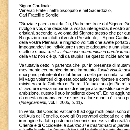
Signor Cardinale,
Venerati Fratelli nell’Episcopato e nel Sacerdozio,
Cari Fratelli e Sorelle!
"Grazia e pace a voi da Dio, Padre nostro e dal Signore Ge
rivolgo a voi, che dedicate la vostra intelligenza, il vostro 
cristiani, secondo la volontà del Signore stesso che per que
Ringrazio innanzitutto il vostro Presidente, il Signor Cardin
della vostra Plenaria, e ringrazio voi tutti che avete portat
impegnandovi ad individuare risposte adeguate a una situa
scelto e studiato: «
La situazione ecumenica in cambiamen
della vita; non c’è quindi da stupirsi se questo incide anche su
Va tuttavia detto in partenza che, pur in presenza di mutamen
movimento ecumenico rimane immutato: l’
unità visibile de
suoi principali intenti il ristabilimento della piena unità fra tutt
Mi valgo volentieri di questa occasione per ripetere e conf
ministero sulla Cattedra di Pietro: "L’attuale suo [di Pietr
di lavorare senza risparmio di energie alla ricostituzione dell
ambizione, questo il suo impellente dovere". Ed ho aggiunto:
da questa domanda ed è disposto a fare quanto è in suo 
(
Insegnamenti
, vol. I, 2005, p. 11).
In verità, dal Concilio Vaticano II ad oggi molti passi sono 
dell’Aula del Concilio, dove gli Osservatori delegati delle 
immagine ha fatto posto nei decenni successivi alla realtà 
Oriente e di Occidente.
Il silenzio si è trasformato in paro
a livello locale. La fraternità fra tutti i cristiani è stata ris