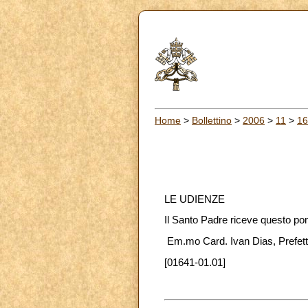
Home
>
Bollettino
>
2006
>
11
>
16
LE UDIENZE
Il Santo Padre riceve questo po
Em.mo Card. Ivan Dias, Prefetto
[01641-01.01]