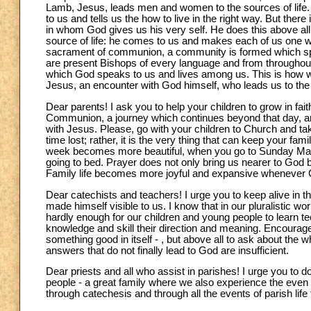
Lamb, Jesus, leads men and women to the sources of life
to us and tells us the how to live in the right way. But ther
in whom God gives us his very self. He does this above all
source of life: he comes to us and makes each of us one wi
sacrament of communion, a community is formed which spill
are present Bishops of every language and from throughou
which God speaks to us and lives among us. This is how 
Jesus, an encounter with God himself, who leads us to the s
Dear parents! I ask you to help your children to grow in fa
Communion, a journey which continues beyond that day, 
with Jesus. Please, go with your children to Church and take
time lost; rather, it is the very thing that can keep your f
week becomes more beautiful, when you go to Sunday Mass
going to bed. Prayer does not only bring us nearer to God bu
Family life becomes more joyful and expansive whenever Go
Dear catechists and teachers! I urge you to keep alive in 
made himself visible to us. I know that in our pluralistic world
hardly enough for our children and young people to learn tec
knowledge and skill their direction and meaning. Encourage 
something good in itself - , but above all to ask about the 
answers that do not finally lead to God are insufficient.
Dear priests and all who assist in parishes! I urge you to d
people - a great family where we also experience the even g
through catechesis and through all the events of parish life 