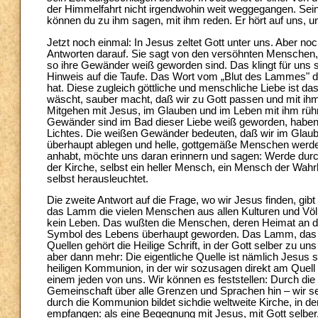
der Himmelfahrt nicht irgendwohin weit weggegangen. Sein Z
können du zu ihm sagen, mit ihm reden. Er hört auf uns, u
Jetzt noch einmal: In Jesus zeltet Gott unter uns. Aber n
Antworten darauf. Sie sagt von den versöhnten Menschen,
so ihre Gewänder weiß geworden sind. Das klingt für uns s
Hinweis auf die Taufe. Das Wort vom „Blut des Lammes" deut
hat. Diese zugleich göttliche und menschliche Liebe ist da
wäscht, sauber macht, daß wir zu Gott passen und mit ihm
Mitgehen mit Jesus, im Glauben und im Leben mit ihm rührt 
Gewänder sind im Bad dieser Liebe weiß geworden, haben w
Lichtes. Die weißen Gewänder bedeuten, daß wir im Glaube
überhaupt ablegen und helle, gottgemäße Menschen werden
anhabt, möchte uns daran erinnern und sagen: Werde durc
der Kirche, selbst ein heller Mensch, ein Mensch der Wah
selbst herausleuchtet.
Die zweite Antwort auf die Frage, wo wir Jesus finden, gib
das Lamm die vielen Menschen aus allen Kulturen und Völ
kein Leben. Das wußten die Menschen, deren Heimat an di
Symbol des Lebens überhaupt geworden. Das Lamm, das he
Quellen gehört die Heilige Schrift, in der Gott selber zu un
aber dann mehr: Die eigentliche Quelle ist nämlich Jesus s
heiligen Kommunion, in der wir sozusagen direkt am Quell
einem jeden von uns. Wir können es feststellen: Durch die
Gemeinschaft über alle Grenzen und Sprachen hin – wir seh
durch die Kommunion bildet sichdie weltweite Kirche, in de
empfangen: als eine Begegnung mit Jesus, mit Gott selber,