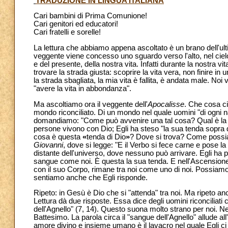
TRADUZIONE IN LINGUA ITALIANA
Cari bambini di Prima Comunione!
Cari genitori ed educatori!
Cari fratelli e sorelle!
La lettura che abbiamo appena ascoltato è un brano dell'ulti
veggente viene concesso uno sguardo verso l'alto, nel cielo, 
e del presente, della nostra vita. Infatti durante la nostra 
trovare la strada giusta: scoprire la vita vera, non finire in
la strada sbagliata, la mia vita è fallita, è andata male. No
"avere la vita in abbondanza".
Ma ascoltiamo ora il veggente dell'
Apocalisse
. Che cosa ci
mondo riconciliato. Di un mondo nel quale uomini "di ogni nazi
domandiamo: "Come può avvenire una tal cosa? Qual è la st
persone vivono con Dio; Egli ha steso "la sua tenda sopra d
cosa è questa
«
tenda di Dio
»
? Dove si trova? Come possiam
Giovanni
, dove si legge: "E il Verbo si fece carne e pose la
distante dell'universo, dove nessuno può arrivare. Egli ha p
sangue come noi. È questa la sua tenda. E nell'Ascensione 
con il suo Corpo, rimane tra noi come uno di noi. Possiamo d
sentiamo anche che Egli risponde.
Ripeto: in Gesù è Dio che si "attenda" tra noi. Ma ripeto 
Lettura dà due risposte. Essa dice degli uomini riconciliati
dell'Agnello" (7, 14). Questo suona molto strano per noi. Ne
Battesimo. La parola circa il "sangue dell'Agnello" allude 
amore divino e insieme umano è il lavacro nel quale Egli ci