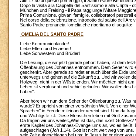
Alle 17.30 di questo pomeriggio, il Santo Padre Benedetto 
Dopo la visita alla Cappella del Santissimo e alla Cripta - d
München und Freising - il Papa raggiunge l’Altare Maggiore 
Prima Comunione, giovani famiglie, collaboratori pastorali e 
Nel corso della celebrazione, introdotto dal saluto dell’Ar
Santo Padre pronuncia l’omelia che riportiamo di seguito:
OMELIA DEL SANTO PADRE
Liebe Kommunionkinder!
Liebe Eltern und Erzieher!
Liebe Schwestern und Brüder!
Die Lesung, die wir jetzt gerade gehört haben, ist dem let
Offenbarung des Johannes entnommen. Dem Seher wird ein 
geschenkt. Aber gerade so redet er auch über die Erde und
unterwegs und gehen auf die Zukunft zu. Und wir wollen d
Holzweg, nicht in der Wüste enden. Wir möchten nicht a
Leben ist verpfuscht und schief gelaufen. Wir wollen des L
haben".
Aber hören wir nun dem Seher der Offenbarung zu. Was hat
wurde? Er spricht von einer versöhnten Welt. Von einer W
Sprachen" in Freude miteinander vereint sind. Und da frag
und Wichtigste ist: Diese Menschen leben mit Gott zusamme
Da fragen wir uns weiter:„Was ist das, das »Zelt Gottes«?
erste Kapitel des Johannes-Evangeliums an, wo es heißt: D
aufgeschlagen (
Joh
1,14). Gott ist nicht weit weg von un
sein Zelt aufgeschlagen bei uns: In Jesus ist er einer von u