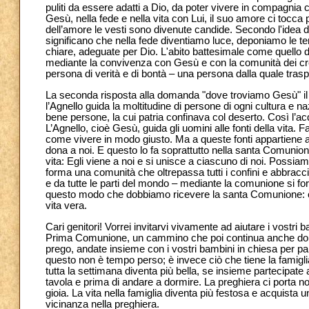
puliti da essere adatti a Dio, da poter vivere in compagnia 
Gesù, nella fede e nella vita con Lui, il suo amore ci tocca
dell’amore le vesti sono divenute candide. Secondo l'idea de
significano che nella fede diventiamo luce, deponiamo le te
chiare, adeguate per Dio. L'abito battesimale come quello 
mediante la convivenza con Gesù e con la comunità dei cre
persona di verità e di bontà – una persona dalla quale trasp
La seconda risposta alla domanda "dove troviamo Gesù" il 
l’Agnello guida la moltitudine di persone di ogni cultura e 
bene persone, la cui patria confinava col deserto. Così l’acq
L’Agnello, cioè Gesù, guida gli uomini alle fonti della vita. Fa
come vivere in modo giusto. Ma a queste fonti appartiene anc
dona a noi. E questo lo fa soprattutto nella santa Comunione
vita: Egli viene a noi e si unisce a ciascuno di noi. Possia
forma una comunità che oltrepassa tutti i confini e abbraccia
e da tutte le parti del mondo – mediante la comunione si f
questo modo che dobbiamo ricevere la santa Comunione: com
vita vera.
Cari genitori! Vorrei invitarvi vivamente ad aiutare i vostr
Prima Comunione, un cammino che poi continua anche dop
prego, andate insieme con i vostri bambini in chiesa per pa
questo non è tempo perso; è invece ciò che tiene la famigli
tutta la settimana diventa più bella, se insieme partecipate
tavola e prima di andare a dormire. La preghiera ci porta no
gioia. La vita nella famiglia diventa più festosa e acquista
vicinanza nella preghiera.