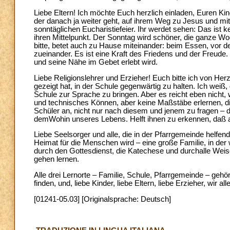
Liebe Eltern! Ich möchte Euch herzlich einladen, Euren K
der danach ja weiter geht, auf ihrem Weg zu Jesus und mit 
sonntäglichen Eucharistiefeier. Ihr werdet sehen: Das ist ke
ihren Mittelpunkt. Der Sonntag wird schöner, die ganze 
bitte, betet auch zu Hause miteinander: beim Essen, vor 
zueinander. Es ist eine Kraft des Friedens und der Freude. 
und seine Nähe im Gebet erlebt wird.
Liebe Religionslehrer und Erzieher! Euch bitte ich von Her
gezeigt hat, in der Schule gegenwärtig zu halten. Ich weiß,
Schule zur Sprache zu bringen. Aber es reicht eben nicht
und technisches Können, aber keine Maßstäbe erlernen, d
Schüler an, nicht nur nach diesem und jenem zu fragen – 
demWohin unseres Lebens. Helft ihnen zu erkennen, daß al
Liebe Seelsorger und alle, die in der Pfarrgemeinde helfend t
Heimat für die Menschen wird – eine große Familie, in der 
durch den Gottesdienst, die Katechese und durchalle Wei
gehen lernen.
Alle drei Lernorte – Familie, Schule, Pfarrgemeinde – g
finden, und, liebe Kinder, liebe Eltern, liebe Erzieher, wir
[01241-05.03] [Originalsprache: Deutsch]