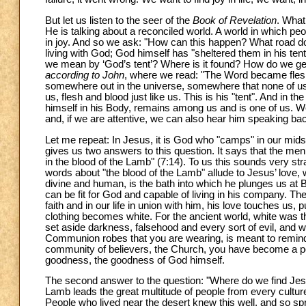
But let us listen to the seer of the
Book of Revelation
. What
He is talking about a reconciled world. A world in which pe
in joy. And so we ask: "How can this happen? What road do 
living with God; God himself has "sheltered them in his ten
we mean by ‘God’s tent’? Where is it found? How do we get 
according to John
, where we read: "The Word became flesh 
somewhere out in the universe, somewhere that none of us
us, flesh and blood just like us. This is his "tent". And in
himself in his Body, remains among us and is one of us. W
and, if we are attentive, we can also hear him speaking ba
Let me repeat: In Jesus, it is God who "camps" in our mids
gives us two answers to this question. It says that the 
in the blood of the Lamb" (7:14). To us this sounds very st
words about "the blood of the Lamb" allude to Jesus’ love, 
divine and human, is the bath into which he plunges us at 
can be fit for God and capable of living in his company. The
faith and in our life in union with him, his love touches us, 
clothing becomes white. For the ancient world, white was th
set aside darkness, falsehood and every sort of evil, and we
Communion robes that you are wearing, is meant to remind us
community of believers, the Church, you have become a pers
goodness, the goodness of God himself.
The second answer to the question: "Where do we find Jesus?
Lamb leads the great multitude of people from every culture a
People who lived near the desert knew this well, and so s