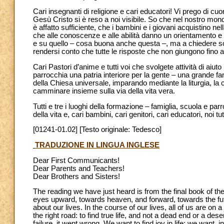
Cari insegnanti di religione e cari educatori! Vi prego di cuo
Gesù Cristo si è reso a noi visibile. So che nel nostro mondo
è affatto sufficiente, che i bambini e i giovani acquistino nel
che alle conoscenze e alle abilità danno un orientamento e
e su quello – cosa buona anche questa –, ma a chiedere so
rendersi conto che tutte le risposte che non giungono fino 
Cari Pastori d’anime e tutti voi che svolgete attività di aiuto 
parrocchia una patria interiore per la gente – una grande f
della Chiesa universale, imparando mediante la liturgia, la
camminare insieme sulla via della vita vera.
Tutti e tre i luoghi della formazione – famiglia, scuola e pa
della vita e, cari bambini, cari genitori, cari educatori, noi 
[01241-01.02] [Testo originale: Tedesco]
TRADUZIONE IN LINGUA INGLESE
Dear First Communicants!
Dear Parents and Teachers!
Dear Brothers and Sisters!
The reading we have just heard is from the final book of 
eyes upward, towards heaven, and forward, towards the futu
about our lives. In the course of our lives, all of us are on 
the right road: to find true life, and not a dead end or a des
failure, it went wrong. We want to find joy in life; we want, 