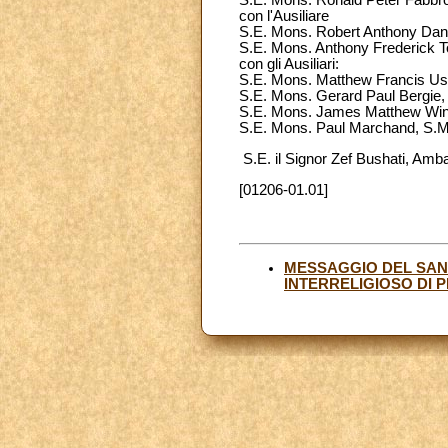
S.E. Mons. Ronald Peter Fabbr
con l'Ausiliare
S.E. Mons. Robert Anthony Danie
S.E. Mons. Anthony Frederick T
con gli Ausiliari:
S.E. Mons. Matthew Francis Ustr
S.E. Mons. Gerard Paul Bergie, 
S.E. Mons. James Matthew Wing
S.E. Mons. Paul Marchand, S.M
S.E. il Signor Zef Bushati, Amba
[01206-01.01]
MESSAGGIO DEL SAN
INTERRELIGIOSO DI P