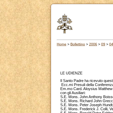
Home
>
Bollettino
>
2006
>
09
>
0
LE UDIENZE
Il Santo Padre ha ricevuto quest
Ecc.mi Presuli della Conferenza
Em.mo Card. Aloysius Matthew 
con gli Ausiliari:
S.E. Mons. John Anthony Boisso
S.E. Mons. Richard John Grecco,
S.E. Mons. Peter Joseph Hundt, 
S.E. Mons. Frederick J. Colli, 