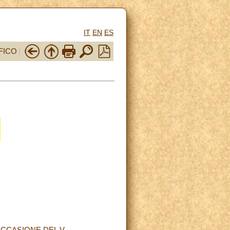
IT
EN
ES
FICO
OCCASIONE DEL V