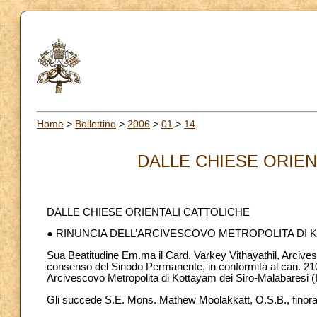
Home
>
Bollettino
>
2006
>
01
>
14
DALLE CHIESE ORIENT
DALLE CHIESE ORIENTALI CATTOLICHE
● RINUNCIA DELL’ARCIVESCOVO METROPOLITA DI K
Sua Beatitudine Em.ma il Card. Varkey Vithayathil, Arcive
consenso del Sinodo Permanente, in conformità al can. 210
Arcivescovo Metropolita di Kottayam dei Siro-Malabaresi (I
Gli succede S.E. Mons. Mathew Moolakkatt, O.S.B., finora