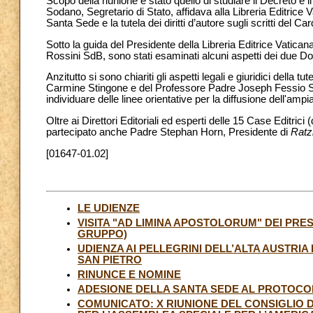
Scopo della riunione è stato quello di studiare il Decreto e
Sodano, Segretario di Stato, affidava alla Libreria Editrice 
Santa Sede e la tutela dei diritti d’autore sugli scritti del C
Sotto la guida del Presidente della Libreria Editrice Vatica
Rossini SdB, sono stati esaminati alcuni aspetti dei due D
Anzitutto si sono chiariti gli aspetti legali e giuridici della tu
Carmine Stingone e del Professore Padre Joseph Fessio S.
individuare delle linee orientative per la diffusione dell'a
Oltre ai Direttori Editoriali ed esperti delle 15 Case Editrici
partecipato anche Padre Stephan Horn, Presidente di
Ratz
[01647-01.02]
LE UDIENZE
VISITA "AD LIMINA APOSTOLORUM" DEI PRES
GRUPPO)
UDIENZA AI PELLEGRINI DELL’ALTA AUSTRIA
SAN PIETRO
RINUNCE E NOMINE
ADESIONE DELLA SANTA SEDE AL PROTOCOLL
COMUNICATO: X RIUNIONE DEL CONSIGLIO 