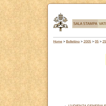
SALA STAMPA
VAT
Home
>
Bollettino
>
2005
>
05
>
2
L’UDIENZA GENERAL