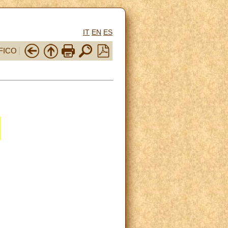
IT
EN
ES
FICO