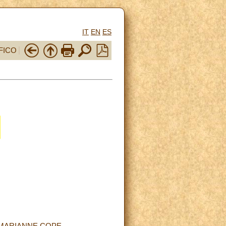
IT
EN
ES
FICO
E MARIANNE COPE