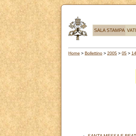
SALA STAMPA
VAT
Home
>
Bollettino
>
2005
>
05
>
1
SANTA MESSA E BEAT