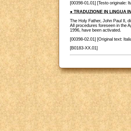
[00398-01.01] [Testo originale: It
● TRADUZIONE IN LINGUA 
The Holy Father, John Paul II, di
All procedures foreseen in the A
1996, have been activated.
[00398-02.01] [Original text: Itali
[B0183-XX.01]