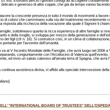
i" (n. 69). Esortavo perciò i giovani coniugi ad accogliere cordialmente
o, delicato e generoso di altre coppie, che già da tempo vanno facendo
piacere la crescente presenza in tutto il mondo di movimenti a favore del
io di coloro che camminano sulla via del matrimonio recentemente con
a risposta alla ricchezza della vocazione alla quale il Signore li chiam
amiglie
, sottolineavo quanto la ricca esperienza di altre famiglie si ri
 marito e della moglie, si sviluppa per mezzo della generazione e dell'ed
o dei figli (cfr n. 16). Si costruisce così, in un clima di collaborazion
ro portante per l’avvenire dell’umanità.
ro va al V Incontro Mondiale delle Famiglie, che avrà luogo nel 2006 a
preparando, congiuntamente con l'Arcidiocesi di Valencia quell'evento
te, ed invio un saluto caloroso all’amata terra di Spagna, che avrà l’
a continua assistenza divina, vi affido alla speciale intercessione del
aliano]
DELL’ "INTERNATIONAL BOARD OF TRUSTEES" DELL’OSPEDA