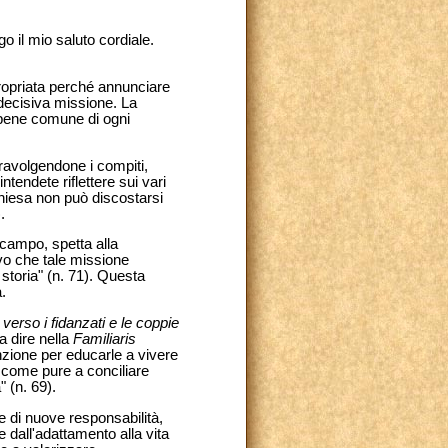
go il mio saluto cordiale.
propriata perché annunciare
 decisiva missione. La
l bene comune di ogni
ravolgendone i compiti,
tendete riflettere sui vari
Chiesa non può discostarsi
.
 campo, spetta alla
avo che tale missione
 storia" (n. 71). Questa
.
erso i fidanzati e le coppie
a dire nella
Familiaris
enzione per educarle a vivere
, come pure a conciliare
 (n. 69).
 e di nuove responsabilità,
 dall'adattamento alla vita