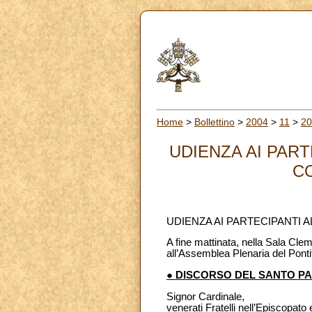
Home
>
Bollettino
>
2004
>
11
>
20
UDIENZA AI PART
CO
UDIENZA AI PARTECIPANTI 
A fine mattinata, nella Sala Clem
all’Assemblea Plenaria del Pontif
● DISCORSO DEL SANTO P
Signor Cardinale,
venerati Fratelli nell’Episcopato