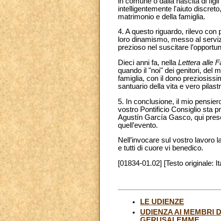
in comune o dalla nascita di figl
intelligentemente l'aiuto discret
matrimonio e della famiglia.
4. A questo riguardo, rilevo con 
loro dinamismo, messo al serviz
prezioso nel suscitare l’opportun
Dieci anni fa, nella
Lettera alle F
quando il "noi" dei genitori, del
famiglia, con il dono preziosissim
santuario della vita e vero pilast
5. In conclusione, il mio pensie
vostro Pontificio Consiglio sta 
Agustín García Gasco, qui presen
quell’evento.
Nell’invocare sul vostro lavoro l
e tutti di cuore vi benedico.
[01834-01.02] [Testo originale: It
LE UDIENZE
UDIENZA AI MEMBRI 
GERUSALEMME