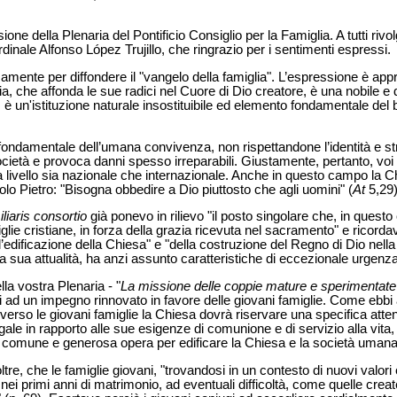
ione della Plenaria del Pontificio Consiglio per la Famiglia. A tutti rivol
rdinale Alfonso López Trujillo, che ringrazio per i sentimenti espressi.
samente per diffondere il "vangelo della famiglia". L’espressione è ap
lia, che affonda le sue radici nel Cuore di Dio creatore, è una nobile e
, è un'istituzione naturale insostituibile ed elemento fondamentale de
fondamentale dell’umana convivenza, non rispettandone l’identità e st
cietà e provoca danni spesso irreparabili. Giustamente, pertanto, voi in
 a livello sia nazionale che internazionale. Anche in questo campo la 
lo Pietro: "Bisogna obbedire a Dio piuttosto che agli uomini" (
At
5,29)
liaris consortio
già ponevo in rilievo "il posto singolare che, in questo
glie cristiane, in forza della grazia ricevuta nel sacramento" e ricord
’edificazione della Chiesa" e "della costruzione del Regno di Dio nella
a sua attualità, ha anzi assunto caratteristiche di eccezionale urgenza
la vostra Plenaria - "
La missione delle coppie mature e sperimentate v
i ad un impegno rinnovato in favore delle giovani famiglie. Come ebbi 
e verso le giovani famiglie la Chiesa dovrà riservare una specifica att
le in rapporto alle sue esigenze di comunione e di servizio alla vita
 la comune e generosa opera per edificare la Chiesa e la società umana"
tre, che le famiglie giovani, "trovandosi in un contesto di nuovi valori
i primi anni di matrimonio, ad eventuali difficoltà, come quelle create