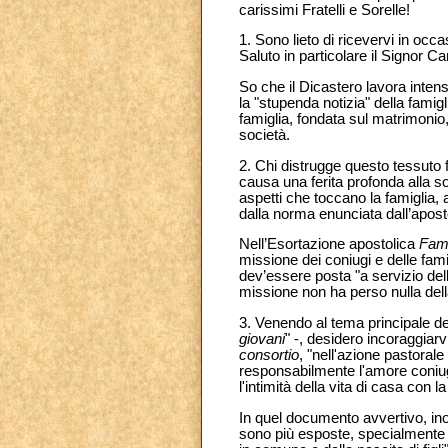
carissimi Fratelli e Sorelle!
1. Sono lieto di ricevervi in occas
Saluto in particolare il Signor Ca
So che il Dicastero lavora inten
la "stupenda notizia" della famig
famiglia, fondata sul matrimonio
società.
2. Chi distrugge questo tessuto 
causa una ferita profonda alla so
aspetti che toccano la famiglia,
dalla norma enunciata dall’aposto
Nell’Esortazione apostolica
Fami
missione dei coniugi e delle fami
dev’essere posta "a servizio dell
missione non ha perso nulla dell
3. Venendo al tema principale del
giovani
"
-, desidero incoraggiarv
consortio
, "nell'azione pastoral
responsabilmente l'amore coniuga
l'intimità della vita di casa con
In quel documento avvertivo, inol
sono più esposte, specialmente ne