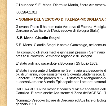
Gli succede S.E. Mons. Diarmuid Martin, finora Arcivesco
[00628-01.01]
●
NOMINA DEL VESCOVO DI FAENZA-MODIGLIANA (I
Giovanni Paolo II ha nominato Vescovo di Faenza-Modigliana
Dardano e Ausiliare dell’Arcivescovo di Bologna (Italia).
S.E. Mons. Claudio Stagni
S.E. Mons. Claudio Stagni è nato a Ganzanigo, nel comune d
Ha compiuto gli studi medi e ginnasiali presso il Seminario a
presso il Pontificio Seminario regionale di Bologna.
E’ stato ordinato sacerdote a Bologna il 25 luglio 1963.
E’ stato insegnante di Lettere nel Seminario arcivescovile 
più di un anno, vice-assistente di Gioventù Studentesca. Dal
Generale. E’ stato parroco di S. Cristoforo di Mongardino 
successivamente Vicario Episcopale per il settore pastorale
Dal 1974 al 1982 ha svolto l’incarico di vice-cancelliere de
Cattolica. E’ stato anche Assistente di Zona dell’AGESCI (
Nominato Vescovo titolare di Dardano ed Ausiliare di Bolog
gennaio 1991.