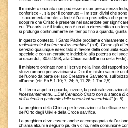
Il ministero ordinato non può essere compreso senza fede, 
conferisce - , sia per il contenuto – i misteri divini che sono 
– sacramentalmente: la fede è l’unica prospettiva che perme
scoprire che Cristo è presente nel sacerdote per significar
cui l’Eucaristia è il frutto, non è un atto circoscritto a un
si prolunga continuamente nel tempo fino a quando, giunta l’u
In questo contesto, il Santo Padre proclama chiaramente c
radicalmente il potere dell’assemblea
" (n.4). Come già affe
servizio qualunque esercitato in favore della comunità ecc
speciale e con un carattere indelebile alla potenza del sac
ai sacerdoti, 30.6.1968, alla Chiusura dell’anno della Fede).
Il ministero ordinato non si iscrive nella linea dei rapporti so
sforzo umano per avvicinarsi a Dio: il ministro sacro è un do
dell’uomo da parte del suo Creatore e Salvatore, sull’orizzo
all’uomo (cfr. Eb 5,1-10; 7, 24; 9, 11-28; 1 Tm 2,5).
4. Il terzo aspetto riguarda, invece, la pastorale vocazionale
incessantemente…..Dal Cenacolo Cristo non si stanca di cer
dell’autentica pastorale delle vocazioni sacerdotali"
(n. 5).
La preghiera della Chiesa per le vocazioni si fa efficace se 
dell’Orto degli Ulivi e della Croce salvifica.
La preghiera deve essere anche accompagnata dall’azione
chiama alcuni a seguirlo più da vicino, nella comunione con