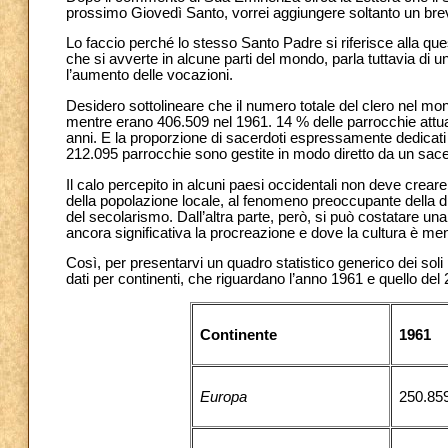
prossimo Giovedì Santo, vorrei aggiungere soltanto un bre
Lo faccio perché lo stesso Santo Padre si riferisce alla que
che si avverte in alcune parti del mondo, parla tuttavia di 
l’aumento delle vocazioni.
Desidero sottolineare che il numero totale del clero nel mond
mentre erano 406.509 nel 1961. 14 % delle parrocchie attuali
anni. E la proporzione di sacerdoti espressamente dedicati
212.095 parrocchie sono gestite in modo diretto da un sac
Il calo percepito in alcuni paesi occidentali non deve crear
della popolazione locale, al fenomeno preoccupante della di
del secolarismo. Dall’altra parte, però, si può costatare una
ancora significativa la procreazione e dove la cultura è meno
Così, per presentarvi un quadro statistico generico dei soli p
dati per continenti, che riguardano l’anno 1961 e quello del 2
Continente
1961
Europa
250.85