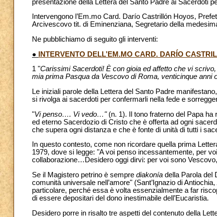
presentazione della Lettera del Santo Padre ai Sacerdoti pe
Intervengono l’Em.mo Card. Darío Castrillón Hoyos, Prefet
Arcivescovo tit. di Eminenziana, Segretario della medesi
Ne pubblichiamo di seguito gli interventi:
●
INTERVENTO DELL’EM.MO CARD. DARÍO CASTRI
1 "
Carissimi Sacerdoti! È con gioia ed affetto che vi scrivo
mia prima Pasqua da Vescovo di Roma, venticinque anni 
Le iniziali parole della Lettera del Santo Padre manifestan
si rivolga ai sacerdoti per confermarli nella fede e sorreggerl
"
Vi penso…. Vi vedo…"
(n. 1). Il tono fraterno del Papa ha
ed eterno Sacerdozio di Cristo che è offerta ad ogni sacer
che supera ogni distanza e che è fonte di unità di tutti i sa
In questo contesto, come non ricordare quella prima Lettera
1979, dove si legge: "A voi penso incessantemente, per voi p
collaborazione…Desidero oggi dirvi: per voi sono Vescovo,
Se il Magistero petrino è sempre
diakonía
della Parola del 
comunità universale nell’amore" (Sant’Ignazio di Antiochia,
particolare, perché essa è volta essenzialmente a far riscopr
di essere depositari del dono inestimabile dell’Eucaristia.
Desidero porre in risalto tre aspetti del contenuto della Lett