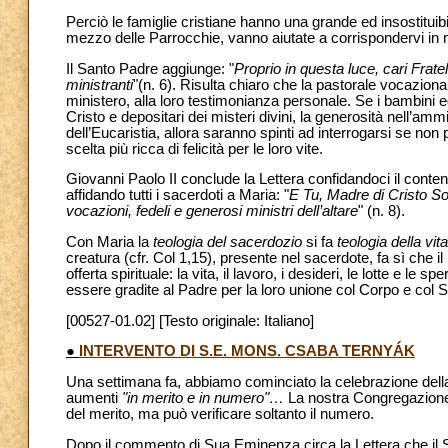
Perciò le famiglie cristiane hanno una grande ed insostituibi
mezzo delle Parrocchie, vanno aiutate a corrispondervi i
Il Santo Padre aggiunge: "
Proprio in questa luce, cari Fratell
ministranti
"(n. 6). Risulta chiaro che la pastorale vocazional
ministero, alla loro testimonianza personale. Se i bambini e
Cristo e depositari dei misteri divini, la generosità nell’am
dell’Eucaristia, allora saranno spinti ad interrogarsi se non
scelta più ricca di felicità per le loro vite.
Giovanni Paolo II conclude la Lettera confidandoci il conte
affidando tutti i sacerdoti a Maria: "
E Tu, Madre di Cristo S
vocazioni, fedeli e generosi ministri dell’altare
" (n. 8).
Con Maria la
teologia del sacerdozio
si fa
teologia della vit
creatura (cfr. Col 1,15), presente nel sacerdote, fa sì che il
offerta spirituale: la vita, il lavoro, i desideri, le lotte e le
essere gradite al Padre per la loro unione col Corpo e col Sa
[00527-01.02] [Testo originale: Italiano]
●
INTERVENTO DI S.E. MONS. CSABA TERNYÁK
Una settimana fa, abbiamo cominciato la celebrazione dell
aumenti
"in merito e in numero"…
La nostra Congregazione,
del merito, ma può verificare soltanto il numero.
Dopo il commento di Sua Eminenza circa la Lettera che il S