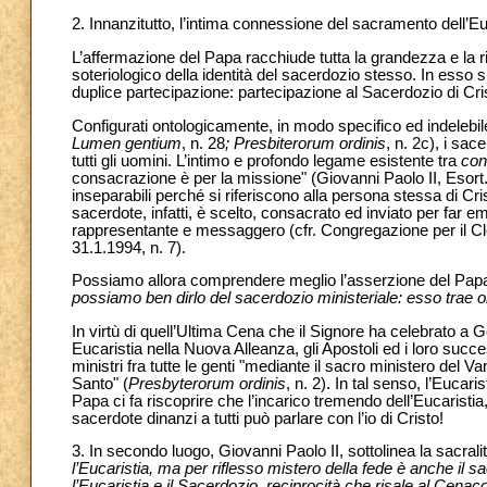
2. Innanzitutto, l’intima connessione del sacramento dell’Euc
L’affermazione del Papa racchiude tutta la grandezza e la 
soteriologico della identità del sacerdozio stesso. In esso 
duplice partecipazione: partecipazione al Sacerdozio di Cri
Configurati ontologicamente, in modo specifico ed indelebil
Lumen gentium
, n. 28
; Presbiterorum ordinis
, n. 2c), i sace
tutti gli uomini. L’intimo e profondo legame esistente tra
con
consacrazione è per la missione" (Giovanni Paolo II, Esort
inseparabili perché si riferiscono alla persona stessa di Crist
sacerdote, infatti, è scelto, consacrato ed inviato per far e
rappresentante e messaggero (cfr. Congregazione per il Clero,
31.1.1994, n. 7).
Possiamo allora comprendere meglio l’asserzione del Papa 
possiamo ben dirlo del sacerdozio ministeriale: esso trae or
In virtù di quell’Ultima Cena che il Signore ha celebrato a 
Eucaristia nella Nuova Alleanza, gli Apostoli ed i loro succ
ministri fra tutte le genti "mediante il sacro ministero del Va
Santo" (
Presbyterorum ordinis
, n. 2). In tal senso, l’Eucari
Papa ci fa riscoprire che l’incarico tremendo dell’Eucaristi
sacerdote dinanzi a tutti può parlare con l’io di Cristo!
3. In secondo luogo, Giovanni Paolo II, sottolinea la sacralità
l’Eucaristia, ma per riflesso mistero della fede è anche il 
l’Eucaristia e il Sacerdozio, reciprocità che risale al Cenac