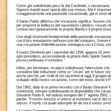
Come già sottolineato poco fa dal Cardinale, è necessario, p
Signore mandi nuovi operai alla sua messe. Ma è important
coraggiosamente una pastorale vocazionale, già in seno alle
Il Santo Padre afferma che vocazione significa
"essere ch
per proporre la bellezza del sacerdozio cattolico, vissuto d
consacrano gioiosamente la propria libertà e il proprio essere
Uno degli strumenti fondamentali della pastorale vocazionale
con il loro entusiasmo nell’esercizio del ministero. Uomini i
una vocazione d’identificazione ontologica con il Cristo, che 
Il nostro Direttorio per i sacerdoti del 1994, appena 10 anni
ogni presbitero, assecondando la grazia dello Spirito Sant
possa continuare il ministero."
Infine, per terminare, mi piace sottolineare l’attenzione che i
considera tale istituzione come un
"vivaio"
per le future vo
anche perché, per molti di noi sacerdoti di oggi, il gruppo de
sviluppo della nostra vocazione, come del resto, anche il Pa
Dal 1962, data di un primo incontro con il Beato Giovanni XXII
ministranti, sempre sottolineando la disponibilità che comport
Giovanni Paolo II, nel raduno europeo del 1° agosto 2001, si
parole:
"Il vostro servizio vi unisce al ministero sacro del 
stesso. Il modo col quale adempite fin da ora il vostro servi
La nostra Congregazione nel presentare questo bel Docume