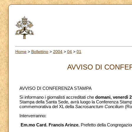
Home
>
Bollettino
>
2004
>
04
>
01
AVVISO DI CONFER
AVVISO DI CONFERENZA STAMPA
Si informano i giornalisti accreditati che
domani, venerdì 2
Stampa della Santa Sede, avrà luogo la Conferenza Stam
commemorativa del XL della
Sacrosanctum Concilium
(Ro
Interverranno:
Em.mo Card. Francis Arinze
, Prefetto della Congregazion