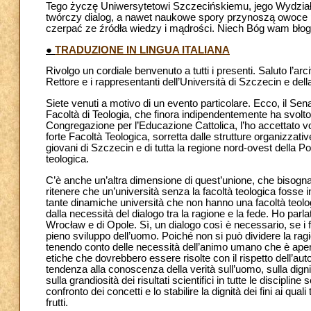
Tego życzę Uniwersytetowi Szczecińskiemu, jego Wydzia
twórczy dialog, a nawet naukowe spory przynoszą owoce 
czerpać ze źródła wiedzy i mądrości. Niech Bóg wam błog
●
TRADUZIONE IN LINGUA ITALIANA
Rivolgo un cordiale benvenuto a tutti i presenti. Saluto l’a
Rettore e i rappresentanti dell’Università di Szczecin e dell
Siete venuti a motivo di un evento particolare. Ecco, il Sen
Facoltà di Teologia, che finora indipendentemente ha svolto l
Congregazione per l’Educazione Cattolica, l’ho accettato vol
forte Facoltà Teologica, sorretta dalle strutture organizzativ
giovani di Szczecin e di tutta la regione nord-ovest della Po
teologica.
C’è anche un’altra dimensione di quest’unione, che bisogna
ritenere che un’università senza la facoltà teologica fosse
tante dinamiche università che non hanno una facoltà teolog
dalla necessità del dialogo tra la ragione e la fede. Ho parl
Wrocław e di Opole. Sì, un dialogo così è necessario, se i fru
pieno sviluppo dell’uomo. Poiché non si può dividere la ra
tenendo conto delle necessità dell’animo umano che è aperto 
etiche che dovrebbero essere risolte con il rispetto dell’aut
tendenza alla conoscenza della verità sull’uomo, sulla dig
sulla grandiosità dei risultati scientifici in tutte le discipli
confronto dei concetti e lo stabilire la dignità dei fini ai q
frutti.