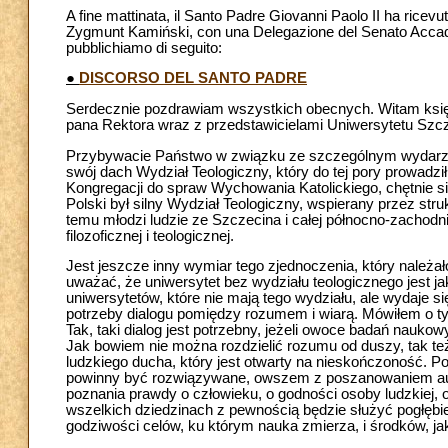
A fine mattinata, il Santo Padre Giovanni Paolo II ha rice
Zygmunt Kamiński, con una Delegazione del Senato Accademi
pubblichiamo di seguito:
●
DISCORSO DEL SANTO PADRE
Serdecznie pozdrawiam wszystkich obecnych. Witam księ
pana Rektora wraz z przedstawicielami Uniwersytetu Szcz
Przybywacie Państwo w związku ze szczególnym wydarzen
swój dach Wydział Teologiczny, który do tej pory prowadz
Kongregacji do spraw Wychowania Katolickiego, chętnie s
Polski był silny Wydział Teologiczny, wspierany przez str
temu młodzi ludzie ze Szczecina i całej północno-zachodn
filozoficznej i teologicznej.
Jest jeszcze inny wymiar tego zjednoczenia, który należ
uważać, że uniwersytet bez wydziału teologicznego jest 
uniwersytetów, które nie mają tego wydziału, ale wydaje 
potrzeby dialogu pomiędzy rozumem i wiarą. Mówiłem o ty
Tak, taki dialog jest potrzebny, jeżeli owoce badań nauk
Jak bowiem nie można rozdzielić rozumu od duszy, tak te
ludzkiego ducha, który jest otwarty na nieskończoność. Po
powinny być rozwiązywane, owszem z poszanowaniem aut
poznania prawdy o człowieku, o godności osoby ludzkiej, 
wszelkich dziedzinach z pewnością będzie służyć pogłębie
godziwości celów, ku którym nauka zmierza, i środków, ja