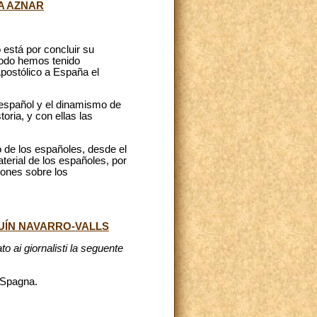
A AZNAR
 está por concluir su
iodo hemos tenido
Apostólico a España el
 español y el dinamismo de
ria, y con ellas las
o de los españoles, desde el
terial de los españoles, por
iones sobre los
QUÍN NAVARRO-VALLS
to ai giornalisti la seguente
i Spagna.