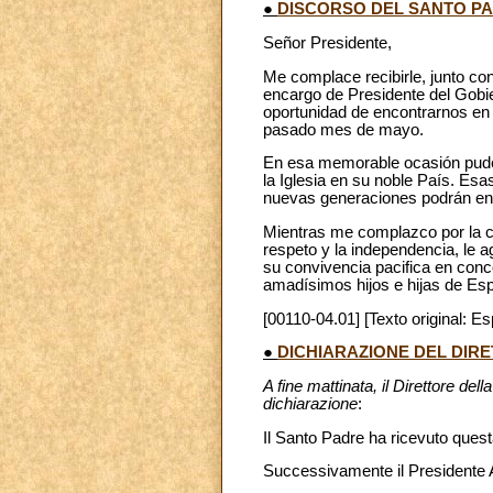
●
DISCORSO DEL SANTO PA
Señor Presidente,
Me complace recibirle, junto con
encargo de Presidente del Gobi
oportunidad de encontrarnos en 
pasado mes de mayo.
En esa memorable ocasión pude 
la Iglesia en su noble País. Es
nuevas generaciones podrán en
Mientras me complazco por la col
respeto y la independencia, le a
su convivencia pacifica en conco
amadísimos hijos e hijas de Es
[00110-04.01] [Texto original: Es
●
DICHIARAZIONE DEL DIR
A fine mattinata, il Direttore de
dichiarazione
:
Il Santo Padre ha ricevuto ques
Successivamente il Presidente A