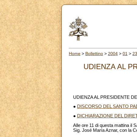
Home
>
Bollettino
>
2004
>
01
>
2
UDIENZA AL P
UDIENZA AL PRESIDENTE D
●
DISCORSO DEL SANTO PA
●
DICHIARAZIONE DEL DIRE
Alle ore 11 di questa mattina il
Sig. José María Aznar, con la Con