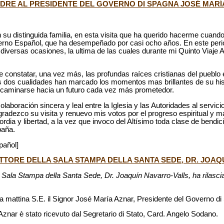
DRE AL PRESIDENTE DEL GOVERNO DI SPAGNA JOSÉ MARÍ
 su distinguida familia, en esta visita que ha querido hacerme cuando
erno Español, que ha desempeñado por casi ocho años. En este per
diversas ocasiones, la ultima de las cuales durante mi Quinto Viaje 
constatar, una vez más, las profundas raíces cristianas del pueblo
as dos cualidades han marcado los momentos mas brillantes de su histo
caminarse hacia un futuro cada vez más prometedor.
aboración sincera y leal entre la Iglesia y las Autoridades al servici
gradezco su visita y renuevo mis votos por el progreso espiritual y ma
rdia y libertad, a la vez que invoco del Altísimo toda clase de bendic
paña.
pañol]
ETTORE DELLA SALA STAMPA DELLA SANTA SEDE, DR. JOA
lla Sala Stampa della Santa Sede, Dr. Joaquín Navarro-Valls, ha rilascia
ta mattina S.E. il Signor José María Aznar, Presidente del Governo d
znar è stato ricevuto dal Segretario di Stato, Card. Angelo Sodano.