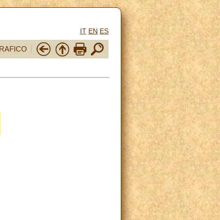
IT
EN
ES
RAFICO