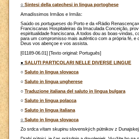
○
Sintesi della catechesi in lingua portoghese
Amadíssimos Irmãos e Irmãs:
Saúdo os
portugueses
do Porto e da «Rádio Renascença» e
Franciscanas Hospitaleiras da Imaculada Conceição, prov
espiritualidade franciscana. A todos dou as boas-vindas,
para um compromisso mais autêntico com a própria fé, e
Deus vos abençoe e vos assista.
[01189-06.01] [Texto original: Português]
●
SALUTI PARTICOLARI NELLE DIVERSE LINGUE
○
Saluto in lingua slovacca
○
Saluto in lingua ungherese
○
Traduzione italiana del saluto in lingua bulgara
○
Saluto in lingua polacca
○
Saluto in lingua italiana
○
Saluto in lingua slovacca
Zo srdca vítam skupinu slovenských pútnikov z Dunajskej
Drahí pútnici, je čas prázdnin a dovoleniek. Využite ho na 