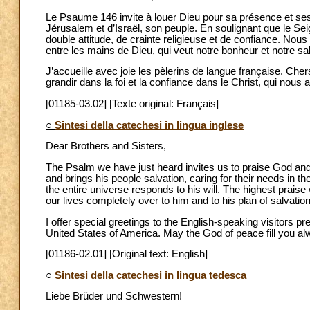
Le Psaume 146 invite à louer Dieu pour sa présence et ses i
Jérusalem et d’Israël, son peuple. En soulignant que le Sei
double attitude, de crainte religieuse et de confiance
entre les mains de Dieu, qui veut notre bonheur et notre sal
J’accueille avec joie les pèlerins de langue française. Che
grandir dans la foi et la confiance dans le Christ, qui nous 
[01185-03.02] [Texte original: Français]
○
Sintesi della catechesi in lingua inglese
Dear Brothers and Sisters,
The Psalm we have just heard invites us to praise God an
and brings his people salvation, caring for their needs in th
the entire universe responds to his will. The highest praise 
our lives completely over to him and to his plan of salvation 
I offer special greetings to the English-speaking visitors p
United States of America. May the God of peace fill you alwa
[01186-02.01] [Original text: English]
○
Sintesi della catechesi in lingua tedesca
Liebe Brüder und Schwestern!