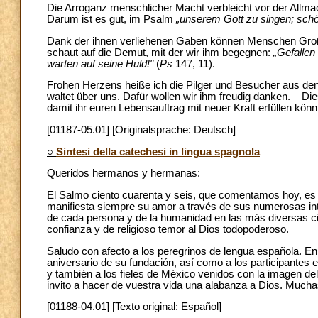
Die Arroganz menschlicher Macht verbleicht vor der Allmac
Darum ist es gut, im Psalm
„unserem Gott zu singen; schön
Dank der ihnen verliehenen Gaben können Menschen Großes
schaut auf die Demut, mit der wir ihm begegnen:
„Gefallen
warten auf seine Huld!"
(
Ps
147, 11).
Frohen Herzens heiße ich die Pilger und Besucher aus d
waltet über uns. Dafür wollen wir ihm freudig danken. – Die
damit ihr euren Lebensauftrag mit neuer Kraft erfüllen könn
[01187-05.01] [Originalsprache: Deutsch]
○
Sintesi della catechesi in lingua spagnola
Queridos hermanos y hermanas:
El Salmo ciento cuarenta y seis, que comentamos hoy, es 
manifiesta siempre su amor a través de sus numerosas inter
de cada persona y de la humanidad en las más diversas ci
confianza y de religioso temor al Dios todopoderoso.
Saludo con afecto a los peregrinos de lengua española. E
aniversario de su fundación, así como a los participantes 
y también a los fieles de México venidos con la imagen d
invito a hacer de vuestra vida una alabanza a Dios. Mucha
[01188-04.01] [Texto original: Español]