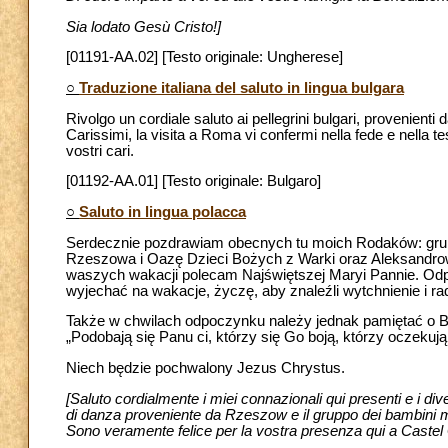
Sia lodato Gesù Cristo!]
[01191-AA.02] [Testo originale: Ungherese]
○
Traduzione italiana del saluto in lingua bulgara
Rivolgo un cordiale saluto ai pellegrini bulgari, provenienti
Carissimi, la visita a Roma vi confermi nella fede e nella t
vostri cari.
[01192-AA.01] [Testo originale: Bulgaro]
○
Saluto in lingua polacca
Serdecznie pozdrawiam obecnych tu moich Rodaków: grupy
Rzeszowa i Oazę Dzieci Bożych z Warki oraz Aleksandrow
waszych wakacji polecam Najświętszej Maryi Pannie. Odpoc
wyjechać na wakacje, życzę, aby znaleźli wytchnienie i ra
Także w chwilach odpoczynku należy jednak pamiętać o B
„Podobają się Panu ci, którzy się Go boją, którzy oczekują
Niech będzie pochwalony Jezus Chrystus.
[Saluto cordialmente i miei connazionali qui presenti e i diver
di danza proveniente da Rzeszow e il gruppo dei bambini
Sono veramente felice per la vostra presenza qui a Castel