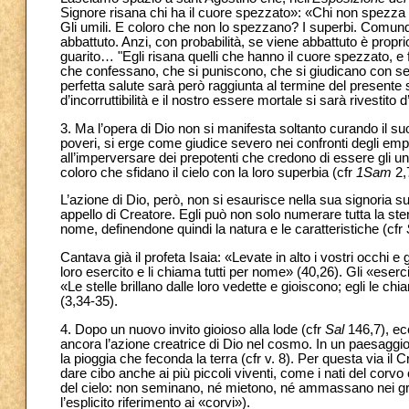
Signore risana chi ha il cuore spezzato»: «Chi non spezza
Gli umili. E coloro che non lo spezzano? I superbi. Comunque
abbattuto. Anzi, con probabilità, se viene abbattuto è prop
guarito… "Egli risana quelli che hanno il cuore spezzato, e fa
che confessano, che si puniscono, che si giudicano con sev
perfetta salute sarà però raggiunta al termine del presente s
d’incorruttibilità e il nostro essere mortale si sarà rivestito 
3. Ma l’opera di Dio non si manifesta soltanto curando il su
poveri, si erge come giudice severo nei confronti degli empi (
all’imperversare dei prepotenti che credono di essere gli un
coloro che sfidano il cielo con la loro superbia (cfr
1Sam
2,
L’azione di Dio, però, non si esaurisce nella sua signoria sul
appello di Creatore. Egli può non solo numerare tutta la sterm
nome, definendone quindi la natura e le caratteristiche (cfr
Cantava già il profeta Isaia: «Levate in alto i vostri occhi e
loro esercito e li chiama tutti per nome» (40,26). Gli «eserc
«Le stelle brillano dalle loro vedette e gioiscono; egli le ch
(3,34-35).
4. Dopo un nuovo invito gioioso alla lode (cfr
Sal
146,7), ec
ancora l’azione creatrice di Dio nel cosmo. In un paesaggio
la pioggia che feconda la terra (cfr v. 8). Per questa via il
dare cibo anche ai più piccoli viventi, come i nati del corvo 
del cielo: non seminano, né mietono, né ammassano nei gran
l’esplicito riferimento ai «corvi»).