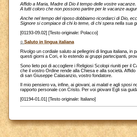
Affido a Maria, Madre di Dio il tempo delle vostre vacanze. 
A tutti coloro che non possono partire per le vacanze auguro s
Anche nel tempo del riposo dobbiamo ricordarci di Dio, ecco 
Signore si compiace di chi lo teme, di chi spera nella sua gr
[01193-09.02] [Testo originale: Polacco]
○
Saluto in lingua italiana
Rivolgo un cordiale saluto ai pellegrini di lingua italiana, in 
questi giorni a Cori, e lo estendo ai gruppi partecipanti, pro
Sono lieto poi di accogliere i Religiosi Scolopi riuniti per il
che il vostro Ordine rende alla Chiesa e alla società. Affido
di san Giuseppe Calasanzio, vostro fondatore.
Il mio pensiero va, infine, ai
giovani
, ai
malati
e agli
sposi no
rapporto personale con Cristo. Per voi
giovani
Egli sia guid
[01194-01.01] [Testo originale: Italiano]