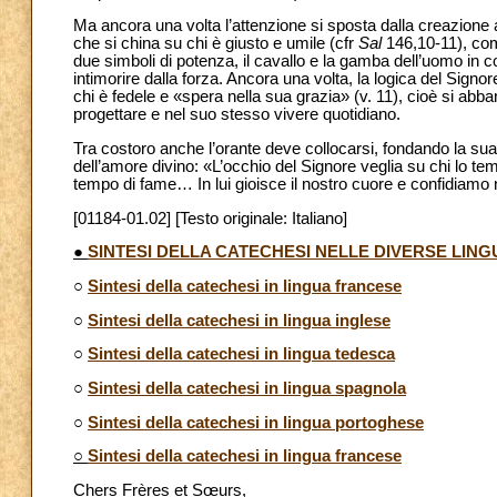
Ma ancora una volta l’attenzione si sposta dalla creazione
che si china su chi è giusto e umile (cfr
Sal
146,10-11), come
due simboli di potenza, il cavallo e la gamba dell’uomo in c
intimorire dalla forza. Ancora una volta, la logica del Signor
chi è fedele e «spera nella sua grazia» (v. 11), cioè si abb
progettare e nel suo stesso vivere quotidiano.
Tra costoro anche l’orante deve collocarsi, fondando la sua
dell’amore divino: «L’occhio del Signore veglia su chi lo teme
tempo di fame… In lui gioisce il nostro cuore e confidiamo
[01184-01.02] [Testo originale: Italiano]
●
SINTESI DELLA CATECHESI NELLE DIVERSE LING
○
Sintesi della catechesi in lingua francese
○
Sintesi della catechesi in lingua inglese
○
Sintesi della catechesi in lingua tedesca
○
Sintesi della catechesi in lingua spagnola
○
Sintesi della catechesi in lingua portoghese
○
Sintesi della catechesi in lingua francese
Chers Frères et Sœurs,