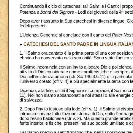
Continuando il ciclo di catechesi sui Salmi e i Cantici propo
a
Potenza e bontà del Signore
- Lodi del giovedì della 4
sett
Dopo aver riassunto la Sua catechesi in diverse lingue, Giova
fedeli presenti.
L’Udienza Generale si conclude con il canto del
Pater Nost
●
CATECHESI DEL SANTO PADRE IN LINGUA ITALIA
1. Il Salmo ora cantato è la prima parte di una composizi
ebraico ha conservato nella sua unità. Sono state l’antica ver
Il Salmo incomincia con un invito a lodare Dio e poi elenca un
attività di Dio considerate come caratteristiche e sempre att
Dio nell’esistenza umana (cfr
Sal
146,3.6.11) e in particola
l’universo creato (cfr v. 4) e più specialmente la terra con l
Dicendo, alla fine, di chi il Signore si compiace, il Salmo ci 
11). Noi non siamo abbandonati a noi stessi o alle energie
di salvezza.
2. Dopo l’invito festoso alla lode (cfr v. 1), il Salmo si dispi
introduce innanzitutto l’azione storica di Dio, sotto l’imma
dopo l’esilio babilonese (cfr v. 2). Ma questo grande artefic
ferite interiori e fisiche, presenti nel suo popolo umiliato e o
Lasciamo spazio a sant’Agostino che, nell’
Esposizione de