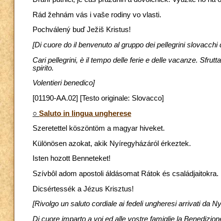
Rád žehnám vás i vaše rodiny vo vlasti.
Pochválený buď Ježiš Kristus!
[Di cuore do il benvenuto al gruppo dei pellegrini slovacch
Cari pellegrini, è il tempo delle ferie e delle vacanze. Sfrut
spirito.
Volentieri benedico]
[01190-AA.02] [Testo originale: Slovacco]
○
Saluto in lingua ungherese
Szeretettel köszöntöm a magyar hiveket.
Különösen azokat, akik Nyíregyházáról érkeztek.
Isten hozott Benneteket!
Szívbôl adom apostoli áldásomat Rátok és családjaitokra.
Dicsértessék a Jézus Krisztus!
[Rivolgo un saluto cordiale ai fedeli ungheresi arrivati da 
Di cuore imparto a voi ed alle vostre famiglie la Benedizion