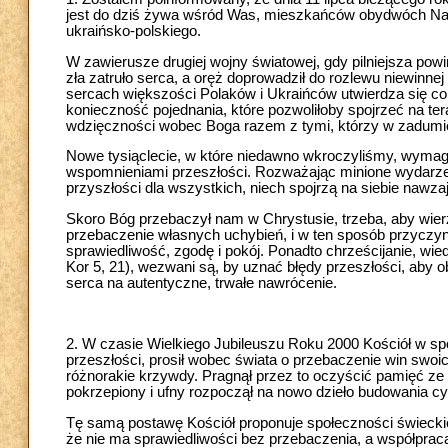
jest do dziś żywa wśród Was, mieszkańców obydwóch Naro
ukraińsko-polskiego.
W zawierusze drugiej wojny światowej, gdy pilniejsza pow
zła zatruło serca, a oręż doprowadził do rozlewu niewinne
sercach większości Polaków i Ukraińców utwierdza się co
konieczność pojednania, które pozwoliłoby spojrzeć na te
wdzięczności wobec Boga razem z tymi, którzy w zadumie
Nowe tysiąclecie, w które niedawno wkroczyliśmy, wymag
wspomnieniami przeszłości. Rozważając minione wydarzen
przyszłości dla wszystkich, niech spojrzą na siebie nawz
Skoro Bóg przebaczył nam w Chrystusie, trzeba, aby wie
przebaczenie własnych uchybień, i w ten sposób przyczyni
sprawiedliwość, zgodę i pokój. Ponadto chrześcijanie, wie
Kor 5, 21), wezwani są, by uznać błędy przeszłości, ab
serca na autentyczne, trwałe nawrócenie.
2. W czasie Wielkiego Jubileuszu Roku 2000 Kościół w sp
przeszłości, prosił wobec świata o przebaczenie win swo
różnorakie krzywdy. Pragnął przez to oczyścić pamięć ze
pokrzepiony i ufny rozpoczął na nowo dzieło budowania cywi
Tę samą postawę Kościół proponuje społeczności świecki
że nie ma sprawiedliwości bez przebaczenia, a współpraca