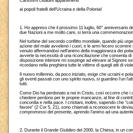
Carissimi cittadini appartenenti
ai popoli fratelli dell’Ucraina e della Polonia!
1. Ho appreso che il prossimo 11 luglio, 60° anniversario dei tr
due Nazioni a me molto care, si terrà una commemorazione u
Nel turbine del secondo conflitto mondiale, quando più urgen
azione del male avvelenò i cuori, e le armi fecero scorrere
venuto affermandosi nell’animo della maggioranza dei polac
avverte la necessità di una riconciliazione che consenta di
disposizione interiore mi sospinge ad elevare al Signore sen
ricordano nella preghiera tutte le vittime di quegli atti di viol
Il nuovo millennio, da poco iniziato, esige che ucraini e pol
gli eventi passati con uno spirito nuovo, si guardino l’un l’a
tutti.
Come Dio ha perdonato a noi in Cristo, così occorre che i
chiedere perdono per le proprie mancanze, al fine di contribu
concordia e nella pace. I cristiani, inoltre, sapendo che "c
favore" (2 Cor 5, 21), sono chiamati a riconoscere le deviazi
compromessi del presente, aprendo l’animo ad una autenti
2. Durante il Grande Giubileo del 2000, la Chiesa, in un c