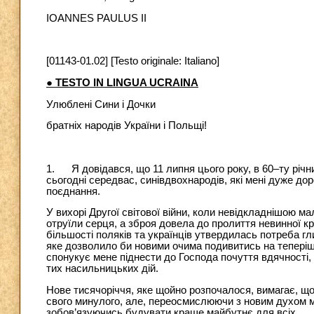
IOANNES PAULUS II
[01143-01.02] [Testo originale: Italiano]
● TESTO IN LINGUA UCRAINA
Улюблені Сини і Дочки
братніх народів України і Польщі!
1. Я довідався, що 11 липня цього року, в 60–ту річни
сьогодні середвас, синівдвохнародів, які мені дуже дор
поєднання.
У вихорі Другої світової війни, коли невідкладнішою ма
отруїли серця, а зброя довела до пролиття невинної кро
більшості поляків та українців утвердилась потреба гл
яке дозволило би новими очима подивитись на теперіш
спонукує мене піднести до Господа почуття вдячності, 
тих насильницьких дій.
Нове тисячоріччя, яке щойно розпочалося, вимагає, що
свого минулого, але, переосмислюючи з новим духом м
зобов’язуючись будувати краще майбутнє для всіх.