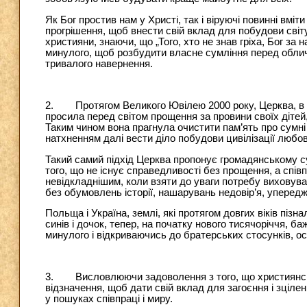
Як Бог простив нам у Христі, так і віруючі повинні вмі
прогрішення, щоб внести свій вклад для побудови світу
християни, знаючи, що „Того, хто не знав гріха, Бог за 
минулого, щоб розбудити власне сумління перед облич
тривалого навернення.
2. Протягом Великого Ювілею 2000 року, Церква, в у
просила перед світом прощення за провини своїх дітей,
Таким чином вона прагнула очистити пам’ять про сумні п
натхненням далі вести діло побудови цивілізації любов
Такий самий підхід Церква пропонує громадянському су
того, що не існує справедливості без прощення, а спів
невідкладнішим, коли взяти до уваги потребу виховува
без обумовлень історії, нашарувань недовір’я, упередж
Польща і Україна, землі, які протягом довгих віків пізн
синів і дочок, тепер, на початку нового тисячоріччя, б
минулого і відкриваючись до братерських стосунків, о
3. Висловлюючи задоволення з того, що християнські
відзначення, щоб дати свій вклад для загоєння і зціле
у пошуках співпраці і миру.