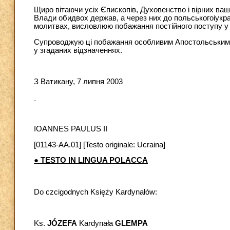
Щиро вітаючи усіх Єпископiв, Духовенство і вірних ва
Влади обидвох держав, а через них до польськогоiукраї
молитвах, висловлюю побажання постійного поступу у з
Супроводжую ці побажання особливим Апостольським Б
у згаданих відзначеннях.
З Ватикану, 7 липня 2003
IOANNES PAULUS II
[01143-AA.01] [Testo originale: Ucraina]
● TESTO IN LINGUA POLACCA
Do czcigodnych Księży Kardynałów:
Ks.
JÓZEFA
Kardynała
GLEMPA