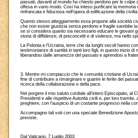
passati, davanti al mondo ha chiesto perdono per le colpe 
offesa in vario modo. Così ha inteso purificare la memoria de
rinfrancata e fiduciosa nell’opera di edificazione della civilt
Questo stesso atteggiamento essa propone alla società civi
che non esiste giustizia senza perdono e fragile sarebbe la
se si considera quanto sia necessario educare le giovani ge
storia di diffidenze, di preconcetti e di violenze, ma nello sp
La Polonia e l’Ucraina, terre che da lunghi secoli hanno co
testimonianze di santità in tanti loro figli, in questo inizio d
liberandosi dalle amarezze del passato e aprendosi a fratern
3. Mentre mi compiaccio che le comunità cristiane di Ucrai
fine di contribuire a rimarginare e guarire le ferite del pass
ricerca della collaborazione e della pace.
Nel porgere il mio saluto cordiale all’intero Episcopato, al C
Presidenti e alle rispettive Autorità civili e, per loro trami
preghiere, con l’auspicio di un costante progresso nella co
Accompagno tali voti con una speciale Benedizione Apostoli
previste.
Dal Vaticano, 7 Luglio 2003