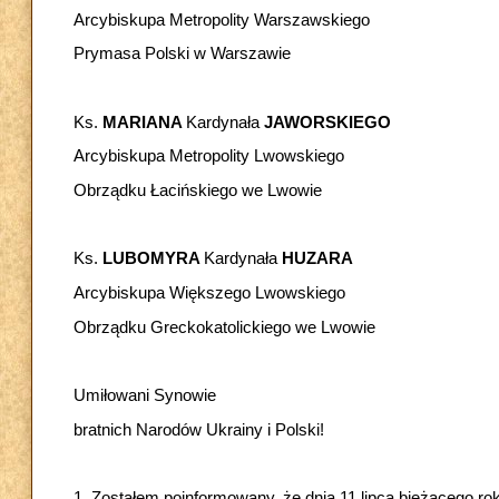
Arcybiskupa Metropolity Warszawskiego
Prymasa Polski w Warszawie
Ks.
MARIANA
Kardynała
JAWORSKIEGO
Arcybiskupa Metropolity Lwowskiego
Obrządku Łacińskiego we Lwowie
Ks.
LUBOMYRA
Kardynała
HUZARA
Arcybiskupa Większego Lwowskiego
Obrządku Greckokatolickiego we Lwowie
Umiłowani Synowie
bratnich Narodów Ukrainy i Polski!
1. Zostałem poinformowany, że dnia 11 lipca bieżącego ro