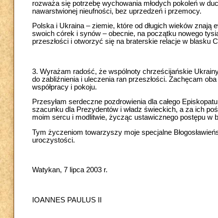
rozważa się potrzebę wychowania młodych pokoleń w duch
nawarstwionej nieufności, bez uprzedzeń i przemocy.
Polska i Ukraina – ziemie, które od długich wieków znają e
swoich córek i synów – obecnie, na początku nowego tysią
przeszłości i otworzyć się na braterskie relacje w blasku 
3. Wyrażam radość, że wspólnoty chrześcijańskie Ukrainy 
do zabliźnienia i uleczenia ran przeszłości. Zachęcam oba
współpracy i pokoju.
Przesyłam serdeczne pozdrowienia dla całego Episkopat
szacunku dla Prezydentów i władz świeckich, a za ich po
moim sercu i modlitwie, życząc ustawicznego postępu w b
Tym życzeniom towarzyszy moje specjalne Błogosławieńs
uroczystości.
Watykan, 7 lipca 2003 r.
IOANNES PAULUS II