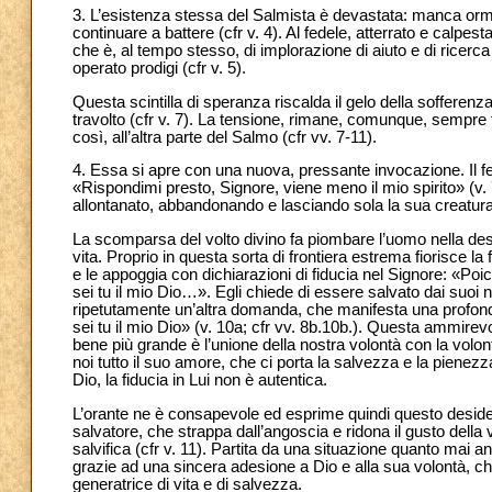
3. L’esistenza stessa del Salmista è devastata: manca orma
continuare a battere (cfr v. 4). Al fedele, atterrato e calpest
che è, al tempo stesso, di implorazione di aiuto e di ricerca d
operato prodigi (cfr v. 5).
Questa scintilla di speranza riscalda il gelo della sofferenz
travolto (cfr v. 7). La tensione, rimane, comunque, sempre f
così, all’altra parte del Salmo (cfr vv. 7-11).
4. Essa si apre con una nuova, pressante invocazione. Il fede
«Rispondimi presto, Signore, viene meno il mio spirito» (v. 
allontanato, abbandonando e lasciando sola la sua creatura
La scomparsa del volto divino fa piombare l’uomo nella deso
vita. Proprio in questa sorta di frontiera estrema fiorisce l
e le appoggia con dichiarazioni di fiducia nel Signore: «Po
sei tu il mio Dio…». Egli chiede di essere salvato dai suoi n
ripetutamente un’altra domanda, che manifesta una profonda
sei tu il mio Dio» (v. 10a; cfr vv. 8b.10b.). Questa ammir
bene più grande è l’unione della nostra volontà con la volo
noi tutto il suo amore, che ci porta la salvezza e la pienez
Dio, la fiducia in Lui non è autentica.
L’orante ne è consapevole ed esprime quindi questo desideri
salvatore, che strappa dall’angoscia e ridona il gusto della
salvifica (cfr v. 11). Partita da una situazione quanto mai a
grazie ad una sincera adesione a Dio e alla sua volontà, ch
generatrice di vita e di salvezza.