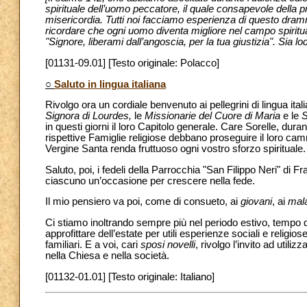
spirituale dell’uomo peccatore, il quale consapevole della p
misericordia. Tutti noi facciamo esperienza di questo dra
ricordare che ogni uomo diventa migliore nel campo spirituale 
"Signore, liberami dall’angoscia, per la tua giustizia". Sia l
[01131-09.01] [Testo originale: Polacco]
○
Saluto in lingua italiana
Rivolgo ora un cordiale benvenuto ai pellegrini di lingua itali
Signora di Lourdes,
le
Missionarie del Cuore di Maria
e le
S
in questi giorni il loro Capitolo generale. Care Sorelle, dura
rispettive Famiglie religiose debbano proseguire il loro c
Vergine Santa renda fruttuoso ogni vostro sforzo spirituale
Saluto, poi, i fedeli della Parrocchia "San Filippo Neri" di 
ciascuno un’occasione per crescere nella fede.
Il mio pensiero va poi, come di consueto, ai
giovani
, ai
mala
Ci stiamo inoltrando sempre più nel periodo estivo, tempo di 
approfittare dell’estate per utili esperienze sociali e religio
familiari. E a voi, cari
sposi novelli
, rivolgo l’invito ad util
nella Chiesa e nella società.
[01132-01.01] [Testo originale: Italiano]