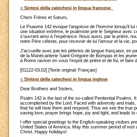
○
Sintesi della catechesi in lingua francese
Chers Frères et Sœurs,
Le Psaume 142 évoque l’angoisse de l’homme lorsqu’il lui
une situation extrême, le psalmiste prie le Seigneur avec conf
s’ouvrant ainsi à l’espérance. Nous aussi, par la prière, no
notre Père céleste, pour recevoir de lui l’amour et la vie, pour
J’accueille avec joie les pèlerins de langue française, en p
de la Manécanterie Saint-Grégoire de Bompas et les jeunes
à Rome raviver en vous l’esprit de prière et de foi, et faire
[01122-03.02] [Texte original: Français]
○
Sintesi della catechesi in lingua inglese
Dear Brothers and Sisters,
Psalm 142 is the last of the so-called Penitential Psalms. 
accomplished by the Lord. Faced with adversity and trials, 
that he will hear them and respond. Thus we see the true pow
saving love, prayer brings hope, joy and light, and leads to e
I offer special greetings to the English-speaking visitors 
United States of America. May this summer period of rest 
Christ. Happy holidays!