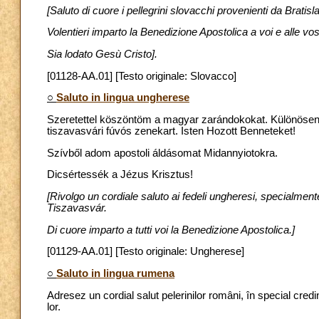
[Saluto di cuore i pellegrini slovacchi provenienti da Brati
Volentieri imparto la Benedizione Apostolica a voi e alle vos
Sia lodato Gesù Cristo].
[01128-AA.01] [Testo originale: Slovacco]
○
Saluto in lingua ungherese
Szeretettel köszöntöm a magyar zarándokokat. Különösen a
tiszavasvári fúvós zenekart. Isten Hozott Benneteket!
Szívből adom apostoli áldásomat Midannyiotokra.
Dicsértessék a Jézus Krisztus!
[Rivolgo un cordiale saluto ai fedeli ungheresi, specialment
Tiszavasvár.
Di cuore imparto a tutti voi la Benedizione Apostolica.]
[01129-AA.01] [Testo originale: Ungherese]
○
Saluto in lingua rumena
Adresez un cordial salut pelerinilor români, în special credin
lor.