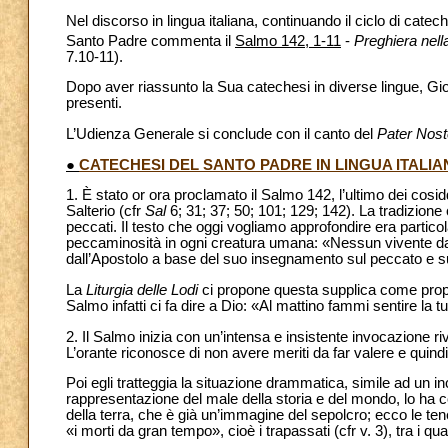
Nel discorso in lingua italiana, continuando il ciclo di catech
Santo Padre commenta il
Salmo 142, 1-11
-
Preghiera nella
7.10-11).
Dopo aver riassunto la Sua catechesi in diverse lingue, Giova
presenti.
L’Udienza Generale si conclude con il canto del
Pater Nost
●
CATECHESI DEL SANTO PADRE IN LINGUA ITALIA
1. È stato or ora proclamato il Salmo 142, l’ultimo dei cosidd
Salterio (cfr
Sal
6; 31; 37; 50; 101; 129; 142). La tradizione cr
peccati. Il testo che oggi vogliamo approfondire era parti
peccaminosità in ogni creatura umana: «Nessun vivente dava
dall’Apostolo a base del suo insegnamento sul peccato e su
La
Liturgia delle Lodi
ci propone questa supplica come proposit
Salmo infatti ci fa dire a Dio: «Al mattino fammi sentire la t
2. Il Salmo inizia con un’intensa e insistente invocazione riv
L’orante riconosce di non avere meriti da far valere e quindi
Poi egli tratteggia la situazione drammatica, simile ad un in
rappresentazione del male della storia e del mondo, lo ha con
della terra, che è già un’immagine del sepolcro; ecco le ten
«i morti da gran tempo», cioè i trapassati (cfr v. 3), tra i qu