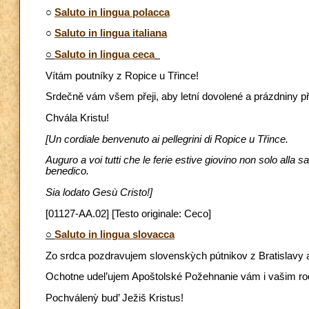
○
Saluto in lingua polacca
○
Saluto in lingua italiana
○
Saluto in lingua ceca
Vítám poutníky z Ropice u Třince!
Srdečně vám všem přeji, aby letní dovolené a prázdniny př
Chvála Kristu!
[Un cordiale benvenuto ai pellegrini di Ropice u Třince.
Auguro a voi tutti che le ferie estive giovino non solo alla s
benedico.
Sia lodato Gesù Cristo!]
[01127-AA.02] [Testo originale: Ceco]
○
Saluto in lingua slovacca
Zo srdca pozdravujem slovenskỳch pútnikov z Bratislavy 
Ochotne udel’ujem Apoštolské Požehnanie vám i vašim ro
Pochválenỳ bud’ Ježiš Kristus!