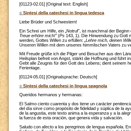
[01123-02.01] [Original text: English]
○
Sintesi della catechesi in lingua tedesca
Liebe Brüder und Schwestern!
Ein Schrei um Hilfe, ein „Notruf", ist manchmal der Begin
Treue erhöre mich!"
(
Ps
143, 1). Die Hinwendung zu Gott 
werden, Gottes Willen zu erfüllen:
„Lehre mich, deinen Will
Unseren Willen mit dem unseres himmlischen Vaters zu ve
Mit Freude grüße ich die Pilger und Besucher aus den Län
Heilsplan befreit von Angst, stärkt die Hoffnung und führt 
Gebt alle Zeugnis für den Gott des Lebens; dient seinem h
Ferientage.
[01124-05.01] [Originalsprache: Deutsch]
○
Sintesi della catechesi in lingua spagnola
Queridos hermanos y hermanas:
El Salmo ciento cuarenta y dos tiene un carácter penitencia
del día sirve como propósito de fidelidad y súplica de la a
de la angustia, este texto anima a la esperanza y a la aleg
la fuerza de esta oración, que genera vida y salvación.
Saludo con afecto a los peregrinos de lengua española. E