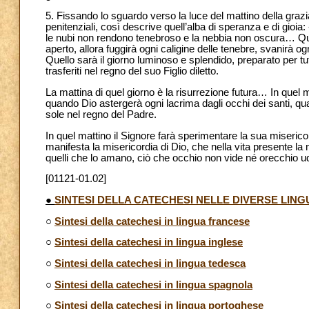
5. Fissando lo sguardo verso la luce del mattino della gra
penitenziali, così descrive quell’alba di speranza e di gioi
le nubi non rendono tenebroso e la nebbia non oscura… Qu
aperto, allora fuggirà ogni caligine delle tenebre, svanirà 
Quello sarà il giorno luminoso e splendido, preparato per tutt
trasferiti nel regno del suo Figlio diletto.
La mattina di quel giorno è la risurrezione futura… In quel matt
quando Dio astergerà ogni lacrima dagli occhi dei santi, qua
sole nel regno del Padre.
In quel mattino il Signore farà sperimentare la sua miseric
manifesta la misericordia di Dio, che nella vita presente la
quelli che lo amano, ciò che occhio non vide né orecchio ud
[01121-01.02]
●
SINTESI DELLA CATECHESI NELLE DIVERSE LING
○
Sintesi della catechesi in lingua francese
○
Sintesi della catechesi in lingua inglese
○
Sintesi della catechesi in lingua tedesca
○
Sintesi della catechesi in lingua spagnola
○
Sintesi della catechesi in lingua portoghese