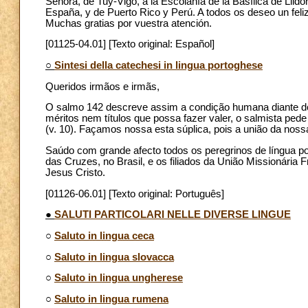
Señora, de Tuy-Vigo, a la Escolanía de la Basílica de Llid
España, y de Puerto Rico y Perú. A todos os deseo un feliz
Muchas gratias por vuestra atención.
[01125-04.01] [Texto original: Español]
○
Sintesi della catechesi in lingua portoghese
Queridos irmãos e irmãs,
O salmo 142 descreve assim a condição humana diante do
méritos nem títulos que possa fazer valer, o salmista pe
(v. 10). Façamos nossa esta súplica, pois a união da nos
Saúdo com grande afecto todos os peregrinos de língua p
das Cruzes, no Brasil, e os filiados da União Missionária 
Jesus Cristo.
[01126-06.01] [Texto original: Português]
●
SALUTI PARTICOLARI NELLE DIVERSE LINGUE
○
Saluto in lingua ceca
○
Saluto in lingua slovacca
○
Saluto in lingua ungherese
○
Saluto in lingua rumena