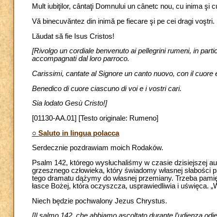
Mult iubiţilor, cântaţi Domnului un cânetc nou, cu inima şi c
Vă binecuvăntez din inimă pe fiecare şi pe cei dragi voştri.
Lăudat să fie Isus Cristos!
[Rivolgo un cordiale benvenuto ai pellegrini rumeni, in partico
accompagnati dal loro parroco.
Carissimi, cantate al Signore un canto nuovo, con il cuore e
Benedico di cuore ciascuno di voi e i vostri cari.
Sia lodato Gesù Cristo!]
[01130-AA.01] [Testo originale: Rumeno]
○
Saluto in lingua polacca
Serdecznie pozdrawiam moich Rodaków.
Psalm 142, którego wysłuchaliśmy w czasie dzisiejszej 
grzesznego człowieka, który świadomy własnej słabości pr
tego dramatu dążymy do własnej przemiany. Trzeba pamięt
łasce Bożej, która oczyszcza, usprawiedliwia i uświęca. 
Niech będzie pochwalony Jezus Chrystus.
[Il salmo 142, che abbiamo ascoltato durante l’udienza odie