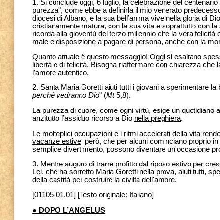
1. Si conclude oggi, 6 luglio, la celebrazione del centenario
purezza", come ebbe a definirla il mio venerato predecessor
diocesi di Albano, e la sua bell’anima vive nella gloria di D
cristianamente matura, con la sua vita e soprattutto con la
ricorda alla gioventù del terzo millennio che la vera felicità 
male e disposizione a pagare di persona, anche con la mort
Quanto attuale è questo messaggio! Oggi si esaltano spesso il
libertà e di felicità. Bisogna riaffermare con chiarezza che
l'amore autentico.
2. Santa Maria Goretti aiuti tutti i giovani a sperimentare la 
perché vedranno Dio
" (
Mt
5,8).
La purezza di cuore, come ogni virtù, esige un quotidiano a
anzitutto l’assiduo ricorso a Dio
nella preghiera
.
Le molteplici occupazioni e i ritmi accelerati della vita rend
vacanze estive
, però, che per alcuni cominciano proprio in 
semplice divertimento, possono diventare un'occasione propiz
3. Mentre auguro di trarre profitto dal riposo estivo per cre
Lei, che ha sorretto Maria Goretti nella prova, aiuti tutti, sp
della castità per costruire la civiltà dell'amore.
[01105-01.01] [Testo originale: Italiano]
● DOPO L’ANGELUS