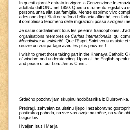
In questi giorni è entrata in vigore la
Convenzione Internazi
adottata dall'ONU nel 1990. Questo strumento legislativo s
persona unita alla sua famiglia
. Mentre esprimo vivo compi
adesione degli Stati ne rafforzi l'efficacia affinché, con l’a
il complesso fenomeno delle migrazioni possa svolgersi nella
Je salue cordialement tous les pèlerins francophones. J’ad
organisations membres de
Caritas internationalis
, qui com
Mondialiser la solidarité
. Que l’Esprit Saint vous assiste et v
œuvre un vrai partage avec les plus pauvres !
I wish to greet those taking part in the Knanaya Catholic G
of wisdom and understanding. Upon all the English-speaking
and peace of our Lord Jesus Christ.
Srdačno pozdravljam skupinu hodočasnika iz Dubrovnika. 
Predragi, zahvalan za uistinu lijepo i nezaboravno gostopri
pastirskog pohoda, na sve vas ovdje nazočne, na vaše obit
blagoslov.
Hvaljen Isus i Marija!