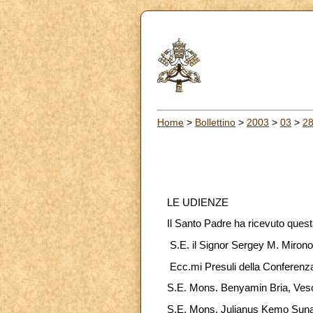
Home
>
Bollettino
>
2003
>
03
>
2
LE UDIENZE
Il Santo Padre ha ricevuto quest
S.E. il Signor Sergey M. Mirono
Ecc.mi Presuli della Conferenza
S.E. Mons. Benyamin Bria, Ves
S.E. Mons. Julianus Kemo Sunar