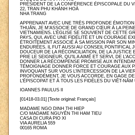
PRÉSIDENT DE LA CONFÉRENCE ÉPISCOPALE DU V
22, TRAN PHU KHÁNH HOÀ
NHA TRANG
APPRENANT AVEC UNE TRÈS PROFONDE ÉMOTION 
THUÂN, JE M’ASSOCIE DE GRAND CŒUR À LA PEINE
VIETNAMIENS. L’ÉGLISE SE SOUVIENT DE CETTE 
PAYS, QUI, AVEC UNE FIDÉLITÉ ET UN COURAGE EX
ÉTROITEMENT ASSOCIÉ À SA MISSION PAR SON MIN
ENDURÉES. IL FUT AUSSI AU CONSEIL PONTIFICAL 
DOUCEUR DE LA RÉCONCILIATION, DE LA JUSTICE 
PRIE LE SEIGNEUR, QU’IL A AIMÉ ET SERVI, DE L’A
DONNER LA RÉCOMPENSE PROMISE AUX INTENDANT
TÉMOIGNAGE DONNER FORCE ET COURAGE AUX PAS
INVOQUANT SUR VOUS L’INTERCESSION DE LA VIE
PROFONDÉMENT, JE VOUS ACCORDE, EN GAGE DE R
L’ÉPISCOPAT ET À TOUS LES FIDÈLES DU VIÊT-N
IOANNES PAULUS II
[01418-03.01] [Texte original: Français]
MADAME NGO DINH THI HIEP
C/O MADAME NGUYÊN THI HAM TIEU
CASA DI CURA PIO XI
VIA AURELIA 559
00165 ROMA