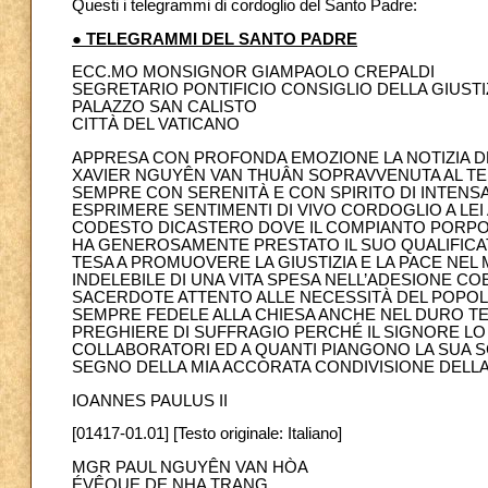
Questi i telegrammi di cordoglio del Santo Padre:
● TELEGRAMMI DEL SANTO PADRE
ECC.MO MONSIGNOR GIAMPAOLO CREPALDI
SEGRETARIO PONTIFICIO CONSIGLIO DELLA GIUSTI
PALAZZO SAN CALISTO
CITTÀ DEL VATICANO
APPRESA CON PROFONDA EMOZIONE LA NOTIZIA DE
XAVIER NGUYÊN VAN THUÂN SOPRAVVENUTA AL TE
SEMPRE CON SERENITÀ E CON SPIRITO DI INTENS
ESPRIMERE SENTIMENTI DI VIVO CORDOGLIO A LEI
CODESTO DICASTERO DOVE IL COMPIANTO PORPOR
HA GENEROSAMENTE PRESTATO IL SUO QUALIFICAT
TESA A PROMUOVERE LA GIUSTIZIA E LA PACE NEL
INDELEBILE DI UNA VITA SPESA NELL’ADESIONE C
SACERDOTE ATTENTO ALLE NECESSITÀ DEL POPOLO
SEMPRE FEDELE ALLA CHIESA ANCHE NEL DURO T
PREGHIERE DI SUFFRAGIO PERCHÉ IL SIGNORE LO 
COLLABORATORI ED A QUANTI PIANGONO LA SUA 
SEGNO DELLA MIA ACCORATA CONDIVISIONE DELLA
IOANNES PAULUS II
[01417-01.01] [Testo originale: Italiano]
MGR PAUL NGUYÊN VAN HÒA
ÉVÊQUE DE NHA TRANG