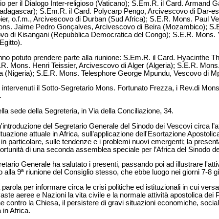
lio per il Dialogo Inter-religioso (Vaticano); S.Em.R. il Card. Armand
adagascar); S.Em.R. il Card. Polycarp Pengo, Arcivescovo di Dar-e
pier, o.f.m., Arcivescovo di Durban (Sud Africa); S.E.R. Mons. Paul V
s. Jaime Pedro Gonçalves, Arcivescovo di Beira (Mozambico); S.E
 di Kisangani (Repubblica Democratica del Congo); S.E.R. Mons. Y
Egitto).
hanno potuto prendere parte alla riunione: S.Em.R. il Card. Hyacinthe
.R. Mons. Henri Teissier, Arcivescovo di Alger (Algeria); S.E.R. Mon
a (Nigeria); S.E.R. Mons. Telesphore George Mpundu, Vescovo di M
 intervenuti il Sotto-Segretario Mons. Fortunato Frezza, i Rev.di Mon
.
lla sede della Segreteria, in Via della Conciliazione, 34.
introduzione del Segretario Generale del Sinodo dei Vescovi circa l’att
tuazione attuale in Africa, sull’applicazione dell'Esortazione Apostol
 particolare, sulle tendenze e i problemi nuovi emergenti; la presentaz
pportunità di una seconda assemblea speciale per l’Africa del Sinodo d
retario Generale ha salutato i presenti, passando poi ad illustrare l'atti
alla 9ª riunione del Consiglio stesso, che ebbe luogo nei giorni 7-8 
parola per informare circa le crisi politiche ed istituzionali in cui versa
ste aeree e Nazioni la vita civile e la normale attività apostolica dei P
one contro la Chiesa, il persistere di gravi situazioni economiche, soci
 in Africa.