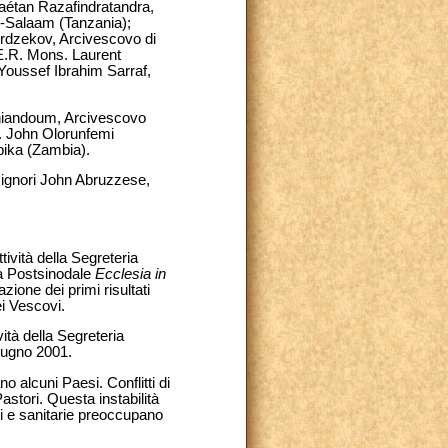
 Gaétan Razafindratandra,
s-Salaam (Tanzania);
erdzekov, Arcivescovo di
.R. Mons. Laurent
oussef Ibrahim Sarraf,
 Thiandoum, Arcivescovo
s. John Olorunfemi
pika (Zambia).
signori John Abruzzese,
ività della Segreteria
ica Postsinodale
Ecclesia in
ione dei primi risultati
ei Vescovi.
vità della Segreteria
giugno 2001.
no alcuni Paesi. Conflitti di
astori. Questa instabilità
ali e sanitarie preoccupano