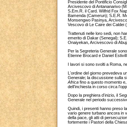
Presidente del Pontificio Consig
Arcivescovo di Antananarivo (M
S.Em.R. il Card. Wilfrid Fox Na
Bamenda (Camerun); S.E.R. Mon
Monsengwo Pasinya, Arcivescovo
Vescovo di Le Caire dei Caldei (
Trattenuti nelle loro sedi, non 
emerito di Dakar (Senegal); S.E
Onaiyekan, Arcivescovo di Abuj
Per la Segreteria Generale sono
Etienne Brocard e Daniel Estivill
I lavori si sono svolti a Roma, ne
L'ordine del giorno prevedeva un'
Generale; la discussione sulla si
Africa
fino a questo momento e, in
dell’inchiesta in corso circa l’o
Dopo la preghiera d'inizio, il Seg
Generale nel periodo successivo 
Quindi, i presenti hanno preso la 
vario genere turbano ancora in va
della pace, gli atti di persecuzi
fortemente i Pastori della Chiesa