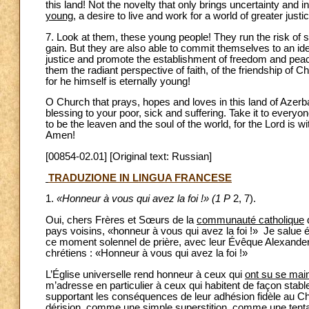
this land! Not the novelty that only brings uncertainty and in
young
, a desire to live and work for a world of greater justic
7. Look at them, these young people! They run the risk of s
gain. But they are also able to commit themselves to an idea
justice and promote the establishment of freedom and peace
them the radiant perspective of faith, of the friendship of Ch
for he himself is eternally young!
O Church that prays, hopes and loves in this land of Azerb
blessing to your poor, sick and suffering. Take it to everyo
to be the leaven and the soul of the world, for the Lord is 
Amen!
[00854-02.01] [Original text: Russian]
TRADUZIONE IN LINGUA FRANCESE
1.
«Honneur à vous qui avez la foi !» (1 P
2, 7).
Oui, chers Frères et Sœurs de la
communauté catholique
pays voisins, «honneur à vous qui avez la foi !» Je salue
ce moment solennel de prière, avec leur Évêque Alexander. 
chrétiens : «Honneur à vous qui avez la foi !»
L’Église universelle rend honneur à ceux qui
ont su se mai
m’adresse en particulier à ceux qui habitent de façon stab
supportant les conséquences de leur adhésion fidèle au Ch
dérision, comme une simple superstition, comme une tentati