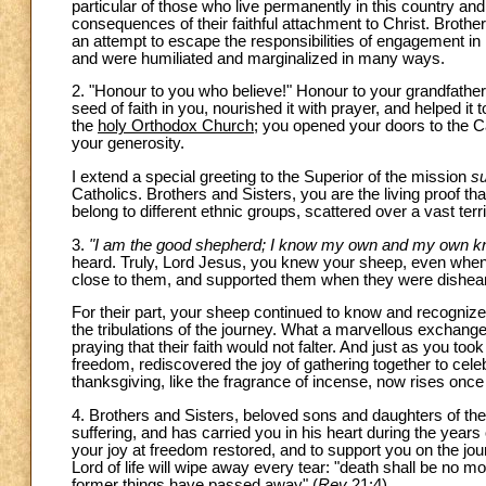
particular of those who live permanently in this country a
consequences of their faithful attachment to Christ. Broth
an attempt to escape the responsibilities of engagement in
and were humiliated and marginalized in many ways.
2. "Honour to you who believe!" Honour to your grandfathe
seed of faith in you, nourished it with prayer, and helped it 
the
holy Orthodox Church
; you opened your doors to the Ca
your generosity.
I extend a special greeting to the Superior of the mission
su
Catholics. Brothers and Sisters, you are the living proof t
belong to different ethnic groups, scattered over a vast ter
3.
"I am the good shepherd; I know my own and my own 
heard. Truly, Lord Jesus, you knew your sheep, even whe
close to them, and supported them when they were disheart
For their part, your sheep continued to know and recognize
the tribulations of the journey. What a marvellous exchange!
praying that their faith would not falter. And just as you to
freedom, rediscovered the joy of gathering together to celeb
thanksgiving, like the fragrance of incense, now rises onc
4. Brothers and Sisters, beloved sons and daughters of th
suffering, and has carried you in his heart during the years
your joy at freedom restored, and to support you on the jo
Lord of life will wipe away every tear: "death shall be no m
former things have passed away" (
Rev
21:4).