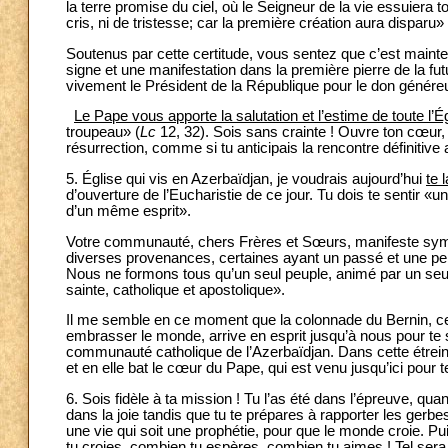
la terre promise du ciel, où le Seigneur de la vie essuiera to
cris, ni de tristesse; car la première création aura disparu» 
Soutenus par cette certitude, vous sentez que c’est main
signe et une manifestation dans la première pierre de la fut
vivement le Président de la République pour le don généreux
Le Pape vous apporte la salutation et l’estime de toute l’É
troupeau» (
Lc
12, 32). Sois sans crainte ! Ouvre ton cœur, 
résurrection, comme si tu anticipais la rencontre définitive 
5. Église qui vis en Azerbaïdjan, je voudrais aujourd’hui
te 
d’ouverture de l’Eucharistie de ce jour. Tu dois te sentir «u
d’un même esprit».
Votre communauté, chers Frères et Sœurs, manifeste symb
diverses provenances, certaines ayant un passé et une pers
Nous ne formons tous qu’un seul peuple, animé par un seul E
sainte, catholique et apostolique».
Il me semble en ce moment que la colonnade du Bernin, ces
embrasser le monde, arrive en esprit jusqu’à nous pour te se
communauté catholique de l’Azerbaïdjan. Dans cette étreinte
et en elle bat le cœur du Pape, qui est venu jusqu’ici pour te 
6. Sois fidèle à ta mission ! Tu l’as été dans l’épreuve, qu
dans la joie tandis que tu te prépares à rapporter les gerbe
une vie qui soit une prophétie, pour que le monde croie. Pu
tu croies, combien tu espères, combien tu aimes ! Tel sera