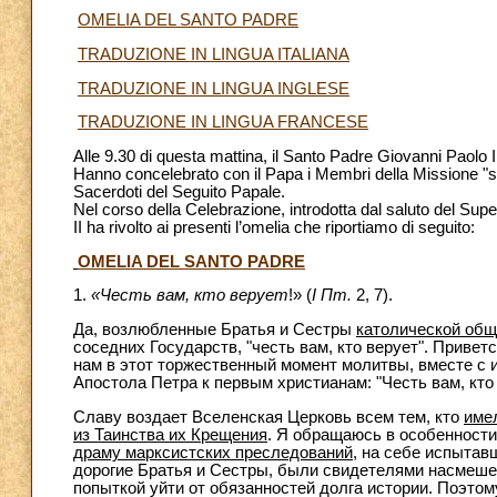
OMELIA DEL SANTO PADRE
TRADUZIONE IN LINGUA ITALIANA
TRADUZIONE IN LINGUA INGLESE
TRADUZIONE IN LINGUA FRANCESE
Alle 9.30 di questa mattina, il Santo Padre Giovanni Paolo 
Hanno concelebrato con il Papa i Membri della Missione "sui i
Sacerdoti del Seguito Papale.
Nel corso della Celebrazione, introdotta dal saluto del Supe
II ha rivolto ai presenti l’omelia che riportiamo di seguito:
OMELIA DEL SANTO PADRE
1.
«Честь вам, кто верует
!» (
I Пт.
2, 7).
Да, возлюбленные Братья и Сестры
католической об
соседних Государств, "честь вам, кто верует". Приве
нам в этот торжественный момент молитвы, вместе с 
Апостола Петра к первым христианам: "Честь вам, кто 
Славу воздает Вселенская Церковь всем тем, кто
име
из Таинства их Крещения
. Я обращаюсь в особенности
драму марксистских преследований
, на себе испытав
дорогие Братья и Сестры, были свидетелями насмешек
попыткой уйти от обязанностей долга истории. Поэтом