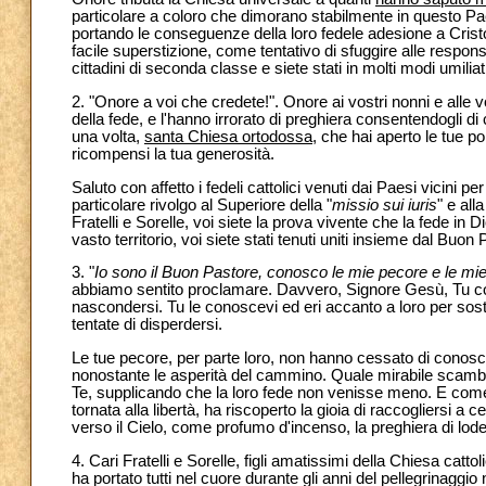
particolare a coloro che dimorano stabilmente in questo 
portando le conseguenze della loro fedele adesione a Cristo. 
facile superstizione, come tentativo di sfuggire alle responsa
cittadini di seconda classe e siete stati in molti modi umilia
2. "Onore a voi che credete!". Onore ai vostri nonni e alle v
della fede, e l'hanno irrorato di preghiera consentendogli di
una volta,
santa Chiesa ortodossa
, che hai aperto le tue po
ricompensi la tua generosità.
Saluto con affetto i fedeli cattolici venuti dai Paesi vicini pe
particolare rivolgo al Superiore della "
missio sui iuris
" e all
Fratelli e Sorelle, voi siete la prova vivente che la fede in D
vasto territorio, voi siete stati tenuti uniti insieme dal Buon
3. "
Io sono il Buon Pastore, conosco le mie pecore e le 
abbiamo sentito proclamare. Davvero, Signore Gesù, Tu co
nascondersi. Tu le conoscevi ed eri accanto a loro per sos
tentate di disperdersi.
Le tue pecore, per parte loro, non hanno cessato di conoscerT
nonostante le asperità del cammino. Quale mirabile scambio! 
Te, supplicando che la loro fede non venisse meno. E come T
tornata alla libertà, ha riscoperto la gioia di raccogliersi
verso il Cielo, come profumo d'incenso, la preghiera di lode
4. Cari Fratelli e Sorelle, figli amatissimi della Chiesa cattol
ha portato tutti nel cuore durante gli anni del pellegrinaggi