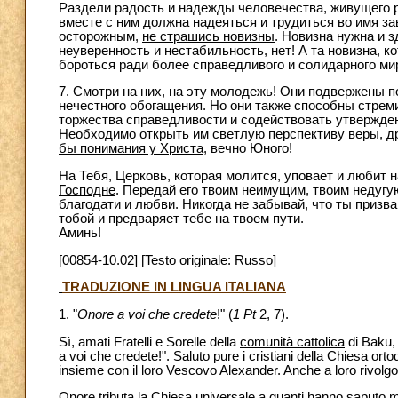
Раздели радость и надежды человечества, живущего ря
вместе с ним должна надеяться и трудиться во имя
за
осторожным,
не страшись новизны
. Новизна нужна и з
неуверенность и нестабильность, нет! А та новизна, 
бороться ради более справедливого и солидарного ми
7. Смотри на них, на эту молодежь! Они подвержены 
нечестного обогащения. Но они также способны стреми
торжества справедливости и содействовать утвержден
Необходимо открыть им светлую перспективу веры, 
бы понимания у Христа
, вечно Юного!
На Тебя, Церковь, которая молится, уповает и любит 
Господне
. Передай его твоим неимущим, твоим недуг
благодати и любви. Никогда не забывай, что ты призв
тобой и предваряет тебе на твоем пути.
Аминь!
[00854-10.02] [Testo originale: Russo]
TRADUZIONE IN LINGUA ITALIANA
1. "
Onore a voi che credete
!" (
1 Pt
2, 7).
Sì, amati Fratelli e Sorelle della
comunità cattolica
di Baku, 
a voi che credete!". Saluto pure i cristiani della
Chiesa orto
insieme con il loro Vescovo Alexander. Anche a loro rivolgo i
Onore tributa la Chiesa universale a quanti
hanno saputo ma