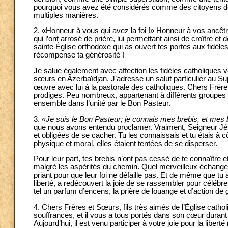
pourquoi vous avez été considérés comme des citoyens de
multiples manières.
2. «Honneur à vous qui avez la foi !» Honneur à vos ancêtre
qui l’ont arrosé de prière, lui permettant ainsi de croître et 
sainte Église orthodoxe
qui as ouvert tes portes aux fidèle
récompense ta générosité !
Je salue également avec affection les fidèles catholiques v
sœurs en Azerbaïdjan. J’adresse un salut particulier au Su
œuvre avec lui à la pastorale des catholiques. Chers Frère
prodiges. Peu nombreux, appartenant à différents groupes e
ensemble dans l’unité par le Bon Pasteur.
3.
«Je suis le Bon Pasteur; je connais mes brebis, et mes
que nous avons entendu proclamer. Vraiment, Seigneur Jés
et obligées de se cacher. Tu les connaissais et tu étais à 
physique et moral, elles étaient tentées de se disperser.
Pour leur part, tes brebis n’ont pas cessé de te connaître e
malgré les aspérités du chemin. Quel merveilleux échange ! Tu
priant pour que leur foi ne défaille pas. Et de même que t
liberté, a redécouvert la joie de se rassembler pour célébr
tel un parfum d’encens, la prière de louange et d’action de 
4. Chers Frères et Sœurs, fils très aimés de l’Église catho
souffrances, et il vous a tous portés dans son cœur durant
Aujourd’hui, il est venu participer à votre joie pour la libert