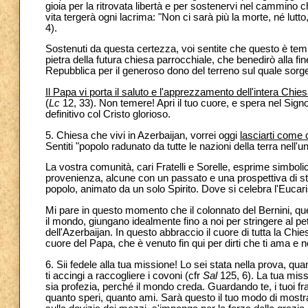
gioia per la ritrovata libertà e per sostenervi nel cammino 
vita tergerà ogni lacrima: "Non ci sarà più la morte, né lut
4).
Sostenuti da questa certezza, voi sentite che questo è tem
pietra della futura chiesa parrocchiale, che benedirò alla f
Repubblica per il generoso dono del terreno sul quale sorger
Il Papa vi porta il saluto e l'apprezzamento dell'intera Chies
(
Lc
12, 33). Non temere! Apri il tuo cuore, e spera nel Signo
definitivo col Cristo glorioso.
5. Chiesa che vivi in Azerbaijan, vorrei oggi
lasciarti come
Sentiti "popolo radunato da tutte le nazioni della terra nell'uni
La vostra comunità, cari Fratelli e Sorelle, esprime simbol
provenienza, alcune con un passato e una prospettiva di stab
popolo, animato da un solo Spirito. Dove si celebra l'Eucaris
Mi pare in questo momento che il colonnato del Bernini, que
il mondo, giungano idealmente fino a noi per stringere al pe
dell'Azerbaijan. In questo abbraccio il cuore di tutta la Ch
cuore del Papa, che è venuto fin qui per dirti che ti ama e n
6. Sii fedele alla tua missione! Lo sei stata nella prova, qua
ti accingi a raccogliere i covoni (cfr
Sal
125, 6). La tua miss
sia profezia, perché il mondo creda. Guardando te, i tuoi fr
quanto speri, quanto ami. Sarà questo il tuo modo di mostr