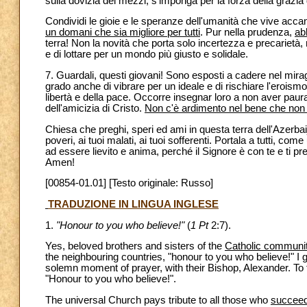
sulla dovizia dei mezzi, s'imponga per la forza della grazia d
Condividi le gioie e le speranze dell'umanità che vive accan
un domani che sia migliore per tutti
. Pur nella prudenza,
abb
terra! Non la novità che porta solo incertezza e precarietà, 
e di lottare per un mondo più giusto e solidale.
7. Guardali, questi giovani! Sono esposti a cadere nel mirag
grado anche di vibrare per un ideale e di rischiare l'eroismo de
libertà e della pace. Occorre insegnar loro a non aver paura
dell'amicizia di Cristo.
Non c'è ardimento nel bene che non 
Chiesa che preghi, speri ed ami in questa terra dell'Azerba
poveri, ai tuoi malati, ai tuoi sofferenti. Portala a tutti, 
ad essere lievito e anima, perché il Signore è con te e ti 
Amen!
[00854-01.01] [Testo originale: Russo]
TRADUZIONE IN LINGUA INGLESE
1.
"Honour to you who believe!"
(
1 Pt
2:7).
Yes, beloved brothers and sisters of the
Catholic communi
the neighbouring countries, "honour to you who believe!" I g
solemn moment of prayer, with their Bishop, Alexander. To t
"Honour to you who believe!".
The universal Church pays tribute to all those who
succeed