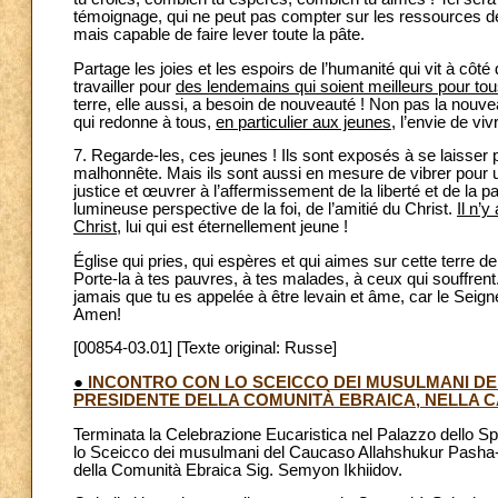
témoignage, qui ne peut pas compter sur les ressources des
mais capable de faire lever toute la pâte.
Partage les joies et les espoirs de l’humanité qui vit à côté d
travailler pour
des lendemains qui soient meilleurs pour to
terre, elle aussi, a besoin de nouveauté ! Non pas la nouve
qui redonne à tous,
en particulier aux jeunes
, l’envie de vi
7. Regarde-les, ces jeunes ! Ils sont exposés à se laisser p
malhonnête. Mais ils sont aussi en mesure de vibrer pour un
justice et œuvrer à l’affermissement de la liberté et de la pai
lumineuse perspective de la foi, de l’amitié du Christ.
Il n’
Christ
, lui qui est éternellement jeune !
Église qui pries, qui espères et qui aimes sur cette terre d
Porte-la à tes pauvres, à tes malades, à ceux qui souffren
jamais que tu es appelée à être levain et âme, car le Seigneu
Amen!
[00854-03.01] [Texte original: Russe]
●
INCONTRO CON LO SCEICCO DEI MUSULMANI DE
PRESIDENTE DELLA COMUNITÀ EBRAICA, NELLA 
Terminata la Celebrazione Eucaristica nel Palazzo dello Spo
lo Sceicco dei musulmani del Caucaso Allahshukur Pasha-Z
della Comunità Ebraica Sig. Semyon Ikhiidov.