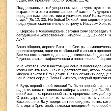
будет, ибо прежнее прошло" (
Откр.
21, 4).
Поддержанные этой уверенностью, вы чувствуете, чт
выражением этого является первый камень будущего 
передает вам приветствие и уважение всей Католичес
стадо" (Лк 12, 33). Не бойся! Открой твое сердце и у
предвкушая окончательную встречу с Иисусом Христо
5. Церковь в Азербайджане, сегодня хочу
заповедать 
сегодняшней Божественной Литургии. Ощущай себя "н
духа".
Ваша община, дорогие Братья и Сестры, символически
происхождения, одни со стабильной жизнью в прошлом 
Все мы составляем один народ, оживляемый единым Д
"единая, святая, кафолическая и апостольская" Церко
Мне кажется, что в настоящий момент колоннада Берни
чтобы объять мир, - как бы достигает нас, чтобы при
Иисуса Христа и Его Церкви. В этих объятиях сердце в
ней бьется сердце Папы Римского, который приехал сю
6. Будь верной твоей миссии! Ты была верной в испыта
радости, когда готовишься собирать снопы (ср.
Пс.
25,
своей жизнью, призванной стать пророчеством, дабы ув
Страны узреть то, во что ты веришь, на что ты упова
Воскресшего. Да утвердится твое свидетельство, кото
благодати Христовой, закваски невидимой, но способно