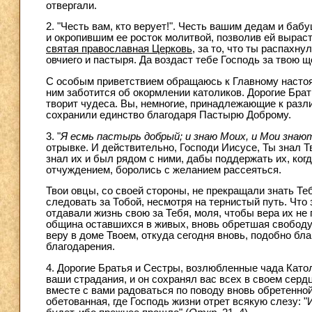
отвергали.
2. "Честь вам, кто верует!". Честь вашим дедам и ба
и окропившим ее росток молитвой, позволив ей вырасти
святая православная Церковь
, за то, что ты распахн
овчиего и пастыря. Да воздаст тебе Господь за твою щ
С особым приветствием обращаюсь к Главному насто
ним заботится об окормлении католиков. Дорогие Брать
творит чудеса. Вы, немногие, принадлежающие к разл
сохранили единство благодаря Пастырю Доброму.
3. "
Я есмь пастырь добрый; и знаю Моих, и Мои знаю
отрывке. И действительно, Господи Иисусе, Ты знал Т
знал их и был рядом с ними, дабы поддержать их, ко
отчуждением, боролись с желанием рассеяться.
Твои овцы, со своей стороны, не прекращали знать Те
следовать за Тобой, несмотря на тернистый путь. Что 
отдавали жизнь свою за Тебя, моля, чтобы вера их не п
община оставшихся в живых, вновь обретшая свободу
веру в доме Твоем, откуда сегодня вновь, подобно б
благодарения.
4. Дорогие Братья и Сестры, возлюбленные чада Като
ваши страдания, и он сохранял вас всех в своем серд
вместе с вами радоваться по поводу вновь обретенной
обетованная, где Господь жизни отрет всякую слезу: "И