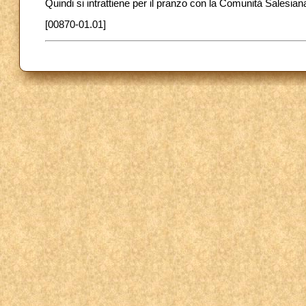
Quindi si intrattiene per il pranzo con la Comunità Salesia
[00870-01.01]