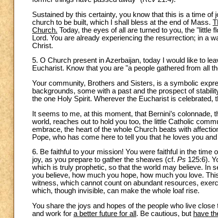
Sustained by this certainty, you know that this is a time of j
church to be built, which I shall bless at the end of Mass.
T
Church.
Today, the eyes of all are turned to you, the "little fl
Lord. You are already experiencing the resurrection; in a wa
Christ.
5. O Church present in Azerbaijan, today I would like to l
Eucharist. Know that you are "a people gathered from all the 
Your community, Brothers and Sisters, is a symbolic express
backgrounds, some with a past and the prospect of stability
the one Holy Spirit. Wherever the Eucharist is celebrated, t
It seems to me, at this moment, that Bernini’s colonnade, t
world, reaches out to hold you too, the little Catholic comm
embrace, the heart of the whole Church beats with affection
Pope, who has come here to tell you that he loves you and
6. Be faithful to your mission! You were faithful in the time 
joy, as you prepare to gather the sheaves (cf.
Ps
125:6). Yo
which is truly prophetic, so that the world may believe. In
you believe, how much you hope, how much you love. This w
witness, which cannot count on abundant resources, exercis
which, though invisible, can make the whole loaf rise.
You share the joys and hopes of the people who live close
and work for
a better future for all
. Be cautious, but
have th