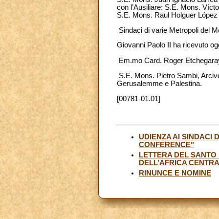
con l’Ausiliare: S.E. Mons. Víc
S.E. Mons. Raul Holguer López
Sindaci di varie Metropoli del M
Giovanni Paolo II ha ricevuto og
Em.mo Card. Roger Etchegara
S.E. Mons. Pietro Sambi, Arcives
Gerusalemme e Palestina.
[00781-01.01]
UDIENZA AI SINDACI
CONFERENCE"
LETTERA DEL SANTO 
DELL’AFRICA CENTR
RINUNCE E NOMINE