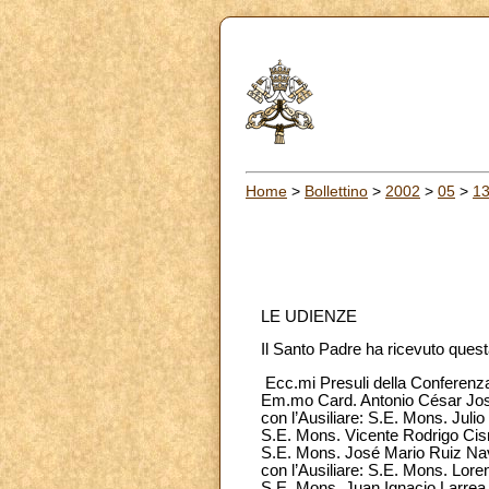
Home
>
Bollettino
>
2002
>
05
>
1
LE UDIENZE
Il Santo Padre ha ricevuto quest
Ecc.mi Presuli della Conferenza
Em.mo Card. Antonio César Jos
con l’Ausiliare: S.E. Mons. Julio
S.E. Mons. Vicente Rodrigo Cis
S.E. Mons. José Mario Ruiz Nav
con l’Ausiliare: S.E. Mons. Lorenz
S.E. Mons. Juan Ignacio Larrea