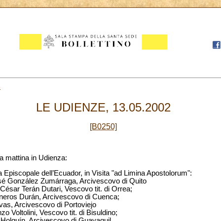
3
LE UDIENZE, 13.05.2002
[B0250]
a mattina in Udienza:
 Episcopale dell’Ecuador, in Visita "ad Limina Apostolorum":
é González Zumárraga, Arcivescovo di Quito
 César Terán Dutari, Vescovo tit. di Orrea;
neros Durán, Arcivescovo di Cuenca;
as, Arcivescovo di Portoviejo
o Voltolini, Vescovo tit. di Bisuldino;
 Holguín, Arcivescovo di Guayaquil