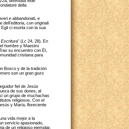
za, diventata fede
Fondatore della
overi e abbandonati, e
dell'editoria, con originali
. Egli ci esorta con la sua
 Escritura
" (
Lc
24, 28). En
del hombre y Maestro
Tras su encuentro con Él,
omunidad cristiana para
n Bosco y de la tradición
 Romero son un gran gozo
seguidor fiel de Jesús
queza de sus dones, al
e sí un grupo de muchachas
itutos religiosos. Con el
esús y María, floreciente
una vida mejor a la
un servicio apasionado,
a de un religioso ejemplar,