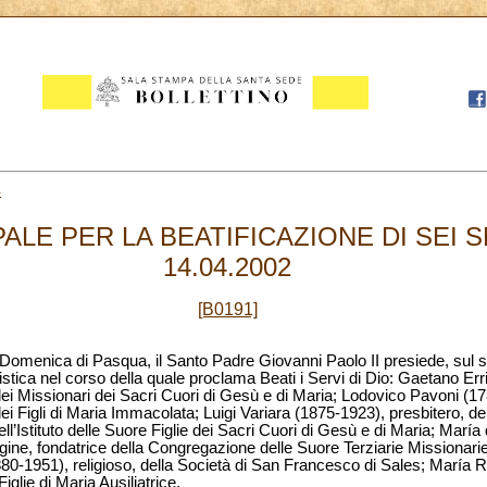
4
ALE PER LA BEATIFICAZIONE DI SEI SE
14.04.2002
[B0191]
II Domenica di Pasqua, il Santo Padre Giovanni Paolo II presiede, sul s
stica nel corso della quale proclama Beati i Servi di Dio: Gaetano Err
ei Missionari dei Sacri Cuori di Gesù e di Maria; Lodovico Pavoni (17
i Figli di Maria Immacolata; Luigi Variara (1875-1923), presbitero, de
l’Istituto delle Suore Figlie dei Sacri Cuori di Gesù e di Maria; María
ine, fondatrice della Congregazione delle Suore Terziarie Missionar
(1880-1951), religioso, della Società di San Francesco di Sales; Mar
Figlie di Maria Ausiliatrice.