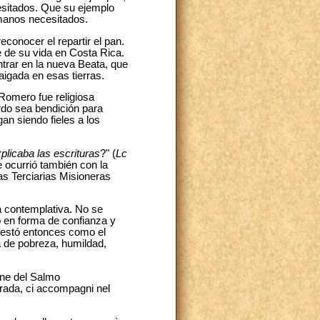
esitados. Que su ejemplo
rmanos necesitados.
reconocer el repartir el pan.
e de su vida en Costa Rica.
ntrar en la nueva Beata, que
aigada en esas tierras.
 Romero fue religiosa
erdo sea bendición para
an siendo fieles a los
licaba las escrituras
?" (
Lc
 ocurrió también con la
s Terciarias Misioneras
da contemplativa. No se
 en forma de confianza y
festó entonces como el
a de pobreza, humildad,
one del Salmo
trada, ci accompagni nel