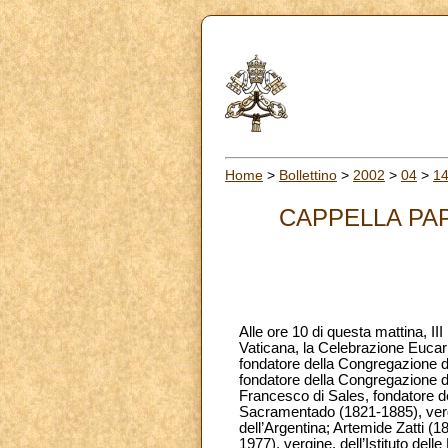
Home
>
Bollettino
>
2002
>
04
>
1
CAPPELLA PAP
Alle ore 10 di questa mattina, I
Vaticana, la Celebrazione Eucari
fondatore della Congregazione d
fondatore della Congregazione de
Francesco di Sales, fondatore del
Sacramentado (1821-1885), verg
dell’Argentina; Artemide Zatti 
1977), vergine, dell’Istituto delle 