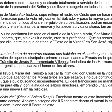
us deberes comunitarios y dedicado totalmente a servicio de los nec
e de la presencia del Señor y nos lleve a acogerlo en todos los he
ija de María Auxiliadora, supo reflejar el rostro de Cristo que se hace 
 formación para la vida religiosa en El Salvador y pasó la mayor part
ericanos, unidos ahora en el júbilo de su beatificación, podrán enco
os y enseñanzas para renovar y fortalecer su vida cristiana, tan arr
 una confianza ilimitada en el auxilio de la Virgen María, Sor María
 pobres, que, sin excluir a nadie, eran sus preferidos. ¡Que su recu
or ella, entre las que destaca la "Casa de la Virgen" en San José, sig
orazón dentro de nosotros cuando nos hablaba en el camino y nos exp
esión de aquellos discípulos primero encaminados a Emaús es lo que
 Tránsito de Jesús Sacramentado Villegas
, fundadora de las Hermana
argentina que alcanza el honor de los altares.
 llevó a María del Tránsito a buscar la intimidad con Cristo en la vi
vo que abandonar los Monasterios en que estuvo, sino que continuó
s, que siguió buscando incesantemente. El ideal franciscano se mani
a para ella y, con la ayuda de sabios directores, emprendió una vid
a una nueva Familia religiosa.
della vita
" (
Ritor. al Salmo Resp.
). Facciamo nostra questa invocazi
iamo cantato. Abbiamo bisogno che il Redentore risorto ci mostri la s
na comunione con il Padre celeste.