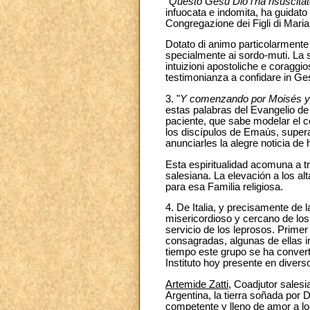
"
Questo Gesù Dio l'ha risuscitato
infuocata e indomita, ha guidato 
Congregazione dei Figli di Mari
Dotato di animo particolarmente 
specialmente ai sordo-muti. La su
intuizioni apostoliche e coraggios
testimonianza a confidare in Ge
3. "
Y comenzando por Moisés y sig
estas palabras del Evangelio d
paciente, que sabe modelar el c
los discípulos de Emaús, superad
anunciarles la alegre noticia de 
Esta espiritualidad acomuna a t
salesiana. La elevación a los a
para esa Familia religiosa.
4. De Italia, y precisamente de 
misericordioso y cercano de los
servicio de los leprosos. Prime
consagradas, algunas de ellas in
tiempo este grupo se ha convert
Instituto hoy presente en divers
Artemide Zatti
, Coadjutor salesi
Argentina, la tierra soñada por
competente y lleno de amor a lo