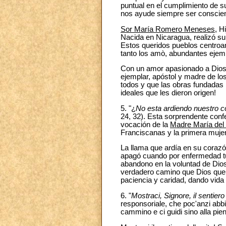
puntual en el cumplimiento de s
nos ayude siempre ser conscient
Sor María Romero Meneses
, H
Nacida en Nicaragua, realizó su
Estos queridos pueblos centroam
tanto los amò, abundantes ejempl
Con un amor apasionado a Dios y
ejemplar, apóstol y madre de los
todos y que las obras fundadas p
ideales que les dieron origen!
5. "¿
No esta ardiendo nuestro c
24, 32). Esta sorprendente conf
vocación de la
Madre María del
Franciscanas y la primera mujer 
La llama que ardía en su corazón
apagó cuando por enfermedad tu
abandono en la voluntad de Dio
verdadero camino que Dios querí
paciencia y caridad, dando vida 
6. "
Mostraci, Signore, il sentiero 
responsoriale, che poc'anzi abb
cammino e ci guidi sino alla pie