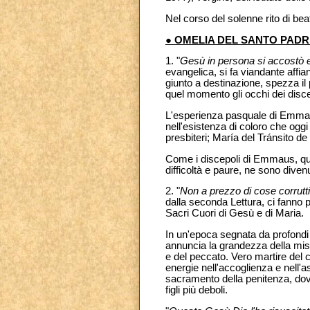
Nel corso del solenne rito di bea
● OMELIA DEL SANTO PADR
1. "
Gesù in persona si accostò
evangelica, si fa viandante affia
giunto a destinazione, spezza il 
quel momento gli occhi dei discep
L'esperienza pasquale di Emma
nell'esistenza di coloro che oggi 
presbiteri; María del Tránsito 
Come i discepoli di Emmaus, que
difficoltà e paure, ne sono diven
2. "
Non a prezzo di cose corruttibi
dalla seconda Lettura, ci fanno
Sacri Cuori di Gesù e di Maria.
In un'epoca segnata da profondi c
annuncia la grandezza della mis
e del peccato. Vero martire del c
energie nell'accoglienza e nell'as
sacramento della penitenza, dove
figli più deboli.