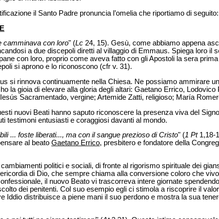
tificazione il Santo Padre pronuncia l’omelia che riportiamo di seguito:
E
 e camminava con loro
" (
Lc
24, 15). Gesù, come abbiamo appena ascol
ncandosi a due discepoli diretti al villaggio di Emmaus. Spiega loro il s
pane con loro, proprio come aveva fatto con gli Apostoli la sera prima
oli si aprono e lo riconoscono (cfr v. 31).
us si rinnova continuamente nella Chiesa. Ne possiamo ammirare un
ho la gioia di elevare alla gloria degli altari: Gaetano Errico, Lodovico
de Iesús Sacramentado, vergine; Artemide Zatti, religioso; María Rom
sti nuovi Beati hanno saputo riconoscere la presenza viva del Signo
uti testimoni entusiasti e coraggiosi davanti al mondo.
li ... foste liberati..., ma con il sangue prezioso di Cristo
" (
1 Pt
1,18-1
 pensare al beato
Gaetano Errico
, presbitero e fondatore della Congreg
ambiamenti politici e sociali, di fronte al rigorismo spirituale dei gia
ericordia di Dio, che sempre chiama alla conversione coloro che vivon
onfessionale, il nuovo Beato vi trascorreva intere giornate spendendo 
colto dei penitenti. Col suo esempio egli ci stimola a riscoprire il valo
 Iddio distribuisce a piene mani il suo perdono e mostra la sua tener