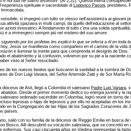
 e noi tutti ne siamo testimoni
" (
At
2,31). Questa intima consapevolez
l'esperienza spirituale e sacerdotale di
Lodovico Pavoni
, presbitero, 
a Immacolata.
sensibile, si impegnò con tutto se stesso nell'assistenza ai giovani p
a attività spaziava in molti campi, da quello dell'educazione al settore 
e azioni innovatrici. A fondamento di tutto c'era una solida spiritualità
sù e a immergerci sempre più nel mistero del suo amore.
uiendo por los profetas les explicó lo que se refería a él en toda la
e hoy, Jesús se manifiesta como compañero en el camino de la vida 
orazón e iluminar la mente para que comprenda el designio de Dios. 
o el abatimiento y la confusión, volvieron por su pie a la naciente c
haber visto al Señor resucitado.
res de los nuevos beatos que buscaron la santidad a la sombra de Do
ltares de Don Luigi Variara, del Señor Artemide Zatti y de Sor María
la diócesis de Asti, llegó a Colombia el salesiano
Padre Luis Variara
, 
 abatidos. Desde el primer momento dedicó su energía juvenil y la ri
r salesiano ordenado sacerdote en Colombia, logró reunir en torno d
cluso leprosas o hijas de leprosos y por ello no aceptadas en los Inst
ido en la Congregación de las Hijas de los Sagrados Corazones de J
os países.
ano, salió con su familia de la diócesis de Reggio Emilia en busca de 
 Don Bosco. Allí descubrió su vocación salesiana, que se concretó en 
s enfermos. Sus casi cincuenta años en Viedma representan la histori