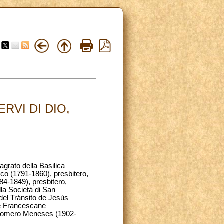
RVI DI DIO,
agrato della Basilica
ico (1791-1860), presbitero,
84-1849), presbitero,
lla Società di San
 del Tránsito de Jesús
ie Francescane
ía Romero Meneses (1902-