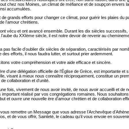
rtout chez nos Moines, un climat de méfiance et de soupçon envers la 
nsi accumulées.
t de grands efforts pour changer ce climat, pour guérir les plaies du 
et de l'amour chrétiens.
 ont vécu et ont avancé ensemble. Durant les dix siècles successifs, 
. A l'aube du XXIème siècle, il est notre devoir de revenir au chemin
ra pas facile d'oublier dix siècles de séparation, caractérisés par nom
 des efforts, il nous faudra lutter, et surtout prier ardemment.
icitons votre compréhension et votre aide efficace et sincère.
re d'une délégation officielle de l'Église de Grèce, est importante et s
lle, visant à mieux nous connaître réciproquement, constitue un pre
 collaboration et d'unité.
 fois, vivement de nous avoir invité, de nous avoir accueilli et de 
rès important réalisé par vos congrégations romaines. Nous souhaitons
 but et ouvre une nouvelle ère d'amour chrétien et de collaboration ef
 vous remettre un Message que vous adresse l'Archevêque d'Athènes 
, et de vous offrir, Sainteté, le cadeau qu'il vous envoie en souvenir 