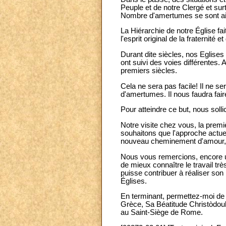
Peuple et de notre Clergé et su
Nombre d'amertumes se sont ai
La Hiérarchie de notre Église fai
l'esprit original de la fraternité 
Durant dite siècles, nos Eglises
ont suivi des voies différentes
premiers siècles.
Cela ne sera pas facile! Il ne se
d'amertumes. Il nous faudra faire
Pour atteindre ce but, nous soll
Notre visite chez vous, la premiè
souhaitons que l'approche actue
nouveau cheminement d'amour, de
Nous vous remercions, encore une
de mieux connaître le travail t
puisse contribuer à réaliser son
Églises.
En terminant, permettez-moi de
Grèce, Sa Béatitude Christòdoulos
au Saint-Siège de Rome.