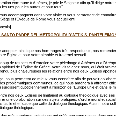
ration commune à Athènes, je prie le Seigneur afin qu’Il dirige notre rou
les uns pour les autres et pour tous".
vous accompagnent dans votre visite et vous permettent de connaître 
nt-Siège et l’Évêque de Rome vous accueillent!
ançais]
L SANTO PADRE DEL METROPOLITA D’ATTIKIS, PANTELEIMO
ir accepter, ainsi que nos hommages très respectueux, nos remercie
tre Église et pour votre aimable et fraternel accueil.
up de respect et d'émotion votre pèlerinage à Athènes et a l'Aréopa
n spirituel de l'Église de Grèce. Votre visite chez nous, qui était vrai
 rendu plus chaleureuses les relations entre nos deux Églises apostol
ge, nous permettra de mieux vous connaître afin de pouvoir collabore
ur des problématiques communes, ce qui nous amènera à affronter ef
i surgissent quotidiennement à l'horizon de l'Europe unie et dans le m
tre nos deux Églises se limitaient au dialogue théologique avec ses ré
r une collaboration sur des sujets pratiques, d'ordre moral et social,
s facile et efficace que celle du dialogue théologique. Aussi, notre col
dialogue théologique.
t des mésaventures historiques ont créé, non sans raison, dans une g