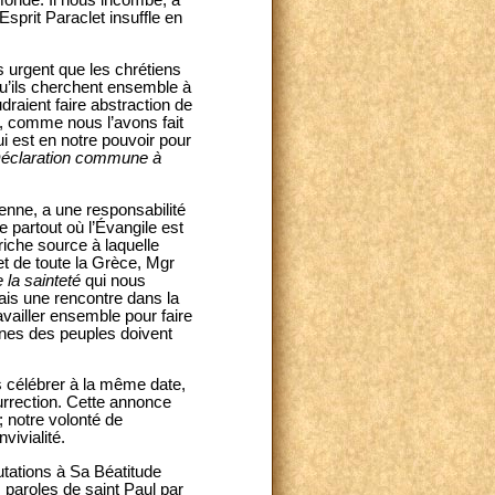
monde. Il nous incombe, à
Esprit Paraclet insuffle en
s urgent que les chrétiens
u’ils cherchent ensemble à
aient faire abstraction de
r, comme nous l’avons fait
i est en notre pouvoir pour
éclaration commune à
ienne, a une responsabilité
e partout où l’Évangile est
riche source à laquelle
 et de toute la Grèce, Mgr
la sainteté
qui nous
mais une rencontre dans la
availler ensemble pour faire
ennes des peuples doivent
 célébrer à la même date,
rrection. Cette annonce
 notre volonté de
vivialité.
utations à Sa Béatitude
 paroles de saint Paul par