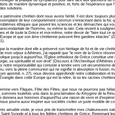
privilégier la pratique du
sympathos
pour faire face aux questions du 
ions de manière dynamique et positive, et, forts de l’espérance que l’
des solutions.
e patrimoine chrétien dont nous avons hérité. Il est donc toujours plu
 exemplaire de leur comportement commun s’enracinant dans la foi; q
oblèmes éthiques que posent les sciences et les démarches qui voudr
transcendantale de l’homme, ou même la nier. Cela revient à souligne
es et de toute la Grèce et moi-même, notre devoir de "faire tout ce qu
l’Europe et que son âme chrétienne puissent être gardées intactes" (
D
1).
par la manière dont elle a préservé son héritage de foi et de vie chrét
s de mon séjour à Athènes, j’ai rappelé que "le nom de la Grèce résonn
tolique jusqu'à aujourd'hui, l’Église orthodoxe de Grèce constitue une 
turgie, sa spiritualité et son droit" (Discours à l’Archevêque d’Athènes
s notre responsabilité qui consiste à tendre vers cet
œcuménisme de 
ieu, vers la pleine communion qui ne signifie ni absorption ni fusion, 
rum apostoli
, n. 27), nous devons approfondir notre collaboration et tr
’Évangile dans cette Europe qui est la nôtre, là où les racines chréti
chemine vers Pâques, Fête des Fêtes, que nous ne pourrons pas hélas
s, sommes toutefois unis dans la proclamation du
Kérygme
de la Résu
 donnera aux hommes d’aujourd’hui une raison de vivre et d’espérer;
us pourra aussi inspirer aux sociétés civiles un juste modèle de con
rès aimable visite, je vous prie de transmettre mes chaleureuses sal
aint-Synode et à tous les fidèles chrétiens de Grèce. Reprenant les