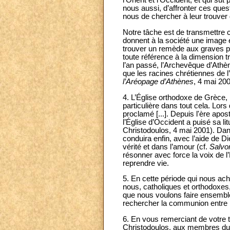
l’Orient et l’Occident, et qui sut 
nous aussi, d’affronter ces quest
nous de chercher à leur trouver 
Notre tâche est de transmettre c
donnent à la société une image
trouver un remède aux graves pr
toute référence à la dimension 
l’an passé, l’Archevêque d’Athèn
que les racines chrétiennes de 
l’Aréopage d’Athènes
, 4 mai 200
4. L’Église orthodoxe de Grèce, 
particulière dans tout cela. Lor
proclamé [...]. Depuis l'ère apos
l’Église d’Occident a puisé sa li
Christodoulos, 4 mai 2001). Dan
conduira enfin, avec l’aide de D
vérité et dans l’amour (cf.
Salvo
résonner avec force la voix de l
reprendre vie.
5. En cette période qui nous a
nous, catholiques et orthodoxe
que nous voulons faire ensemble
rechercher la communion entre no
6. En vous remerciant de votre t
Christodoulos, aux membres du S