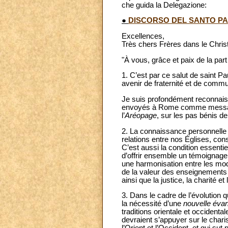
che guida la Delegazione:
●
DISCORSO DEL SANTO P
Excellences,
Très chers Frères dans le Christ
"À vous, grâce et paix de la par
1. C’est par ce salut de saint P
avenir de fraternité et de comm
Je suis profondément reconnaiss
envoyés à Rome comme messagers 
l’
Aréopage
, sur les pas bénis de
2. La connaissance personnelle r
relations entre nos Églises, cons
C’est aussi la condition essenti
d’offrir ensemble un témoignage 
une harmonisation entre les mod
de la valeur des enseignements 
ainsi que la justice, la charité et
3. Dans le cadre de l’évolution 
la nécessité d’une
nouvelle évan
traditions orientale et occidenta
devraient s’appuyer sur le chari