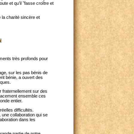
te et qu’il "fasse croître et
la charité sincère et
N
ments très profonds pour
ge, sur les pas bénis de
ment bénie, a ouvert des
iques.
r fraternellement sur des
ficacement ensemble ces
onde entier.
elles difficultés.
 une collaboration qui se
laboration dans les
rande partie de notre