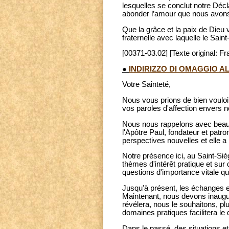
lesquelles se conclut notre Décla
abonder l’amour que nous avons 
Que la grâce et la paix de Dieu 
fraternelle avec laquelle le Sai
[00371-03.02] [Texte original: Fr
●
INDIRIZZO DI OMAGGIO A
Votre Sainteté,
Nous vous prions de bien voulo
vos paroles d'affection envers no
Nous nous rappelons avec beauco
l'Apôtre Paul, fondateur et patro
perspectives nouvelles et elle a
Notre présence ici, au Saint-Siè
thèmes d'intérêt pratique et s
questions d'importance vitale qu
Jusqu'à présent, les échanges en
Maintenant, nous devons inaugure
révélera, nous le souhaitons, plu
domaines pratiques facilitera le 
Dans le passé, des situations e