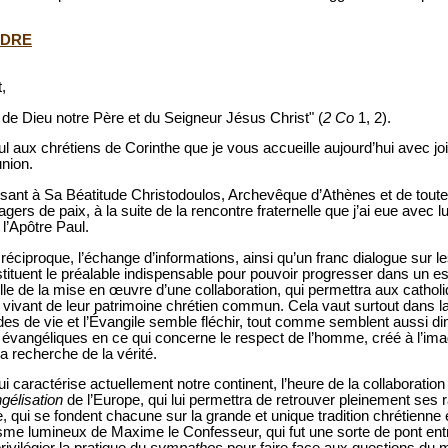
ADRE
,
t de Dieu notre Père et du Seigneur Jésus Christ" (
2 Co
1, 2).
aul aux chrétiens de Corinthe que je vous accueille aujourd’hui avec jo
union.
ant à Sa Béatitude Christodoulos, Archevêque d’Athènes et de toute
de paix, à la suite de la rencontre fraternelle que j’ai eue avec lu
 l’Apôtre Paul.
éciproque, l’échange d’informations, ainsi qu’un franc dialogue sur le
tituent le préalable indispensable pour pouvoir progresser dans un espr
elle de la mise en œuvre d’une collaboration, qui permettra aux catho
vivant de leur patrimoine chrétien commun. Cela vaut surtout dans la
es de vie et l’Évangile semble fléchir, tout comme semblent aussi d
évangéliques en ce qui concerne le respect de l’homme, créé à l’imag
 la recherche de la vérité.
qui caractérise actuellement notre continent, l’heure de la collaborati
gélisation
de l’Europe, qui lui permettra de retrouver pleinement ses 
le, qui se fondent chacune sur la grande et unique tradition chrétienne e
sme lumineux de Maxime le Confesseur, qui fut une sorte de pont entre