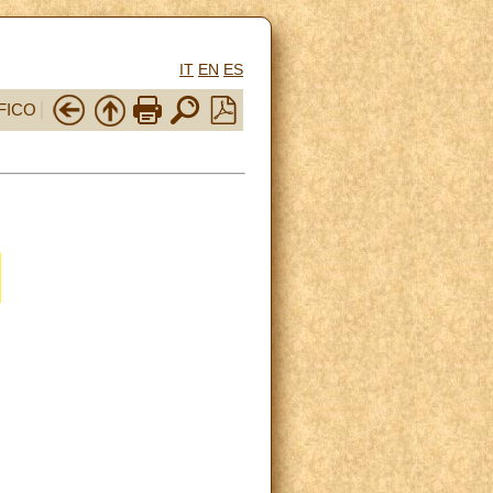
IT
EN
ES
FICO