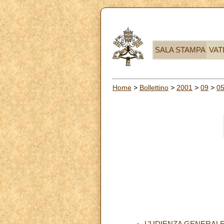
SALA STAMPA
VAT
Home
>
Bollettino
>
2001
>
09
>
0
L’UDIENZA GENERAL