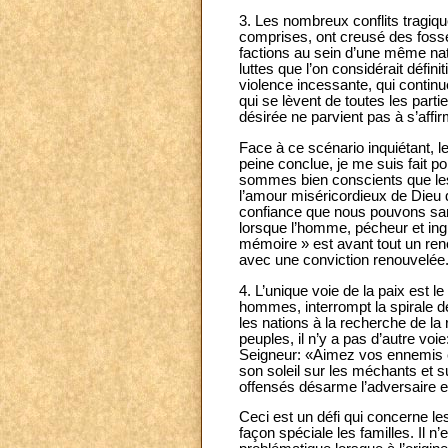
3. Les nombreux conflits tragiq
comprises, ont creusé des fossé
factions au sein d’une même nati
luttes que l’on considérait défi
violence incessante, qui continu
qui se lèvent de toutes les par
désirée ne parvient pas à s’affir
Face à ce scénario inquiétant, le
peine conclue, je me suis fait 
sommes bien conscients que les
l’amour miséricordieux de Dieu 
confiance que nous pouvons san
lorsque l’homme, pécheur et ingr
mémoire » est avant tout un reno
avec une conviction renouvelée
4. L’unique voie de la paix est 
hommes, interrompt la spirale d
les nations à la recherche de la 
peuples, il n’y a pas d’autre voi
Seigneur: «Aimez vos ennemis et p
son soleil sur les méchants et su
offensés désarme l’adversaire e
Ceci est un défi qui concerne le
façon spéciale les familles. Il n’