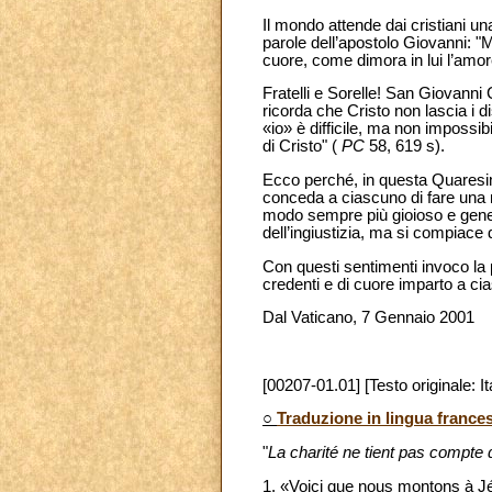
Il mondo attende dai cristiani u
parole dell’apostolo Giovanni: "
cuore, come dimora in lui l’amor
Fratelli e Sorelle! San Giovan
ricorda che Cristo non lascia i dis
«io» è difficile, ma non impossi
di Cristo" (
PC
58, 619 s).
Ecco perché, in questa Quaresima
conceda a ciascuno di fare una r
modo sempre più gioioso e genero
dell’ingiustizia, ma si compiace d
Con questi sentimenti invoco la
credenti e di cuore imparto a ci
Dal Vaticano, 7 Gennaio 2001
[00207-01.01] [Testo originale: It
○
Traduzione in lingua france
"
La charité ne tient pas compte
1. «Voici que nous montons à J