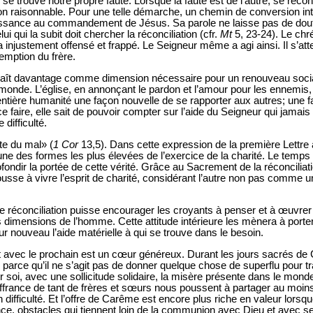
 se trouve notre propre faute. Lorsque la faute est de l’autre, se récon
 raisonnable. Pour une telle démarche, un chemin de conversion intér
éissance au commandement de Jésus. Sa parole ne laisse pas de dout
ui qui la subit doit chercher la réconciliation (cfr.
Mt
5, 23-24). Le chrét
l’a injustement offensé et frappé. Le Seigneur même a agi ainsi. Il s’att
demption du frère.
raît davantage comme dimension nécessaire pour un renouveau social
 monde. L’église, en annonçant le pardon et l’amour pour les ennemis, 
l’entière humanité une façon nouvelle de se rapporter aux autres; une 
 faire, elle sait de pouvoir compter sur l’aide du Seigneur qui jamais 
difficulté.
te du mal» (
1 Cor
13,5). Dans cette expression de la première Lettre a
 une des formes les plus élevées de l’exercice de la charité. Le tem
ondir la portée de cette vérité. Grâce au Sacrement de la réconciliat
ousse à vivre l’esprit de charité, considérant l’autre non pas comm
 réconciliation puisse encourager les croyants à penser et à œuvrer 
 dimensions de l’homme. Cette attitude intérieure les mènera à porter le
ur nouveau l’aide matérielle à qui se trouve dans le besoin.
 avec le prochain est un cœur généreux. Durant les jours sacrés de 
 parce qu’il ne s’agit pas de donner quelque chose de superflu pour tra
soi, avec une sollicitude solidaire, la misère présente dans le mond
ouffrance de tant de frères et sœurs nous poussent à partager au moin
difficulté. Et l’offre de Carême est encore plus riche en valeur lorsque c
ence, obstacles qui tiennent loin de la communion avec Dieu et avec se