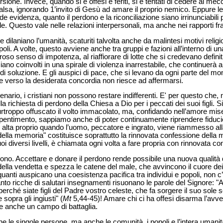
ione. Invece, quando si è offesi e feriti, si è tentati di cedere ai mec
alsa, ignorando 1’invito di Gesù ad amare il proprio nemico. Eppure 
e evidenza, quanto il perdono e la riconciliazione siano irrinunciabili 
. Questo vale nelle relazioni interpersonali, ma anche nei rapporti fra
che dilaniano l’umanità, scaturiti talvolta anche da malintesi motivi reli
poli. A volte, questo avviene anche tra gruppi e fazioni all’interno di 
loroso senso di impotenza, al riaffiorare di lotte che si credevano defin
iano coinvolti in una spirale di violenza inarrestabile, che continuerà a
 soluzione. E gli auspici di pace, che si levano da ogni parte del mond
e verso la desiderata concordia non riesce ad affermarsi.
enario, i cristiani non possono restare indifferenti. E' per questo che,
la richiesta di perdono della Chiesa a Dio per i peccati dei suoi figli
purtroppo offuscato il volto immacolato, ma, confidando nell’amore mis
l pentimento, sappiamo anche di poter continuamente riprendere fiduci
ù alta proprio quando l’uomo, peccatore e ingrato, viene riammesso al
e della memoria" costituisce soprattutto la rinnovata confessione della 
i diversi livelli, è chiamata ogni volta a fare propria con rinnovata co
rdono. Accettare e donare il perdono rende possibile una nuova qualità di
 della vendetta e spezza le catene del male, che avvincono il cuore dei
quanti auspicano una coesistenza pacifica tra individui e popoli, non c’è
nto ricche di salutari insegnamenti risuonano le parole del Signore: "A
 perché siate figli del Padre vostro celeste, che fa sorgere il suo sole 
 sopra gli ingiusti" (
Mt
5,44-45)! Amare chi ci ha offesi disarma l’avve
ne anche un campo di battaglia.
e le singole persone, ma anche le comunità, i popoli e l’intera umanit