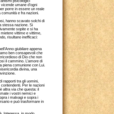
canismi psicologici
le vicende umane d’ogni
per porre in essere un reale
 comunità e fra nazioni.
giosi, hanno scavato solchi di
una stessa nazione. Si
itivamente sopite e si ha
 mietere vittime e vittime,
o, risultano inefficaci:
 nell’Anno giubilare appena
. Siamo ben consapevoli che
ericordioso di Dio che non
osi il cammino. L’amore di
la piena comunione con Lui.
misericordia divina, una
nvinzione.
 rapporti tra gli uomini,
 contendenti. Per le nazioni
 altra via che questa: il
mate i vostri nemici e
sopra i malvagi e sopra i
rsario e può trasformare in
à. Interessa, in modo