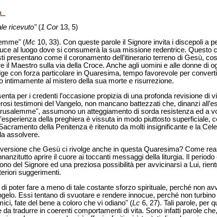
a
ale ricevuto"
(
1
Cor
13, 5)
lemme" (
Mc
10, 33). Con queste parole il Signore invita i discepoli a p
uce al luogo dove si consumerà la sua missione redentrice. Questo
 presentano come il coronamento dell’itinerario terreno di Gesù, costi
e il Maestro sulla via della Croce. Anche agli uomini e alle donne di ogg
ge con forza particolare in Quaresima, tempo favorevole per convertirs
 intimamente al mistero della sua morte e risurrezione.
nta per i credenti l’occasione propizia di una profonda revisione di 
si testimoni del Vangelo, non mancano battezzati che, dinanzi all’es
Gerusalemme", assumono un atteggiamento di sorda resistenza ed a vo
i l’esperienza della preghiera è vissuta in modo piuttosto superficiale, 
 Sacramento della Penitenza è ritenuto da molti insignificante e la Cel
da assolvere.
onversione che Gesù ci rivolge anche in questa Quaresima? Come real
nzitutto aprire il cuore ai toccanti messaggi della liturgia. Il period
no del Signore ed una preziosa possibilità per avvicinarsi a Lui, rient
teriori suggerimenti.
 di poter fare a meno di tale costante sforzo spirituale, perché non av
ngelo. Essi tentano di svuotare e rendere innocue, perché non turbino 
ici, fate del bene a coloro che vi odiano" (
Lc
6, 27). Tali parole, per
 e da tradurre in coerenti comportamenti di vita. Sono infatti parole che