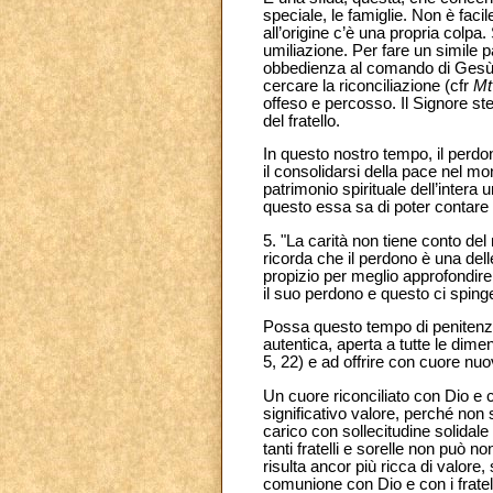
speciale, le famiglie. Non è faci
all’origine c’è una propria colpa.
umiliazione. Per fare un simile 
obbedienza al comando di Gesù. 
cercare la riconciliazione (cfr
M
offeso e percosso. Il Signore st
del fratello.
In questo nostro tempo, il per
il consolidarsi della pace nel m
patrimonio spirituale dell’intera
questo essa sa di poter contare s
5. "La carità non tiene conto del
ricorda che il perdono è una dell
propizio per meglio approfondire 
il suo perdono e questo ci sping
Possa questo tempo di penitenza 
autentica, aperta a tutte le dimen
5,
22) e ad offrire con cuore nuo
Un cuore riconciliato con Dio e 
significativo valore, perché non 
carico con sollecitudine solidale
tanti fratelli e sorelle non può n
risulta ancor più ricca di valore,
comunione con Dio e con i fratell