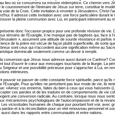
e au lieu où se consumera sa mission rédemptrice. Ce chemin vers Jé
e couronnement de l’itinéraire de Jésus sur terre, constitue le modèl
la voie de la Croix. Cette invitation à «monter à Jérusalem», Christ l
hui. Il adresse cette invitation avec une force particulière durant 
etrouver la pleine communion avec Lui, en participant intimement au 
présente donc l’occasion propice pour une profonde révision de vie.
ux témoins de l’Evangile, il ne manque pas de baptisés qui, face à l’
Jérusalem », assument une attitude de sourde résistance et parfois 
ience de la prière est vécue de façon plutôt superficielle, de sorte qu
mbreux sont ceux qui n’accordent aucune signification même au Sacr
aristique dominicale seulement comme un devoir à remplir.
n à la conversion que Jésus nous adresse aussi durant ce Carême? Co
nt tout d’ouvrir le cœur aux messages touchants de la liturgie. La pé
u Seigneur et une possibilité précieuse pour s’approcher à Lui, en re
tions intérieures.
nt pouvoir se passer de cette constante force spirituelle, parce qu’ils
e l’Evangile. Pour qu’elles ne perturbent pas leur mode de vie, ils tent
 que: «Aimez vos ennemis, faites du bien à ceux qui vous haïssent» (
L
’accepter ces paroles et de les traduire en de comportements de vie cohé
exigent une conversion radicale. Au contraire, lorsque nous nous sent
x mécanismes psychologiques de l’autocompassion et de la revanche,
 Les vicissitudes humaines de chaque jour pourtant font voir, avec g
pardon et à la réconciliation pour un réel renouveau personnel et soc
is aussi dans les rapports entre communautés et entre nations.