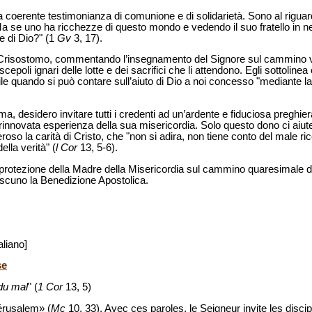
na coerente testimonianza di comunione e di solidarietà. Sono al riguar
Ma se uno ha ricchezze di questo mondo e vedendo il suo fratello in nec
e di Dio?" (1
Gv
3, 17).
ni Crisostomo, commentando l’insegnamento del Signore sul cammin
cepoli ignari delle lotte e dei sacrifici che li attendono. Egli sottolinea
bile quando si può contare sull’aiuto di Dio a noi concesso "mediante
, desidero invitare tutti i credenti ad un’ardente e fiduciosa preghie
innovata esperienza della sua misericordia. Solo questo dono ci aiute
so la carità di Cristo, che "non si adira, non tiene conto del male ri
ella verità" (
l Cor
13, 5-6).
 protezione della Madre della Misericordia sul cammino quaresimale de
ascuno la Benedizione Apostolica.
aliano]
se
 du mal
" (
1 Cor
13, 5)
érusalem» (
Mc
10, 33). Avec ces paroles, le Seigneur invite les discip