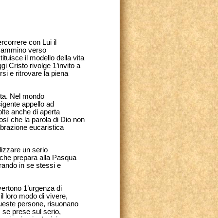
ercorrere con Lui il
 cammino verso
tuisce il modello della vita
i Cristo rivolge 1’invito a
i e ritrovare la piena
vita. Nel mondo
igente appello ad
lte anche di aperta
così che la parola di Dio non
ebrazione eucaristica
izzare un serio
o che prepara alla Pasqua
rando in se stessi e
vertono 1’urgenza di
il loro modo di vivere,
 queste persone, risuonano
, se prese sul serio,