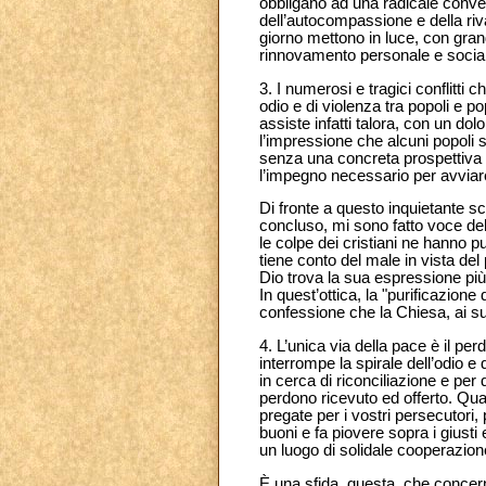
obbligano ad una radicale convers
dell’autocompassione e della riv
giorno mettono in luce, con grand
rinnovamento personale e sociale
3. I numerosi e tragici conflitti 
odio e di violenza tra popoli e po
assiste infatti talora, con un do
l’impressione che alcuni popoli s
senza una concreta prospettiva di
l’impegno necessario per avviar
Di fronte a questo inquietante sc
concluso, mi sono fatto voce del
le colpe dei cristiani ne hanno 
tiene conto del male in vista de
Dio trova la sua espressione pi
In quest’ottica, la "purificazion
confessione che la Chiesa, ai suo
4. L’unica via della pace è il pe
interrompe la spirale dell’odio e
in cerca di riconciliazione e per 
perdono ricevuto ed offerto. Qua
pregate per i vostri persecutori,
buoni e fa piovere sopra i giusti e
un luogo di solidale cooperazio
È una sfida, questa, che concern