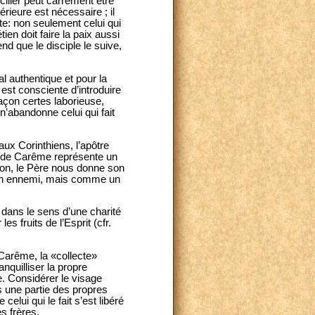
cilier peut carrément être
ieure est nécessaire ; il
e: non seulement celui qui
ien doit faire la paix aussi
end que le disciple le suive,
 authentique et pour la
est consciente d’introduire
façon certes laborieuse,
n’abandonne celui qui fait
ux Corinthiens, l’apôtre
ps de Carême représente un
ion, le Père nous donne son
e un ennemi, mais comme un
dans le sens d’une charité
s fruits de l’Esprit (cfr.
Carême, la «collecte»
nquilliser la propre
e. Considérer le visage
s une partie des propres
elui qui le fait s’est libéré
s frères.