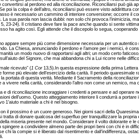
le convertirsi al perdono ed alla riconciliazione. Riconciliarsi può già
 Se poi la colpa è dell’altro, riconciliarsi può essere visto addirittura 
passo è necessario un cammino di interiore conversione; occorre il cor
La sua parola non lascia dubbi: non solo chi provoca l’inimicizia, m
t
5, 23-24). Il cristiano deve fare la pace anche quando si sente vittima
esso ha agito così. Egli attende che il discepolo lo segua, cooperando
dono appare sempre più come dimensione necessaria per un autentico 
ondo. La Chiesa, annunciando il perdono e l’amore per i nemici, è con
 umanità un modo nuovo di rapportarsi agli altri; un modo certo faticos
ull’aiuto del Signore, che mai abbandona chi a Lui ricorre nelle diffico
 male ricevuto" (
1
Cor
13,5).In questa espressione della prima Lettera a
e forme più elevate dell’esercizio della carità. Il periodo quaresimal
la portata di questa verità. Mediante il Sacramento della riconciliazion
e a vivere nella carità, considerando l’altro non come un nemico, ma c
e di riconciliazione incoraggiare i credenti a pensare e ad operare ne
sioni dell’uomo. Questo atteggiamento interiore li condurrà a portare i f
vo 1’aiuto materiale a chi è nel bisogno.
con il prossimo è un cuore generoso. Nei giorni sacri della Quaresim
si tratta di donare qualcosa del superfluo per tranquillizzare la propria
 della miseria presente nel mondo. Considerare il volto dolorante e le 
on spingere a condividere almeno parte dei propri beni con chi è in diffi
 se chi la compie si è liberato dal risentimento e dall’indifferenza, osta
i.