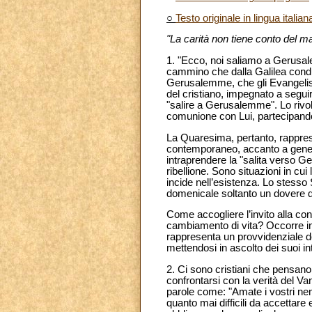
○
Testo originale in lingua italian
"La carità non tiene conto del m
1. "Ecco, noi saliamo a Gerusa
cammino che dalla Galilea cond
Gerusalemme, che gli Evangelisti
del cristiano, impegnato a seguir
"salire a Gerusalemme". Lo rivol
comunione con Lui, partecipando
La Quaresima, pertanto, rapprese
contemporaneo, accanto a genero
intraprendere la "salita verso 
ribellione. Sono situazioni in cu
incide nell’esistenza. Lo stesso
domenicale soltanto un dovere 
Come accogliere l’invito alla c
cambiamento di vita? Occorre inna
rappresenta un provvidenziale do
mettendosi in ascolto dei suoi in
2. Ci sono cristiani che pensano
confrontarsi con la verità del Va
parole come: "Amate i vostri nem
quanto mai difficili da accettare