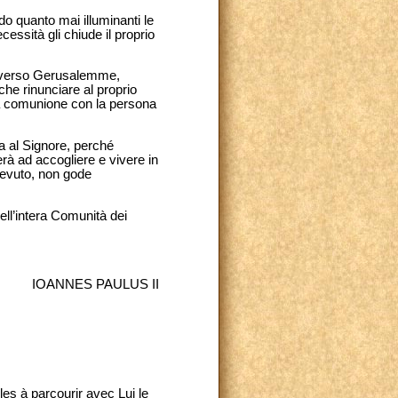
do quanto mai illuminanti le
essità gli chiude il proprio
o verso Gerusalemme,
 che rinunciare al proprio
 la comunione con la persona
ra al Signore, perché
rà ad accogliere e vivere in
cevuto, non gode
ll’intera Comunità dei
IOANNES PAULUS II
les à parcourir avec Lui le