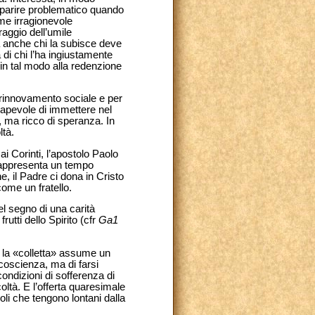
 apparire problematico quando
come irragionevole
aggio dell’umile
a anche chi la subisce deve
 di chi l’ha ingiustamente
 in tal modo alla redenzione
rinnovamento sociale e per
sapevole di immettere nel
o, ma ricco di speranza. In
ltà.
i Corinti, l’apostolo Paolo
e rappresenta un tempo
e, il Padre ci dona in Cristo
ome un fratello.
l segno di una carità
rutti dello Spirito (cfr
Ga1
a la «colletta» assume un
 coscienza, ma di farsi
condizioni di sofferenza di
coltà. E l’offerta quaresimale
coli che tengono lontani dalla