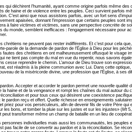
ues qui déchirent l’humanité, ayant comme origine parfois même des 
s de haine et de violence entre les peuples. Ceci survient parfois mê
on. C’est ainsi que nous assistons parfois, avec un fort sens d’impui
nitivement apaisées, donnant l’impression que certains peuples sont i
era à faire victimes et victimes, sans une perspective concrète de so
ties du monde, semblent inefficaces : l’engagement nécessaire pour a
mer.
s chrétiens ne peuvent pas rester indifférents. Et c’est pour cela que,
porte-parole de la demande de pardon de l’Église à Dieu pour les péch
 fautes des chrétiens en ont malheureusement offusqué le visage im
qui ne tient pas compte du mal en vue du repentir, nous savons égal
s cesse reprendre le chemin. L’amour de Dieu trouve son expression
at, est réadmis à la pleine communion avec Lui. Dans cette optique, la
uveau de la miséricorde divine, une profession que l’Église, à ses dif
.
le pardon. Accepter et accorder le pardon permet une nouvelle qualité d
e la haine et de la vengeance et rompt les chaînes du mal autour du
réconciliation et pour tous ceux qui désirent une coexistence pacifique
e: le pardon reçu et offert. Quelle richesse en enseignements salutair
riez pour vos persécuteurs, afin de devenir fils de votre Père qui est
r les bons, et tomber la pluie sur les justes et sur les injustes» (
Mt
5,
t peut transformer même un champ de bataille en un lieu de coopérati
s personnes individuelles mais aussi les communautés, les peuples et
est pas facile de se convertir au pardon et à la réconciliation. Se récon