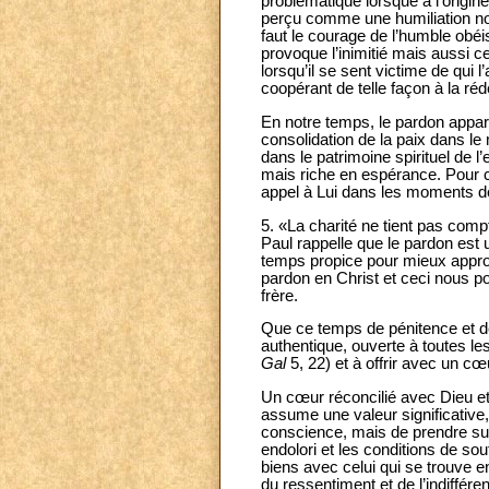
problématique lorsque à l’origine
perçu comme une humiliation non
faut le courage de l’humble ob
provoque l’inimitié mais aussi cel
lorsqu’il se sent victime de qui 
coopérant de telle façon à la ré
En notre temps, le pardon appa
consolidation de la paix dans le
dans le patrimoine spirituel de 
mais riche en espérance. Pour ce
appel à Lui dans les moments de 
5. «La charité ne tient pas comp
Paul rappelle que le pardon est
temps propice pour mieux approf
pardon en Christ et ceci nous p
frère.
Que ce temps de pénitence et de
authentique, ouverte à toutes les
Gal
5, 22) et à offrir avec un cœ
Un cœur réconcilié avec Dieu et
assume une valeur significative,
conscience, mais de prendre sur 
endolori et les conditions de s
biens avec celui qui se trouve en 
du ressentiment et de l’indiffér