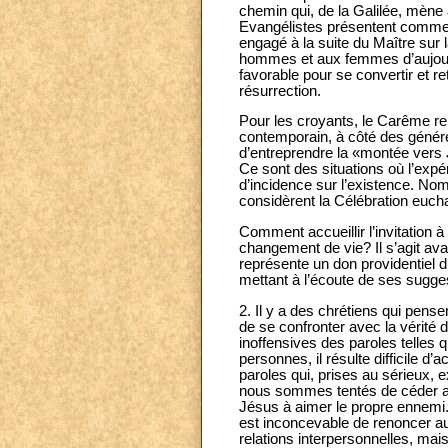
chemin qui, de la Galilée, mèn
Evangélistes présentent comme l
engagé à la suite du Maître sur 
hommes et aux femmes d’aujourd’
favorable pour se convertir et r
résurrection.
Pour les croyants, le Carême re
contemporain, à côté des génére
d’entreprendre la «montée vers 
Ce sont des situations où l’expér
d’incidence sur l’existence. No
considèrent la Célébration euch
Comment accueillir l’invitatio
changement de vie? Il s’agit ava
représente un don providentiel d
mettant à l’écoute de ses sugges
2. Il y a des chrétiens qui pense
de se confronter avec la vérité d
inoffensives des paroles telles
personnes, il résulte difficile d
paroles qui, prises au sérieux, 
nous sommes tentés de céder au
Jésus à aimer le propre ennemi.
est inconcevable de renoncer au 
relations interpersonnelles, ma