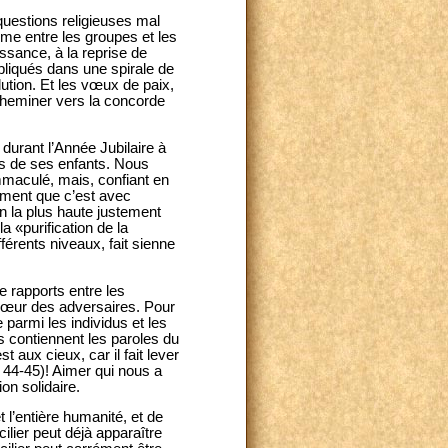
questions religieuses mal
me entre les groupes et les
ssance, à la reprise de
mpliqués dans une spirale de
lution. Et les vœux de paix,
cheminer vers la concorde
 durant l’Année Jubilaire à
és de ses enfants. Nous
maculé, mais, confiant en
ement que c’est avec
 la plus haute justement
 «purification de la
férents niveaux, fait sienne
e rapports entre les
 cœur des adversaires. Pour
 parmi les individus et les
es contiennent les paroles du
 aux cieux, car il fait lever
 44-45)! Aimer qui nous a
on solidaire.
 l’entière humanité, et de
cilier peut déjà apparaître