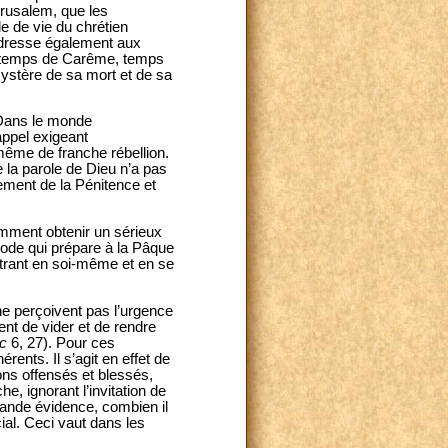
rusalem, que les
e de vie du chrétien
’adresse également aux
le temps de Carême, temps
mystère de sa mort et de sa
 Dans le monde
appel exigeant
même de franche rébellion.
e la parole de Dieu n’a pas
ement de la Pénitence et
mment obtenir un sérieux
riode qui prépare à la Pâque
ntrant en soi-même et en se
 ne perçoivent pas l’urgence
ent de vider et de rendre
c
6, 27). Pour ces
rents. Il s’agit en effet de
ons offensés et blessés,
 ignorant l’invitation de
rande évidence, combien il
ial. Ceci vaut dans les