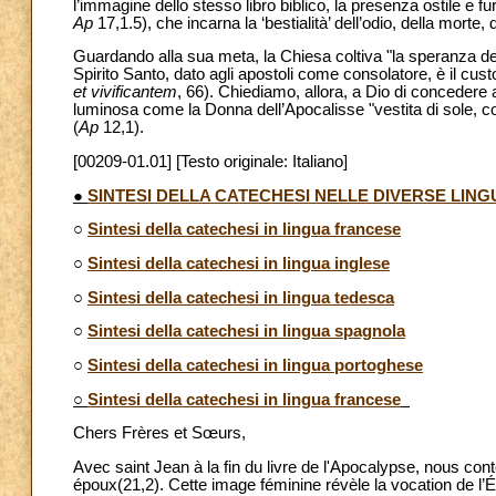
l’immagine dello stesso libro biblico, la presenza ostile e fur
Ap
17,1.5), che incarna la ‘bestialità’ dell’odio, della morte, de
Guardando alla sua meta, la Chiesa coltiva "la speranza del r
Spirito Santo, dato agli apostoli come consolatore, è il cus
et vivificantem
, 66). Chiediamo, allora, a Dio di concedere
luminosa come la Donna dell’Apocalisse "vestita di sole, con
(
Ap
12,1).
[00209-01.01] [Testo originale: Italiano]
●
SINTESI DELLA CATECHESI NELLE DIVERSE LING
○
Sintesi della catechesi in lingua francese
○
Sintesi della catechesi in lingua inglese
○
Sintesi della catechesi in lingua tedesca
○
Sintesi della catechesi in lingua spagnola
○
Sintesi della catechesi in lingua portoghese
○
Sintesi della catechesi in lingua francese
Chers Frères et Sœurs,
Avec saint Jean à la fin du livre de l'Apocalypse, nous c
époux(21,2). Cette image féminine révèle la vocation de l’É