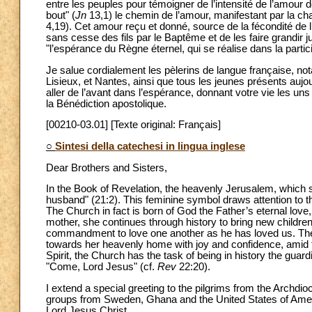
entre les peuples pour témoigner de l’intensité de l’amour d
bout" (
Jn
13,1) le chemin de l’amour, manifestant par la cha
4,19). Cet amour reçu et donné, source de la fécondité de l’É
sans cesse des fils par le Baptême et de les faire grandir j
"l’espérance du Règne éternel, qui se réalise dans la participa
Je salue cordialement les pèlerins de langue française, n
Lisieux, et Nantes, ainsi que tous les jeunes présents aujo
aller de l’avant dans l’espérance, donnant votre vie les un
la Bénédiction apostolique.
[00210-03.01] [Texte original: Français]
○
Sintesi della catechesi in lingua inglese
Dear Brothers and Sisters,
In the Book of Revelation, the heavenly Jerusalem, which 
husband" (21:2). This feminine symbol draws attention to th
The Church in fact is born of God the Father’s eternal love,
mother, she continues through history to bring new children 
commandment to love one another as he has loved us. The c
towards her heavenly home with joy and confidence, amid th
Spirit, the Church has the task of being in history the gua
"Come, Lord Jesus" (cf.
Rev
22:20).
I extend a special greeting to the pilgrims from the Archdi
groups from Sweden, Ghana and the United States of Americ
Lord Jesus Christ.