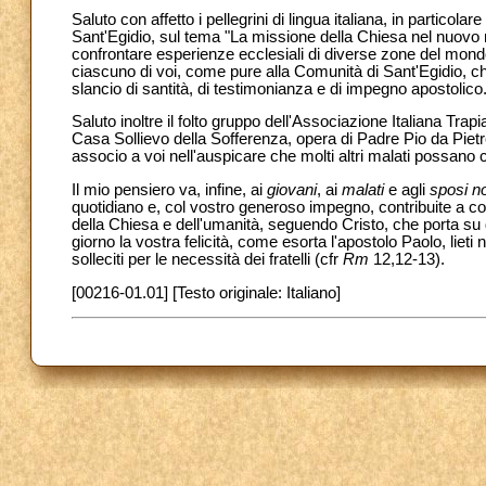
Saluto con affetto i pellegrini di lingua italiana, in particol
Sant'Egidio, sul tema "La missione della Chiesa nel nuovo mi
confrontare esperienze ecclesiali di diverse zone del mondo
ciascuno di voi, come pure alla Comunità di Sant'Egidio, che
slancio di santità, di testimonianza e di impegno apostolico
Saluto inoltre il folto gruppo dell'Associazione Italiana Tr
Casa Sollievo della Sofferenza, opera di Padre Pio da Pietrelc
associo a voi nell'auspicare che molti altri malati possano
Il mio pensiero va, infine, ai
giovani
, ai
malati
e agli
sposi no
quotidiano e, col vostro generoso impegno, contribuite a cos
della Chiesa e dell'umanità, seguendo Cristo, che porta su d
giorno la vostra felicità, come esorta l'apostolo Paolo, lieti 
solleciti per le necessità dei fratelli (cfr
Rm
12,12-13).
[00216-01.01] [Testo originale: Italiano]