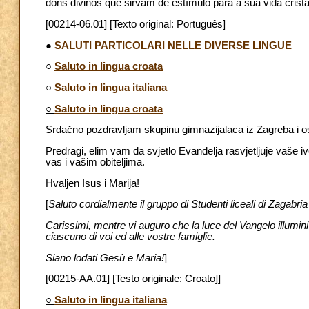
dons divinos que sirvam de estímulo para a sua vida cri
[00214-06.01] [Texto original: Português]
●
SALUTI PARTICOLARI NELLE DIVERSE LINGUE
○
Saluto in lingua croata
○
Saluto in lingua italiana
○
Saluto in lingua croata
Srdačno pozdravljam skupinu gimnazijalaca iz Zagreba i o
Predragi, elim vam da svjetlo Evandelja rasvjetljuje vaše 
vas i vašim obiteljima.
Hvaljen Isus i Marija!
[
Saluto cordialmente il gruppo di Studenti liceali di Zagabria e 
Carissimi, mentre vi auguro che la luce del Vangelo illumini 
ciascuno di voi ed alle vostre famiglie.
Siano lodati Gesù e Maria!
]
[00215-AA.01] [Testo originale: Croato]]
○
Saluto in lingua italiana