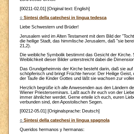
[00211-02.01] [Original text: English]
○
Sintesi della catechesi in lingua tedesca
Liebe Schwestern und Brüder!
Jerusalem wird im Alten Testament mit dem Bild der "Toch
die heilige Stadt, das himmlische Jerusalem, daß "sie bere
21,2).
Die weibliche Symbolik bestimmt das Gesicht der Kirche. Sie
Weiblichkeit dieser Bilder unterstreicht dabei die Dimensio
Das Grundgeheimnis der Kirche besteht darin, daß sie auf di
schöpferisch und bringt Früchte hervor: Der Heilige Geist, 
der Taufe die Kinder Gottes und läßt sie wachsen zur vollen
Herzlich begrüße ich alle Anwesenden aus den Ländern d
Wiener Priesterseminars. Laßt auch ihr euch von der Liebe 
immer ähnlicher werdet. Gerne erteile ich euch, euren Lie
verbunden sind, den Apostolischen Segen.
[00212-05.01] [Originalsprache: Deutsch]
○
Sintesi della catechesi in lingua spagnola
Queridos hermanos y hermanas: