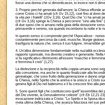
fosse una donna che si dimenticasse, io invece non ti dime
3. Proprio perché generata dall’amore, la Chiesa effonde am
come Cristo ci ha amati (cfr
Gv
15,12), cioè fino al dono de
la vita per i fratelli" (
1Gv
3,16). Quel Dio che "ci ha amati pe
(cfr
Gv
3,16) spinge la Chiesa a percorrere "sino alla fine" 
di due sposi che si amano nella gioia della donazione senza r
primaverile e sereno, sia quando incombono la notte e le nubi
In questo senso si comprende perché l’Apocalisse - nonost
costantemente percorsa da canti, musiche, liturgie gioiose. 
trasfigura la natura che, senza il suo fulgore, rimarrebbe gr
4. Un’altra dimensione fondamentale nella nuzialità ecclesia
rapporto sponsale, ma diventa creativo e generante. Nella 
si fa significativo riferimento all’essere ‘maschio e femmi
e femmina li creò" (1,27).
La distinzione e la reciprocità nella coppia umana sono se
alla comunione, ma anche in quanto finalizzate alla fecondit
genealogie, che sono frutto della generazione e danno origi
la Chiesa, nello Spirito che la anima e la unisce a Cristo s
genera figli di Dio nel battesimo e li fa crescere fino alla pi
5. Sono questi figli che costituiscono quell’"assemblea dei prim
del Dio vivente, la Gerusalemme celeste" (cfr
Eb
12,21-23).
invocazione indirizzata a Cristo: "Lo Spirito e la Sposa dicon
meta ultima della Chiesa, che avanza fiduciosa nel suo pe