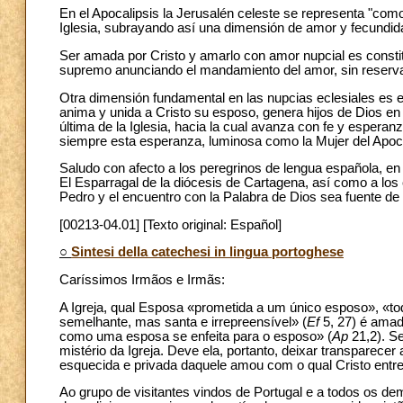
En el Apocalipsis la Jerusalén celeste se representa "como
Iglesia, subrayando así una dimensión de amor y fecundid
Ser amada por Cristo y amarlo con amor nupcial es constitut
supremo anunciando el mandamiento del amor, sin reserva
Otra dimensión fundamental en las nupcias eclesiales es el d
anima y unida a Cristo su esposo, genera hijos de Dios en 
última de la Iglesia, hacia la cual avanza con fe y esperan
siempre esta esperanza, luminosa como la Mujer del Apoca
Saludo con afecto a los peregrinos de lengua española, en
El Esparragal de la diócesis de Cartagena, así como a los
Pedro y el encuentro con la Palabra de Dios sea fuente de
[00213-04.01] [Texto original: Español]
○
Sintesi della catechesi in lingua portoghese
Caríssimos Irmãos e Irmãs:
A Igreja, qual Esposa «prometida a um único esposo», «to
semelhante, mas santa e irrepreensível» (
Ef
5, 27) é amada
como uma esposa se enfeita para o esposo» (
Ap
21,2). S
mistério da Igreja. Deve ela, portanto, deixar transpare
esquecida e privada daquele amou com o qual Cristo entreg
Ao grupo de visitantes vindos de Portugal e a todos os d