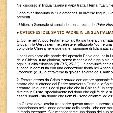
Nel discorso in lingua italiana il Papa tratta il tema: "
La Chie
Dopo aver riassunto la Sua catechesi in diverse lingue, Giova
presenti.
L’Udienza Generale si conclude con la recita del
Pater Nos
●
CATECHESI DEL SANTO PADRE IN LINGUA ITALIA
1. Come nell’Antico Testamento la città santa era chiamata c
Giovanni la Gerusalemme celeste è raffigurata "come una 
volto della Chiesa nelle sue varie fisionomie di fidanzata,
Il pensiero corre alle parole dell’apostolo Paolo che, nella Le
della Chiesa "tutta gloriosa, senza macchia né ruga o alcu
ogni nuzialità cristiana (cfr
Ef
5, 25-32). La comunità eccles
si pone in continuità con una concezione fiorita nell’Antico
Ezechiele (c.16) o attraverso la gioiosa solarità del Cantico
2. Essere
amata
da Cristo e
amarlo
con amore sponsale è co
amore che si effonde dal Padre attraverso Cristo e lo Spiri
creature. In questa luce si può dire che la Chiesa è un segno
rivelato in Cristo, specialmente nel dono che egli fa della s
esseri umani - sia donne che uomini - sono chiamati ad esse
La Chiesa deve lasciar trasparire questo amore supremo, r
abbandonata nelle lande desolate della storia - che non sar
in modo toccante: "Si dimentica forse una donna del suo b